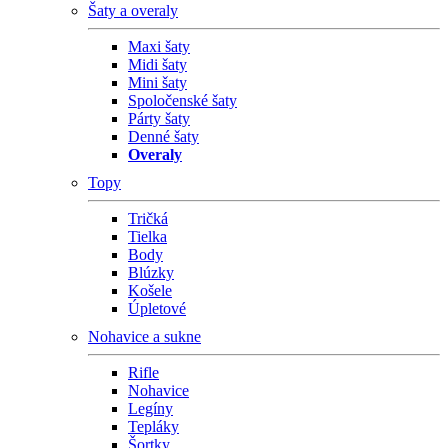
Šaty a overaly
Maxi šaty
Midi šaty
Mini šaty
Spoločenské šaty
Párty šaty
Denné šaty
Overaly
Topy
Tričká
Tielka
Body
Blúzky
Košele
Úpletové
Nohavice a sukne
Rifle
Nohavice
Legíny
Tepláky
Šortky