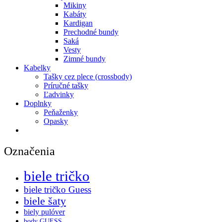
Mikiny
Kabáty
Kardigan
Prechodné bundy
Saká
Vesty
Zimné bundy
Kabelky
Tašky cez plece (crossbody)
Príručné tašky
Ľadvinky
Doplnky
Peňaženky
Opasky
Označenia
biele tričko
biele tričko Guess
biele šaty
biely pulóver
body GUESS