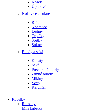
Košele
Úpletové
Nohavice a sukne
Rifle
Nohavice
Legíny
Tepláky
Šortky
Sukne
Bundy a saká
Kabáty
Saká
Prechodné bundy
Zimné bundy
Mikiny
Vesty
Kardigan
Kabelky
Ruksaky
Mini kabelky