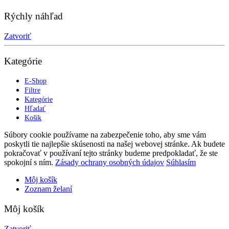
Rýchly náhľad
Zatvoriť
Kategórie
E-Shop
Filtre
Kategórie
Hľadať
Košík
Súbory cookie používame na zabezpečenie toho, aby sme vám
poskytli tie najlepšie skúsenosti na našej webovej stránke. Ak budete
pokračovať v používaní tejto stránky budeme predpokladať, že ste
spokojní s ním.
Zásady ochrany osobných údajov
Súhlasím
Môj košík
Zoznam želaní
Môj košík
Zatvoriť