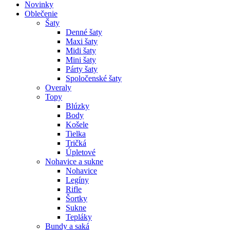
Novinky
Oblečenie
Šaty
Denné šaty
Maxi šaty
Midi šaty
Mini šaty
Párty šaty
Spoločenské šaty
Overaly
Topy
Blúzky
Body
Košele
Tielka
Tričká
Úpletové
Nohavice a sukne
Nohavice
Legíny
Rifle
Šortky
Sukne
Tepláky
Bundy a saká