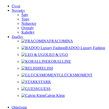
Úvod
Novinky
Šaty
Topy
Nohavice
Overaly
Kabelky
Značky
FRACOMINA
BADOO Luxury Fashion
LEO & UGO
KORALLINE
RELISH
GLÜCKSMOMENT
STARK
GUESS
Calvin Klein
Oblečenie