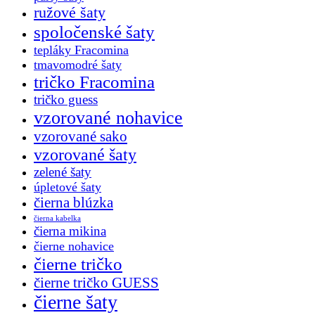
ružové šaty
spoločenské šaty
tepláky Fracomina
tmavomodré šaty
tričko Fracomina
tričko guess
vzorované nohavice
vzorované sako
vzorované šaty
zelené šaty
úpletové šaty
čierna blúzka
čierna kabelka
čierna mikina
čierne nohavice
čierne tričko
čierne tričko GUESS
čierne šaty