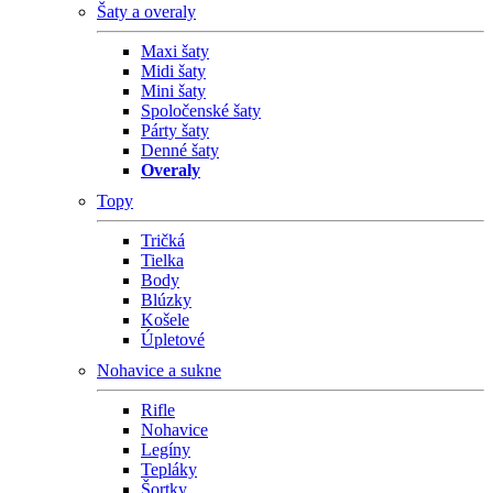
Šaty a overaly
Maxi šaty
Midi šaty
Mini šaty
Spoločenské šaty
Párty šaty
Denné šaty
Overaly
Topy
Tričká
Tielka
Body
Blúzky
Košele
Úpletové
Nohavice a sukne
Rifle
Nohavice
Legíny
Tepláky
Šortky