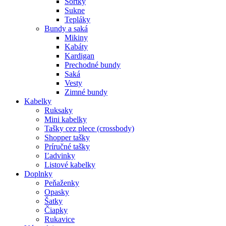
Šortky
Sukne
Tepláky
Bundy a saká
Mikiny
Kabáty
Kardigan
Prechodné bundy
Saká
Vesty
Zimné bundy
Kabelky
Ruksaky
Mini kabelky
Tašky cez plece (crossbody)
Shopper tašky
Príručné tašky
Ľadvinky
Listové kabelky
Doplnky
Peňaženky
Opasky
Šatky
Čiapky
Rukavice