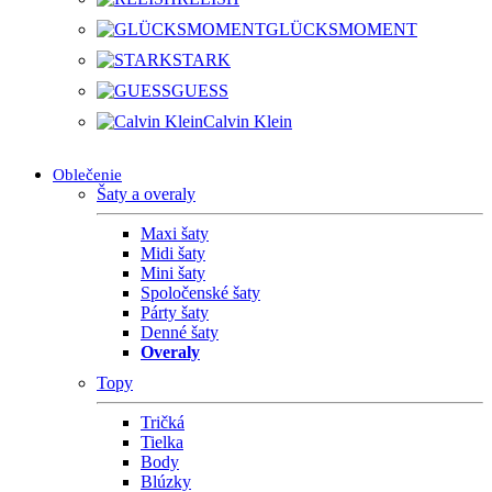
GLÜCKSMOMENT
STARK
GUESS
Calvin Klein
Oblečenie
Šaty a overaly
Maxi šaty
Midi šaty
Mini šaty
Spoločenské šaty
Párty šaty
Denné šaty
Overaly
Topy
Tričká
Tielka
Body
Blúzky