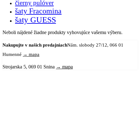
čierny pulóver
šaty Fracomina
šaty GUESS
Neboli nájdené žiadne produkty vyhovujúce vašemu výberu.
Nakupujte v našich predajniach
Nám. slobody 27/12, 066 01
Humenné
→ mapa
Strojarska 5, 069 01 Snina
→ mapa