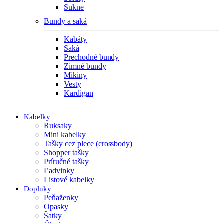
Sukne
Bundy a saká
Kabáty
Saká
Prechodné bundy
Zimné bundy
Mikiny
Vesty
Kardigan
Kabelky
Ruksaky
Mini kabelky
Tašky cez plece (crossbody)
Shopper tašky
Príručné tašky
Ľadvinky
Listové kabelky
Doplnky
Peňaženky
Opasky
Šatky