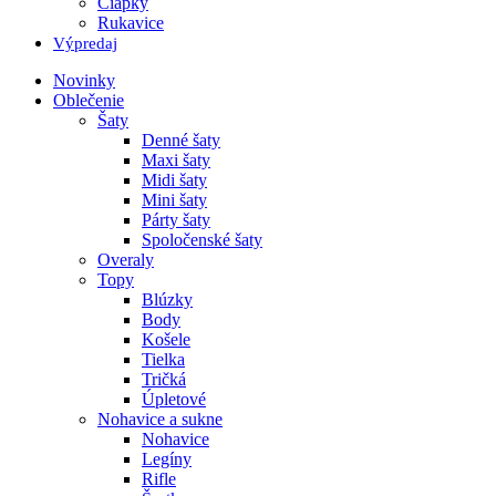
Čiapky
Rukavice
Výpredaj
Novinky
Oblečenie
Šaty
Denné šaty
Maxi šaty
Midi šaty
Mini šaty
Párty šaty
Spoločenské šaty
Overaly
Topy
Blúzky
Body
Košele
Tielka
Tričká
Úpletové
Nohavice a sukne
Nohavice
Legíny
Rifle