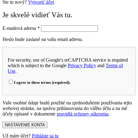
Ste tu nový?
Vytvoriť účet
Je skvelé vidieť Vás tu.
E-mailová adresa
*
Heslo bude zaslané na vašu email adresu.
For security, use of Google's reCAPTCHA service is required
which is subject to the Google
Privacy Policy
and
Terms of
Use
.
I agree to these terms (required).
Vaše osobné údaje budú použité na zjednodušenie používania tejto
webovej stránke, na správu prihlasovania do vášho účtu a na iné
účely opísané v dokumente
pravidlá ochrany súkromia
.
NASTAVENIE KONTA
Už mám účet?
Prihláste sa tu