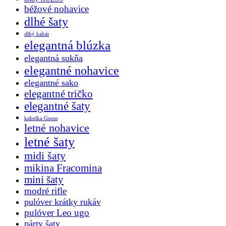
béžové nohavice
dlhé šaty
dlhý kabát
elegantná blúzka
elegantná sukňa
elegantné nohavice
elegantné sako
elegantné tričko
elegantné šaty
kabelka Guess
letné nohavice
letné šaty
midi šaty
mikina Fracomina
mini šaty
modré rifle
pulóver krátky rukáv
pulóver Leo ugo
párty šaty