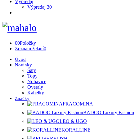
Výpredaj
Výpredaj 30
0
0
Položky
Zoznam želaní
0
Úvod
Novinky
Šaty
Topy
Nohavice
Overaly
Kabelky
Značky
FRACOMINA
BADOO Luxury Fashion
LEO & UGO
KORALLINE
RELISH