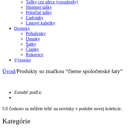
Tašky cez plece (crossbody)
Shopper tašky
Príručné tašky
Ľadvinky
Listové kabelky
Doplnky
Peňaženky
Opasky
Šatky
Čiapky
Rukavice
Výpredaj
Úvod
/
Produkty so značkou “čierne spoločenské šaty”
Zoradiť podľa:
Už čoskoro sa môžete tešiť na novinky v podobe novej kolekcie.
Kategórie