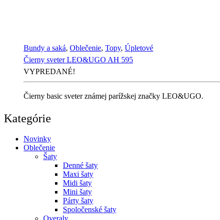
Bundy a saká
,
Oblečenie
,
Topy
,
Úpletové
Čierny sveter LEO&UGO AH 595
VYPREDANÉ!
Čierny basic sveter známej parížskej značky LEO&UGO.
Kategórie
Novinky
Oblečenie
Šaty
Denné šaty
Maxi šaty
Midi šaty
Mini šaty
Párty šaty
Spoločenské šaty
Overaly