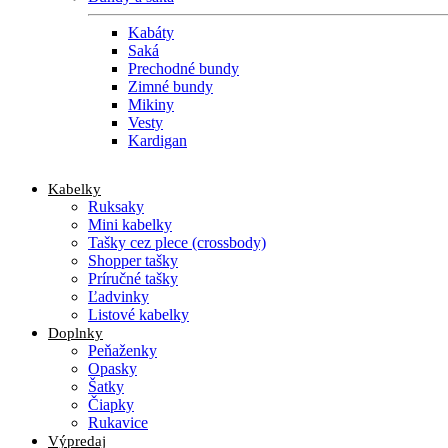
Kabáty
Saká
Prechodné bundy
Zimné bundy
Mikiny
Vesty
Kardigan
Kabelky
Ruksaky
Mini kabelky
Tašky cez plece (crossbody)
Shopper tašky
Príručné tašky
Ľadvinky
Listové kabelky
Doplnky
Peňaženky
Opasky
Šatky
Čiapky
Rukavice
Výpredaj