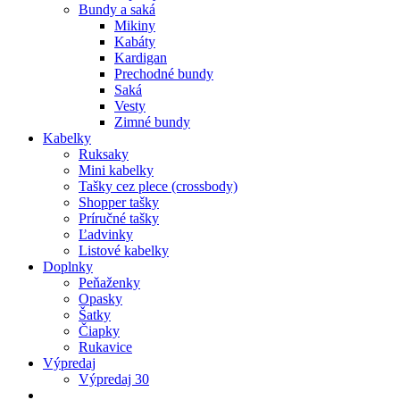
Bundy a saká
Mikiny
Kabáty
Kardigan
Prechodné bundy
Saká
Vesty
Zimné bundy
Kabelky
Ruksaky
Mini kabelky
Tašky cez plece (crossbody)
Shopper tašky
Príručné tašky
Ľadvinky
Listové kabelky
Doplnky
Peňaženky
Opasky
Šatky
Čiapky
Rukavice
Výpredaj
Výpredaj 30