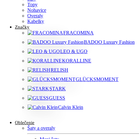
Topy
Nohavice
Overaly
Kabelky
Značky
FRACOMINA
BADOO Luxury Fashion
LEO & UGO
KORALLINE
RELISH
GLÜCKSMOMENT
STARK
GUESS
Calvin Klein
Oblečenie
Šaty a overaly