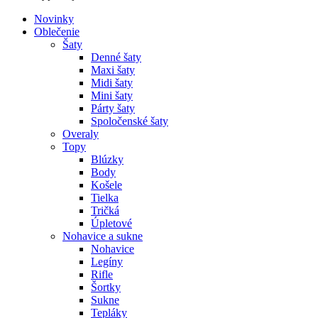
Novinky
Oblečenie
Šaty
Denné šaty
Maxi šaty
Midi šaty
Mini šaty
Párty šaty
Spoločenské šaty
Overaly
Topy
Blúzky
Body
Košele
Tielka
Tričká
Úpletové
Nohavice a sukne
Nohavice
Legíny
Rifle
Šortky
Sukne
Tepláky