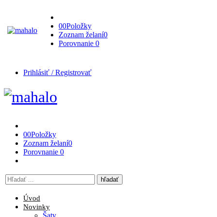
0
0
Položky
Zoznam želaní
0
Porovnanie
0
Prihlásiť / Registrovať
0
0
Položky
Zoznam želaní
0
Porovnanie
0
Vyhľadávanie
tu
Úvod
Novinky
Šaty