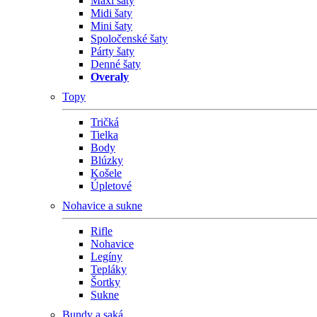
Maxi šaty
Midi šaty
Mini šaty
Spoločenské šaty
Párty šaty
Denné šaty
Overaly
Topy
Tričká
Tielka
Body
Blúzky
Košele
Úpletové
Nohavice a sukne
Rifle
Nohavice
Legíny
Tepláky
Šortky
Sukne
Bundy a saká