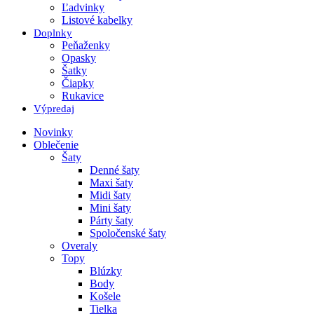
Ľadvinky
Listové kabelky
Doplnky
Peňaženky
Opasky
Šatky
Čiapky
Rukavice
Výpredaj
Novinky
Oblečenie
Šaty
Denné šaty
Maxi šaty
Midi šaty
Mini šaty
Párty šaty
Spoločenské šaty
Overaly
Topy
Blúzky
Body
Košele
Tielka