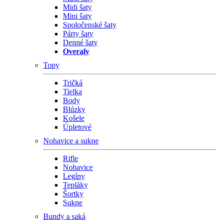
Midi šaty
Mini šaty
Spoločenské šaty
Párty šaty
Denné šaty
Overaly
Topy
Tričká
Tielka
Body
Blúzky
Košele
Úpletové
Nohavice a sukne
Rifle
Nohavice
Legíny
Tepláky
Šortky
Sukne
Bundy a saká