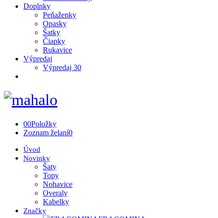
Doplnky
Peňaženky
Opasky
Šatky
Čiapky
Rukavice
Výpredaj
Výpredaj 30
0
0
Položky
Zoznam želaní
0
Úvod
Novinky
Šaty
Topy
Nohavice
Overaly
Kabelky
Značky