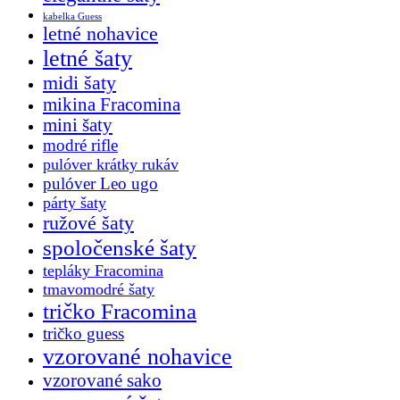
kabelka Guess
letné nohavice
letné šaty
midi šaty
mikina Fracomina
mini šaty
modré rifle
pulóver krátky rukáv
pulóver Leo ugo
párty šaty
ružové šaty
spoločenské šaty
tepláky Fracomina
tmavomodré šaty
tričko Fracomina
tričko guess
vzorované nohavice
vzorované sako