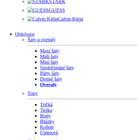
STARK
GUESS
Calvin Klein
Oblečenie
Šaty a overaly
Maxi šaty
Midi šaty
Mini šaty
Spoločenské šaty
Párty šaty
Denné šaty
Overaly
Topy
Tričká
Tielka
Body
Blúzky
Košele
Úpletové