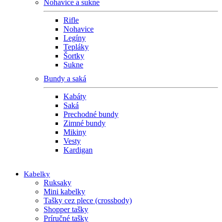
Nohavice a sukne
Rifle
Nohavice
Legíny
Tepláky
Šortky
Sukne
Bundy a saká
Kabáty
Saká
Prechodné bundy
Zimné bundy
Mikiny
Vesty
Kardigan
Kabelky
Ruksaky
Mini kabelky
Tašky cez plece (crossbody)
Shopper tašky
Príručné tašky