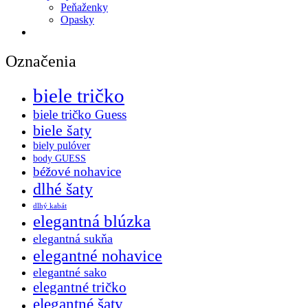
Peňaženky
Opasky
Označenia
biele tričko
biele tričko Guess
biele šaty
biely pulóver
body GUESS
béžové nohavice
dlhé šaty
dlhý kabát
elegantná blúzka
elegantná sukňa
elegantné nohavice
elegantné sako
elegantné tričko
elegantné šaty