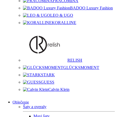
FRACOMINA
BADOO Luxury Fashion
LEO & UGO
KORALLINE
RELISH
GLÜCKSMOMENT
STARK
GUESS
Calvin Klein
Oblečenie
Šaty a overaly
Maxi šaty