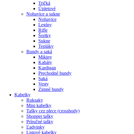
Tričká
Úpletové
Nohavice a sukne
Nohavice
Legíny
Rifle
Šortky
Sukne
Tepláky
Bundy a saká
Mikiny
Kabáty
Kardigan
Prechodné bundy
Saká
Vesty
Zimné bundy
Kabelky
Ruksaky
Mini kabelky
Tašky cez plece (crossbody)
Shopper tašky
Príručné tašky
Ľadvinky
Listové kabelky