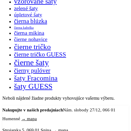
vzorované šaty
zelené šaty
úpletové šaty
čierna blúzka
čierna kabelka
čierna mikina
čierne nohavice
čierne tričko
čierne tričko GUESS
čierne šaty
čierny pulóver
šaty Fracomina
šaty GUESS
Neboli nájdené žiadne produkty vyhovujúce vašemu výberu.
Nakupujte v našich predajniach
Nám. slobody 27/12, 066 01
Humenné
→ mapa
Strojarska 5, 069 01 Snina
→ mapa