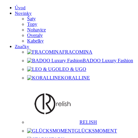
Úvod
Novinky
Šaty
Topy
Nohavice
Overaly
Kabelky
Značky
FRACOMINA
BADOO Luxury Fashion
LEO & UGO
KORALLINE
RELISH
GLÜCKSMOMENT