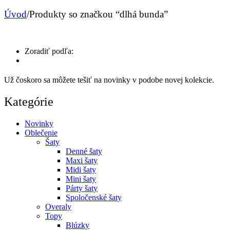
Úvod
/
Produkty so značkou “dlhá bunda”
Zoradiť podľa:
Už čoskoro sa môžete tešiť na novinky v podobe novej kolekcie.
Kategórie
Novinky
Oblečenie
Šaty
Denné šaty
Maxi šaty
Midi šaty
Mini šaty
Párty šaty
Spoločenské šaty
Overaly
Topy
Blúzky