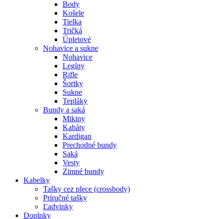
Body
Košele
Tielka
Tričká
Úpletové
Nohavice a sukne
Nohavice
Legíny
Rifle
Šortky
Sukne
Tepláky
Bundy a saká
Mikiny
Kabáty
Kardigan
Prechodné bundy
Saká
Vesty
Zimné bundy
Kabelky
Tašky cez plece (crossbody)
Príručné tašky
Ľadvinky
Doplnky