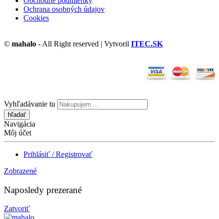
Obchodné podmienky
Ochrana osobných údajov
Cookies
©
mahalo
- All Right reserved | Vytvoril
ITEC.SK
Vyhľadávanie tu
Navigácia
Môj účet
Prihlásiť / Registrovať
Zobrazené
Naposledy prezerané
Zatvoriť