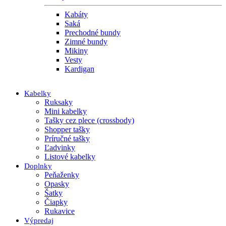
Kabáty
Saká
Prechodné bundy
Zimné bundy
Mikiny
Vesty
Kardigan
Kabelky
Ruksaky
Mini kabelky
Tašky cez plece (crossbody)
Shopper tašky
Príručné tašky
Ľadvinky
Listové kabelky
Doplnky
Peňaženky
Opasky
Šatky
Čiapky
Rukavice
Výpredaj