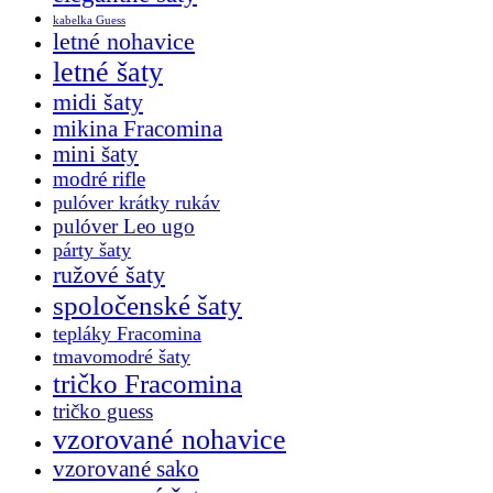
kabelka Guess
letné nohavice
letné šaty
midi šaty
mikina Fracomina
mini šaty
modré rifle
pulóver krátky rukáv
pulóver Leo ugo
párty šaty
ružové šaty
spoločenské šaty
tepláky Fracomina
tmavomodré šaty
tričko Fracomina
tričko guess
vzorované nohavice
vzorované sako