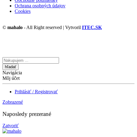
Obchodné podmienky
Ochrana osobných údajov
Cookies
©
mahalo
- All Right reserved | Vytvoril
ITEC.SK
Vyhľadávanie
tu
Navigácia
Môj účet
Prihlásiť / Registrovať
Zobrazené
Naposledy prezerané
Zatvoriť