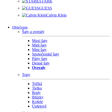
STARK
GUESS
Calvin Klein
Oblečenie
Šaty a overaly
Maxi šaty
Midi šaty
Mini šaty
Spoločenské šaty
Párty šaty
Denné šaty
Overaly
Topy
Tričká
Tielka
Body
Blúzky
Košele
Úpletové