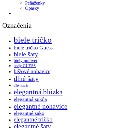
Peňaženky
Opasky
Označenia
biele tričko
biele tričko Guess
biele šaty
biely pulóver
body GUESS
béžové nohavice
dlhé šaty
dlhý kabát
elegantná blúzka
elegantná sukňa
elegantné nohavice
elegantné sako
elegantné tričko
elegantné šaty