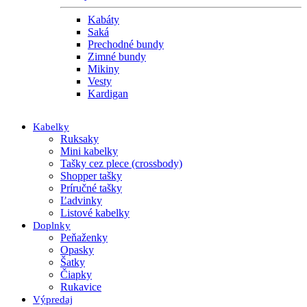
Kabáty
Saká
Prechodné bundy
Zimné bundy
Mikiny
Vesty
Kardigan
Kabelky
Ruksaky
Mini kabelky
Tašky cez plece (crossbody)
Shopper tašky
Príručné tašky
Ľadvinky
Listové kabelky
Doplnky
Peňaženky
Opasky
Šatky
Čiapky
Rukavice
Výpredaj