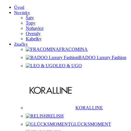
Úvod
Novinky
Šaty
Topy
Nohavice
Overaly
Kabelky
Značky
FRACOMINA
BADOO Luxury Fashion
LEO & UGO
KORALLINE
RELISH
GLÜCKSMOMENT