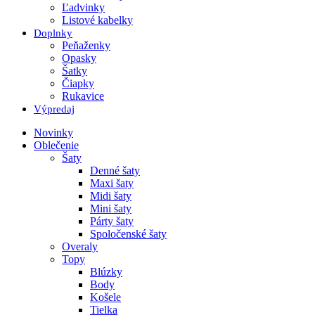
Ľadvinky
Listové kabelky
Doplnky
Peňaženky
Opasky
Šatky
Čiapky
Rukavice
Výpredaj
Novinky
Oblečenie
Šaty
Denné šaty
Maxi šaty
Midi šaty
Mini šaty
Párty šaty
Spoločenské šaty
Overaly
Topy
Blúzky
Body
Košele
Tielka