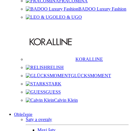
FRACOMINA
BADOO Luxury Fashion
LEO & UGO
KORALLINE
RELISH
GLÜCKSMOMENT
STARK
GUESS
Calvin Klein
Oblečenie
Šaty a overaly
Maxi šaty