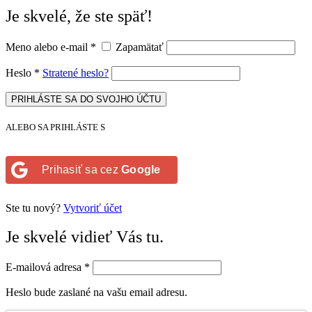
Je skvelé, že ste späť!
Meno alebo e-mail
*
Zapamätať
Heslo
*
Stratené heslo?
PRIHLÁSTE SA DO SVOJHO ÚČTU
ALEBO SA PRIHLÁSTE S
Prihasiť sa cez
Google
Ste tu nový?
Vytvoriť účet
Je skvelé vidieť Vás tu.
E-mailová adresa
*
Heslo bude zaslané na vašu email adresu.