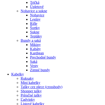
Tričká
Úpletové
Nohavice a sukne
Nohavice
Legíny
Rifle
Šortky
Sukne
Tepláky
Bundy a saká
Mikiny
Kabáty
Kardigan
Prechodné bundy
Saká
Vesty
Zimné bundy
Kabelky
Ruksaky
Mini kabelky
Tašky cez plece (crossbody)
Shopper tašky
Príručné tašky
Ľadvinky
Listové kabelky