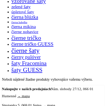
vzorované šaty
zelené šaty
úpletové šaty
čierna blúzka
čierna kabelka
čierna mikina
čierne nohavice
čierne tričko
čierne tričko GUESS
čierne šaty
čierny pulóver
šaty Fracomina
šaty GUESS
Neboli nájdené žiadne produkty vyhovujúce vašemu výberu.
Nakupujte v našich predajniach
Nám. slobody 27/12, 066 01
Humenné
→ mapa
Strojarska 5, 069 01 Snina
→ mapa