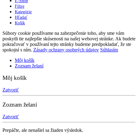
E-Shop
Filtre
Kategórie
Hľadať
Košík
Súbory cookie používame na zabezpečenie toho, aby sme vám
poskytli tie najlepšie skúsenosti na našej webovej stránke. Ak budete
pokračovať v používaní tejto stránky budeme predpokladať, že ste
spokojní s ním.
Zásady ochrany osobných údajov
Súhlasím
Môj košík
Zoznam želaní
Môj košík
Zatvoriť
Zoznam želaní
Zatvoriť
Prepáčte, ale nenašiel sa žiaden výsledok.