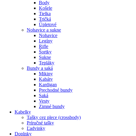
Body
Košele
Tielka
Tričká
Úpletové
Nohavice a sukne
Nohavice
Legíny
Rifle
Šortky
Sukne
Tepláky
Bundy a saká
Mikiny
Kabáty
Kardigan
Prechodné bundy
Saká
Vesty
Zimné bundy
Kabelky
Tašky cez plece (crossbody)
Príručné tašky
Ľadvinky
Doplnky