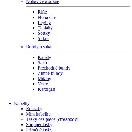
Nohavice a sukne
Rifle
Nohavice
Legíny
Tepláky
Šortky
Sukne
Bundy a saká
Kabáty
Saká
Prechodné bundy
Zimné bundy
Mikiny
Vesty
Kardigan
Kabelky
Ruksaky
Mini kabelky
Tašky cez plece (crossbody)
Shopper tašky
Príručné tašky