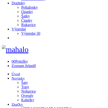
Doplnky
Peňaženky
Opasky
Šatky
Čiapky
Rukavice
Výpredaj
Výpredaj 30
0
0
Položky
Zoznam želaní
0
Úvod
Novinky
Šaty
Topy
Nohavice
Overaly
Kabelky
Značky