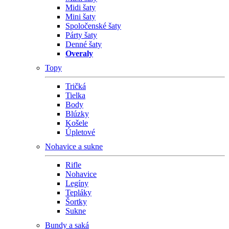
Midi šaty
Mini šaty
Spoločenské šaty
Párty šaty
Denné šaty
Overaly
Topy
Tričká
Tielka
Body
Blúzky
Košele
Úpletové
Nohavice a sukne
Rifle
Nohavice
Legíny
Tepláky
Šortky
Sukne
Bundy a saká