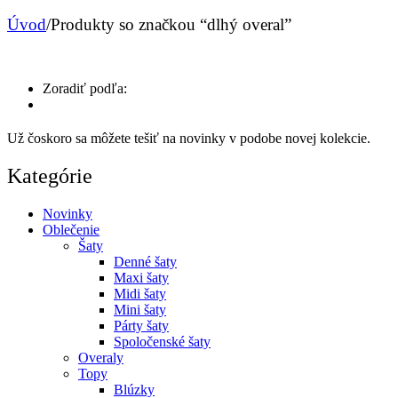
Úvod
/
Produkty so značkou “dlhý overal”
Zoradiť podľa:
Už čoskoro sa môžete tešiť na novinky v podobe novej kolekcie.
Kategórie
Novinky
Oblečenie
Šaty
Denné šaty
Maxi šaty
Midi šaty
Mini šaty
Párty šaty
Spoločenské šaty
Overaly
Topy
Blúzky