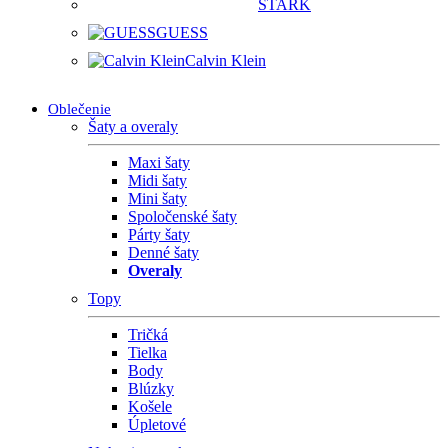
STARK
GUESS
Calvin Klein
Oblečenie
Šaty a overaly
Maxi šaty
Midi šaty
Mini šaty
Spoločenské šaty
Párty šaty
Denné šaty
Overaly
Topy
Tričká
Tielka
Body
Blúzky
Košele
Úpletové