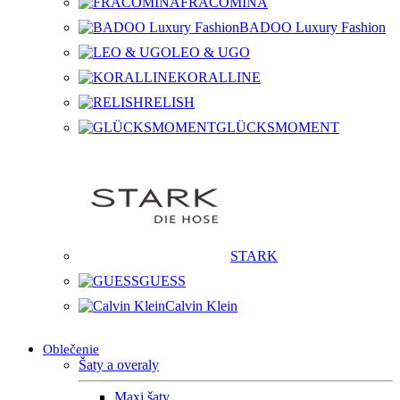
FRACOMINA
BADOO Luxury Fashion
LEO & UGO
KORALLINE
RELISH
GLÜCKSMOMENT
STARK
GUESS
Calvin Klein
Oblečenie
Šaty a overaly
Maxi šaty