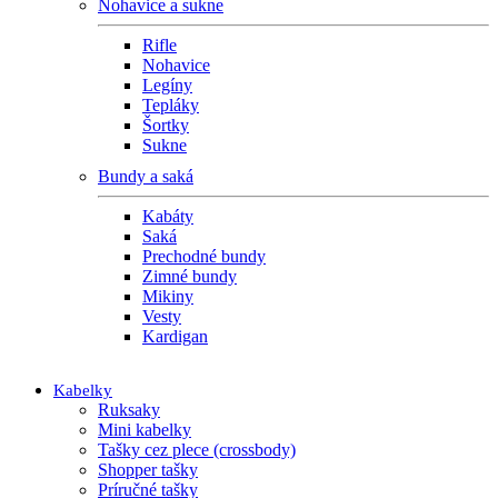
Nohavice a sukne
Rifle
Nohavice
Legíny
Tepláky
Šortky
Sukne
Bundy a saká
Kabáty
Saká
Prechodné bundy
Zimné bundy
Mikiny
Vesty
Kardigan
Kabelky
Ruksaky
Mini kabelky
Tašky cez plece (crossbody)
Shopper tašky
Príručné tašky