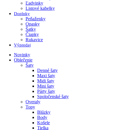
Ľadvinky
Listové kabelky
Doplnky
Peňaženky
Opasky
Šatky
Čiapky
Rukavice
Výpredaj
Novinky
Oblečenie
Šaty
Denné šaty
Maxi šaty
Midi šaty
Mini šaty
Párty šaty
Spoločenské šaty
Overaly
Topy
Blúzky
Body
Košele
Tielka