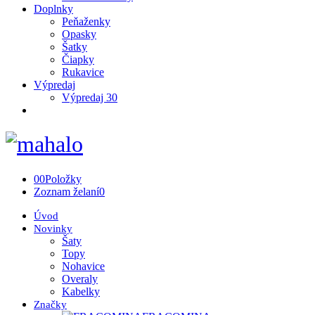
Doplnky
Peňaženky
Opasky
Šatky
Čiapky
Rukavice
Výpredaj
Výpredaj 30
0
0
Položky
Zoznam želaní
0
Úvod
Novinky
Šaty
Topy
Nohavice
Overaly
Kabelky
Značky