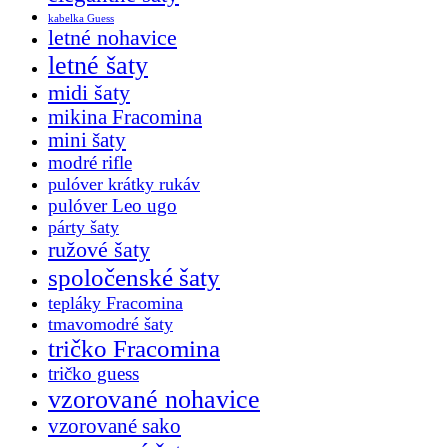
kabelka Guess
letné nohavice
letné šaty
midi šaty
mikina Fracomina
mini šaty
modré rifle
pulóver krátky rukáv
pulóver Leo ugo
párty šaty
ružové šaty
spoločenské šaty
tepláky Fracomina
tmavomodré šaty
tričko Fracomina
tričko guess
vzorované nohavice
vzorované sako