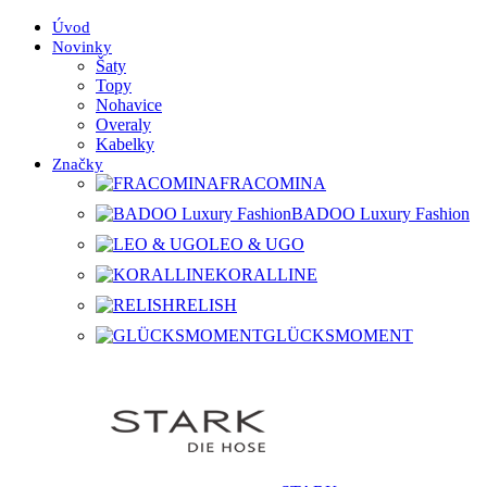
Úvod
Novinky
Šaty
Topy
Nohavice
Overaly
Kabelky
Značky
FRACOMINA
BADOO Luxury Fashion
LEO & UGO
KORALLINE
RELISH
GLÜCKSMOMENT