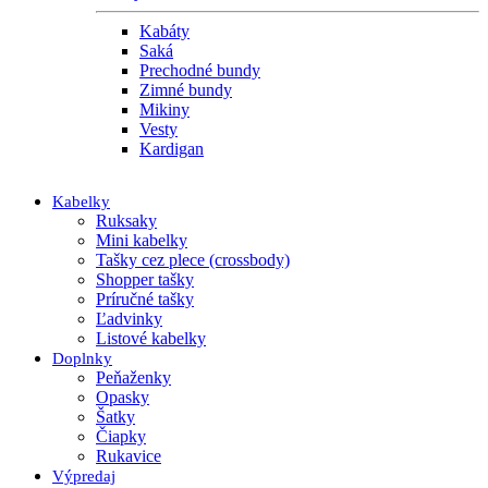
Kabáty
Saká
Prechodné bundy
Zimné bundy
Mikiny
Vesty
Kardigan
Kabelky
Ruksaky
Mini kabelky
Tašky cez plece (crossbody)
Shopper tašky
Príručné tašky
Ľadvinky
Listové kabelky
Doplnky
Peňaženky
Opasky
Šatky
Čiapky
Rukavice
Výpredaj