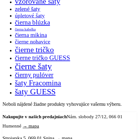
vzorované šaty
zelené šaty
úpletové šaty
čierna blúzka
čierna kabelka
čierna mikina
čierne nohavice
čierne tričko
čierne tričko GUESS
čierne šaty
čierny pulóver
šaty Fracomina
šaty GUESS
Neboli nájdené žiadne produkty vyhovujúce vašemu výberu.
Nakupujte v našich predajniach
Nám. slobody 27/12, 066 01
Humenné
→ mapa
Strojarska 5, 069 01 Snina
→ mapa