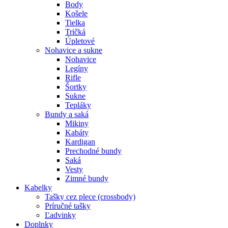
Body
Košele
Tielka
Tričká
Úpletové
Nohavice a sukne
Nohavice
Legíny
Rifle
Šortky
Sukne
Tepláky
Bundy a saká
Mikiny
Kabáty
Kardigan
Prechodné bundy
Saká
Vesty
Zimné bundy
Kabelky
Tašky cez plece (crossbody)
Príručné tašky
Ľadvinky
Doplnky