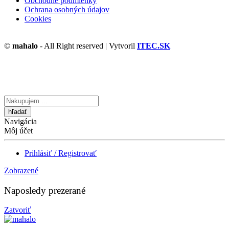
Obchodné podmienky
Ochrana osobných údajov
Cookies
©
mahalo
- All Right reserved | Vytvoril
ITEC.SK
Vyhľadávanie
tu
Navigácia
Môj účet
Prihlásiť / Registrovať
Zobrazené
Naposledy prezerané
Zatvoriť