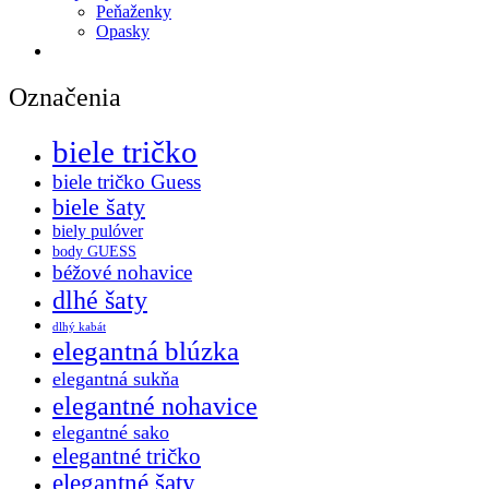
Peňaženky
Opasky
Označenia
biele tričko
biele tričko Guess
biele šaty
biely pulóver
body GUESS
béžové nohavice
dlhé šaty
dlhý kabát
elegantná blúzka
elegantná sukňa
elegantné nohavice
elegantné sako
elegantné tričko
elegantné šaty