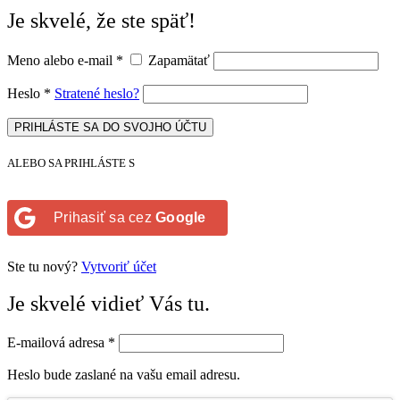
Je skvelé, že ste späť!
Meno alebo e-mail
*
Zapamätať
Heslo
*
Stratené heslo?
PRIHLÁSTE SA DO SVOJHO ÚČTU
ALEBO SA PRIHLÁSTE S
Prihasiť sa cez
Google
Ste tu nový?
Vytvoriť účet
Je skvelé vidieť Vás tu.
E-mailová adresa
*
Heslo bude zaslané na vašu email adresu.