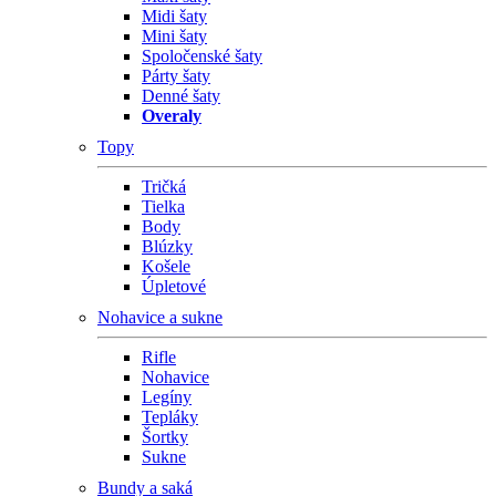
Midi šaty
Mini šaty
Spoločenské šaty
Párty šaty
Denné šaty
Overaly
Topy
Tričká
Tielka
Body
Blúzky
Košele
Úpletové
Nohavice a sukne
Rifle
Nohavice
Legíny
Tepláky
Šortky
Sukne
Bundy a saká