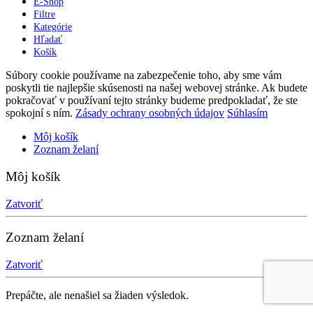
E-Shop
Filtre
Kategórie
Hľadať
Košík
Súbory cookie používame na zabezpečenie toho, aby sme vám
poskytli tie najlepšie skúsenosti na našej webovej stránke. Ak budete
pokračovať v používaní tejto stránky budeme predpokladať, že ste
spokojní s ním.
Zásady ochrany osobných údajov
Súhlasím
Môj košík
Zoznam želaní
Môj košík
Zatvoriť
Zoznam želaní
Zatvoriť
Prepáčte, ale nenašiel sa žiaden výsledok.