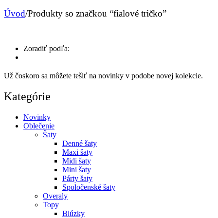
Úvod
/
Produkty so značkou “fialové tričko”
Zoradiť podľa:
Už čoskoro sa môžete tešiť na novinky v podobe novej kolekcie.
Kategórie
Novinky
Oblečenie
Šaty
Denné šaty
Maxi šaty
Midi šaty
Mini šaty
Párty šaty
Spoločenské šaty
Overaly
Topy
Blúzky