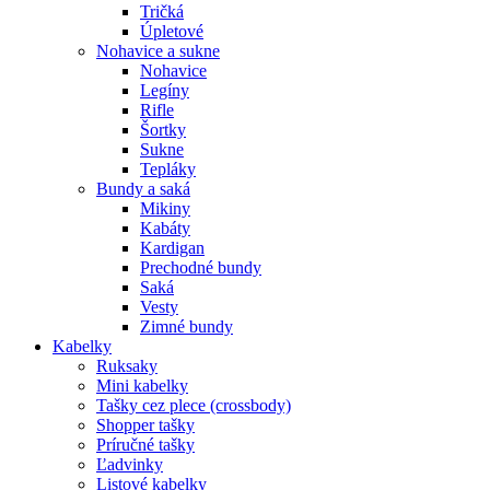
Tričká
Úpletové
Nohavice a sukne
Nohavice
Legíny
Rifle
Šortky
Sukne
Tepláky
Bundy a saká
Mikiny
Kabáty
Kardigan
Prechodné bundy
Saká
Vesty
Zimné bundy
Kabelky
Ruksaky
Mini kabelky
Tašky cez plece (crossbody)
Shopper tašky
Príručné tašky
Ľadvinky
Listové kabelky