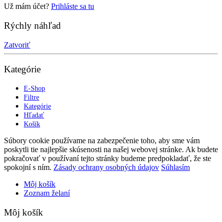
Už mám účet?
Prihláste sa tu
Rýchly náhľad
Zatvoriť
Kategórie
E-Shop
Filtre
Kategórie
Hľadať
Košík
Súbory cookie používame na zabezpečenie toho, aby sme vám
poskytli tie najlepšie skúsenosti na našej webovej stránke. Ak budete
pokračovať v používaní tejto stránky budeme predpokladať, že ste
spokojní s ním.
Zásady ochrany osobných údajov
Súhlasím
Môj košík
Zoznam želaní
Môj košík