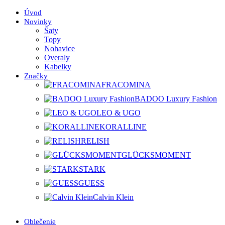
Úvod
Novinky
Šaty
Topy
Nohavice
Overaly
Kabelky
Značky
FRACOMINA
BADOO Luxury Fashion
LEO & UGO
KORALLINE
RELISH
GLÜCKSMOMENT
STARK
GUESS
Calvin Klein
Oblečenie