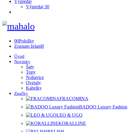
Výpredaj
Výpredaj 30
0
0
Položky
Zoznam želaní
0
Úvod
Novinky
Šaty
Topy
Nohavice
Overaly
Kabelky
Značky
FRACOMINA
BADOO Luxury Fashion
LEO & UGO
KORALLINE
RELISH