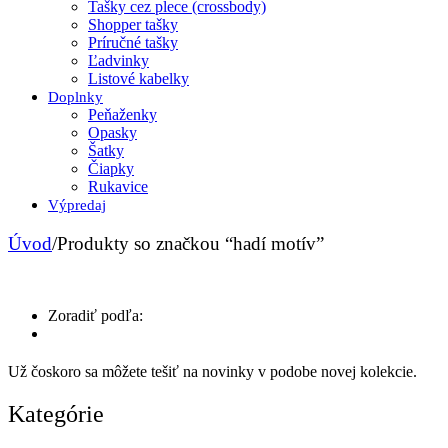
Tašky cez plece (crossbody)
Shopper tašky
Príručné tašky
Ľadvinky
Listové kabelky
Doplnky
Peňaženky
Opasky
Šatky
Čiapky
Rukavice
Výpredaj
Úvod
/
Produkty so značkou “hadí motív”
Zoradiť podľa:
Už čoskoro sa môžete tešiť na novinky v podobe novej kolekcie.
Kategórie