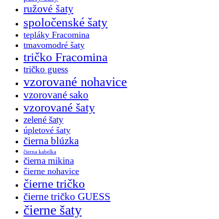
ružové šaty
spoločenské šaty
tepláky Fracomina
tmavomodré šaty
tričko Fracomina
tričko guess
vzorované nohavice
vzorované sako
vzorované šaty
zelené šaty
úpletové šaty
čierna blúzka
čierna kabelka
čierna mikina
čierne nohavice
čierne tričko
čierne tričko GUESS
čierne šaty