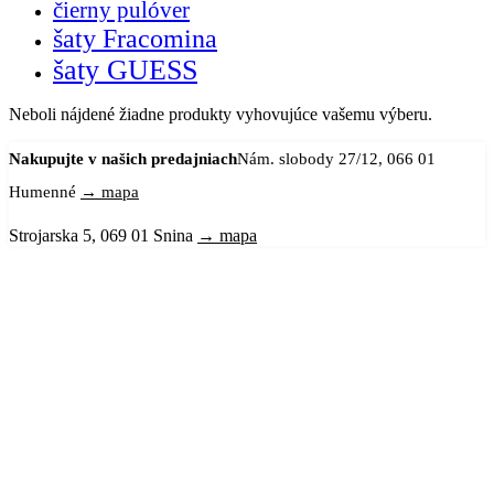
čierny pulóver
šaty Fracomina
šaty GUESS
Neboli nájdené žiadne produkty vyhovujúce vašemu výberu.
Nakupujte v našich predajniach
Nám. slobody 27/12, 066 01
Humenné
→ mapa
Strojarska 5, 069 01 Snina
→ mapa