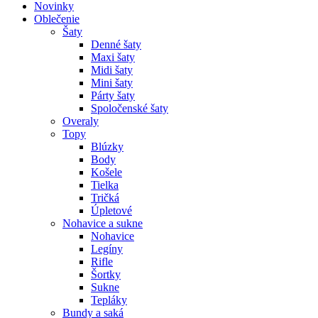
Novinky
Oblečenie
Šaty
Denné šaty
Maxi šaty
Midi šaty
Mini šaty
Párty šaty
Spoločenské šaty
Overaly
Topy
Blúzky
Body
Košele
Tielka
Tričká
Úpletové
Nohavice a sukne
Nohavice
Legíny
Rifle
Šortky
Sukne
Tepláky
Bundy a saká