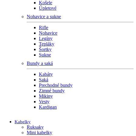
Košele
Úpletové
Nohavice a sukne
Rifle
Nohavice
Legíny
Tepláky
Šortky
Sukne
Bundy a saká
Kabáty
Saká
Prechodné bundy
Zimné bundy
Mikiny
Vesty
Kardigan
Kabelky
Ruksaky
Mini kabelky