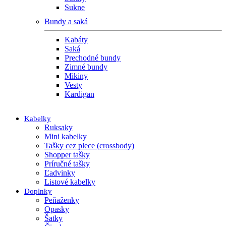
Sukne
Bundy a saká
Kabáty
Saká
Prechodné bundy
Zimné bundy
Mikiny
Vesty
Kardigan
Kabelky
Ruksaky
Mini kabelky
Tašky cez plece (crossbody)
Shopper tašky
Príručné tašky
Ľadvinky
Listové kabelky
Doplnky
Peňaženky
Opasky
Šatky