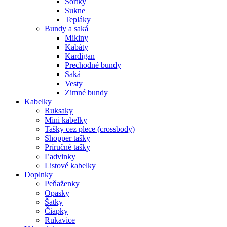
Šortky
Sukne
Tepláky
Bundy a saká
Mikiny
Kabáty
Kardigan
Prechodné bundy
Saká
Vesty
Zimné bundy
Kabelky
Ruksaky
Mini kabelky
Tašky cez plece (crossbody)
Shopper tašky
Príručné tašky
Ľadvinky
Listové kabelky
Doplnky
Peňaženky
Opasky
Šatky
Čiapky
Rukavice