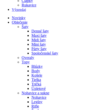
Čiapky
Rukavice
Výpredaj
Novinky
Oblečenie
Šaty
Denné šaty
Maxi šaty
Midi šaty
Mini šaty
Párty šaty
Spoločenské šaty
Overaly
Topy
Blúzky
Body
Košele
Tielka
Tričká
Úpletové
Nohavice a sukne
Nohavice
Legíny
Rifle