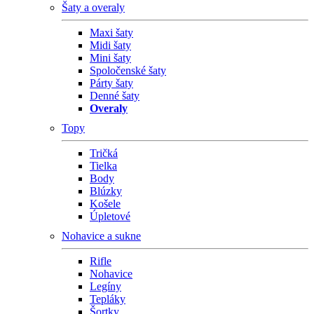
Šaty a overaly
Maxi šaty
Midi šaty
Mini šaty
Spoločenské šaty
Párty šaty
Denné šaty
Overaly
Topy
Tričká
Tielka
Body
Blúzky
Košele
Úpletové
Nohavice a sukne
Rifle
Nohavice
Legíny
Tepláky
Šortky