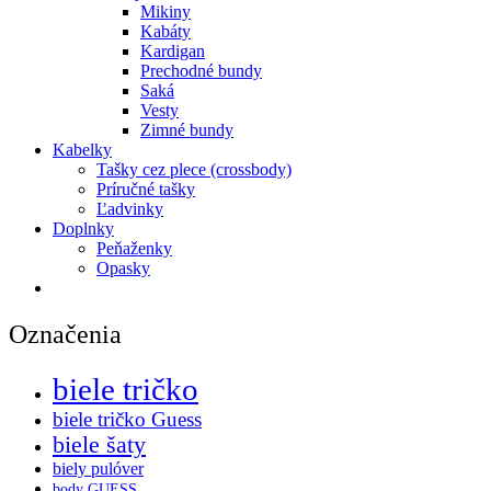
Mikiny
Kabáty
Kardigan
Prechodné bundy
Saká
Vesty
Zimné bundy
Kabelky
Tašky cez plece (crossbody)
Príručné tašky
Ľadvinky
Doplnky
Peňaženky
Opasky
Označenia
biele tričko
biele tričko Guess
biele šaty
biely pulóver
body GUESS