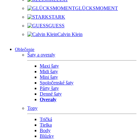
GLÜCKSMOMENT
STARK
GUESS
Calvin Klein
Oblečenie
Šaty a overaly
Maxi šaty
Midi šaty
Mini šaty
Spoločenské šaty
Párty šaty
Denné šaty
Overaly
Topy
Tričká
Tielka
Body
Blúzky