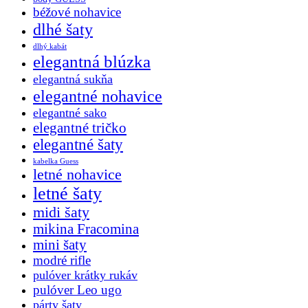
béžové nohavice
dlhé šaty
dlhý kabát
elegantná blúzka
elegantná sukňa
elegantné nohavice
elegantné sako
elegantné tričko
elegantné šaty
kabelka Guess
letné nohavice
letné šaty
midi šaty
mikina Fracomina
mini šaty
modré rifle
pulóver krátky rukáv
pulóver Leo ugo
párty šaty