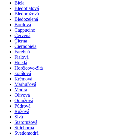
Biela
Bledofialová
Bledoružová
Bledozelená
Bordová
Cappucino
Červená
Čierna
Čiernobiela
Farebná
Fialová
Hnedá
Horčicovo-žltá
korálová
Krémová
Marhuľová
Modrá
Olivová
Oranžová
Púdrová
Ružová
Sivá
Staroružová
Strieborná
Svetlomodrá