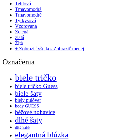
Tehlová
Tmavomodrá
Tmavomodré
Tyrkysová
Vzorovaná
Zelená
zlatá
Žltá
+ Zobraziť všetko
- Zobraziť menej
Označenia
biele tričko
biele tričko Guess
biele šaty
biely pulóver
body GUESS
béžové nohavice
dlhé šaty
dlhý kabát
elegantná blúzka