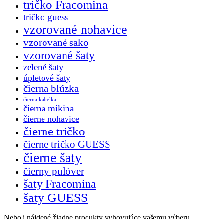
tričko Fracomina
tričko guess
vzorované nohavice
vzorované sako
vzorované šaty
zelené šaty
úpletové šaty
čierna blúzka
čierna kabelka
čierna mikina
čierne nohavice
čierne tričko
čierne tričko GUESS
čierne šaty
čierny pulóver
šaty Fracomina
šaty GUESS
Neboli nájdené žiadne produkty vyhovujúce vašemu výberu.