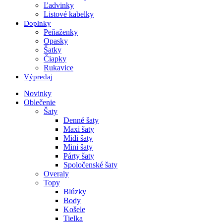
Ľadvinky
Listové kabelky
Doplnky
Peňaženky
Opasky
Šatky
Čiapky
Rukavice
Výpredaj
Novinky
Oblečenie
Šaty
Denné šaty
Maxi šaty
Midi šaty
Mini šaty
Párty šaty
Spoločenské šaty
Overaly
Topy
Blúzky
Body
Košele
Tielka