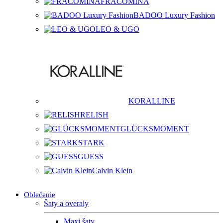
FRACOMINA
BADOO Luxury Fashion
LEO & UGO
KORALLINE
RELISH
GLÜCKSMOMENT
STARK
GUESS
Calvin Klein
Oblečenie
Šaty a overaly
Maxi šaty