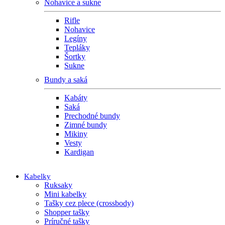
Nohavice a sukne
Rifle
Nohavice
Legíny
Tepláky
Šortky
Sukne
Bundy a saká
Kabáty
Saká
Prechodné bundy
Zimné bundy
Mikiny
Vesty
Kardigan
Kabelky
Ruksaky
Mini kabelky
Tašky cez plece (crossbody)
Shopper tašky
Príručné tašky