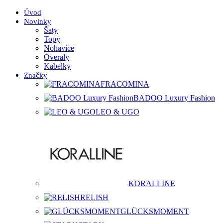
Úvod
Novinky
Šaty
Topy
Nohavice
Overaly
Kabelky
Značky
FRACOMINA
BADOO Luxury Fashion
LEO & UGO
KORALLINE
RELISH
GLÜCKSMOMENT