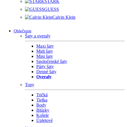
STARK
GUESS
Calvin Klein
Oblečenie
Šaty a overaly
Maxi šaty
Midi šaty
Mini šaty
Spoločenské šaty
Párty šaty
Denné šaty
Overaly
Topy
Tričká
Tielka
Body
Blúzky
Košele
Úpletové