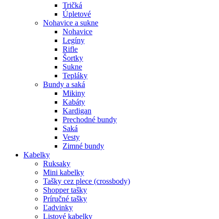
Tričká
Úpletové
Nohavice a sukne
Nohavice
Legíny
Rifle
Šortky
Sukne
Tepláky
Bundy a saká
Mikiny
Kabáty
Kardigan
Prechodné bundy
Saká
Vesty
Zimné bundy
Kabelky
Ruksaky
Mini kabelky
Tašky cez plece (crossbody)
Shopper tašky
Príručné tašky
Ľadvinky
Listové kabelky