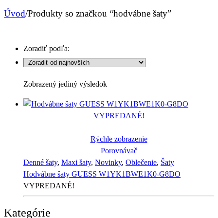
Úvod
/
Produkty so značkou “hodvábne šaty”
Zoradiť podľa:
Zobrazený jediný výsledok
VYPREDANÉ!
Rýchle zobrazenie
Porovnávač
Denné šaty
,
Maxi šaty
,
Novinky
,
Oblečenie
,
Šaty
Hodvábne šaty GUESS W1YK1BWE1K0-G8DO
VYPREDANÉ!
Kategórie