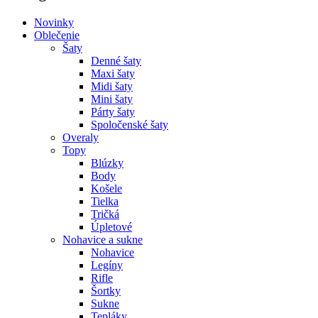
Novinky
Oblečenie
Šaty
Denné šaty
Maxi šaty
Midi šaty
Mini šaty
Párty šaty
Spoločenské šaty
Overaly
Topy
Blúzky
Body
Košele
Tielka
Tričká
Úpletové
Nohavice a sukne
Nohavice
Legíny
Rifle
Šortky
Sukne
Tepláky