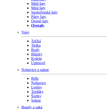
Midi šaty
Mini šaty
Spoločenské šaty
Párty šaty
Denné šaty
Overaly
Topy
Tričká
Tielka
Body
Blúzky
Košele
Úpletové
Nohavice a sukne
Rifle
Nohavice
Legíny
Tepláky
Šortky
Sukne
Bundy a saká