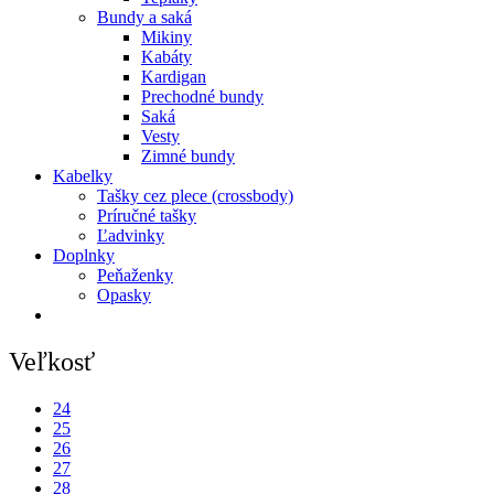
Bundy a saká
Mikiny
Kabáty
Kardigan
Prechodné bundy
Saká
Vesty
Zimné bundy
Kabelky
Tašky cez plece (crossbody)
Príručné tašky
Ľadvinky
Doplnky
Peňaženky
Opasky
Veľkosť
24
25
26
27
28