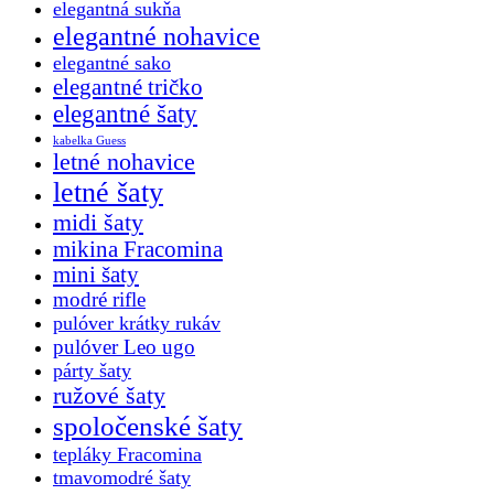
elegantná sukňa
elegantné nohavice
elegantné sako
elegantné tričko
elegantné šaty
kabelka Guess
letné nohavice
letné šaty
midi šaty
mikina Fracomina
mini šaty
modré rifle
pulóver krátky rukáv
pulóver Leo ugo
párty šaty
ružové šaty
spoločenské šaty
tepláky Fracomina
tmavomodré šaty