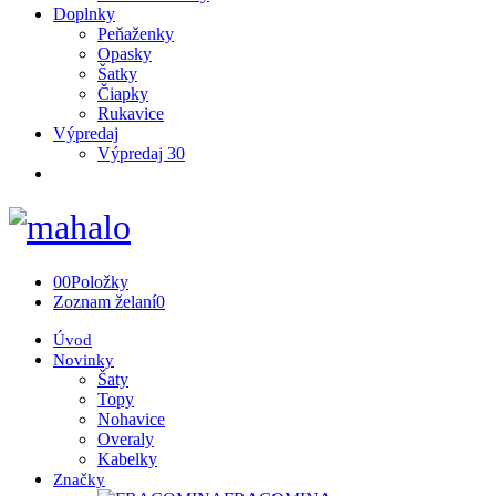
Doplnky
Peňaženky
Opasky
Šatky
Čiapky
Rukavice
Výpredaj
Výpredaj 30
0
0
Položky
Zoznam želaní
0
Úvod
Novinky
Šaty
Topy
Nohavice
Overaly
Kabelky
Značky