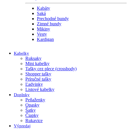
Kabáty
Saká
Prechodné bundy
Zimné bundy
Mikiny
Vesty
Kardigan
Kabelky
Ruksaky
Mini kabelky
Tašky cez plece (crossbody)
Shopper tašky
Príručné tašky
Ľadvinky
Listové kabelky
Doplnky
Peňaženky
Opasky
Šatky
Čiapky
Rukavice
Výpredaj