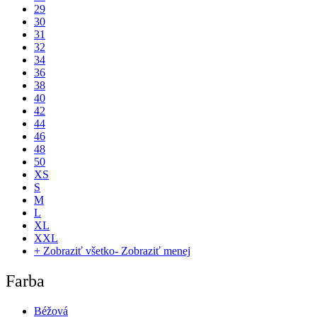
29
30
31
32
34
36
38
40
42
44
46
48
50
XS
S
M
L
XL
XXL
+ Zobraziť všetko
- Zobraziť menej
Farba
Béžová