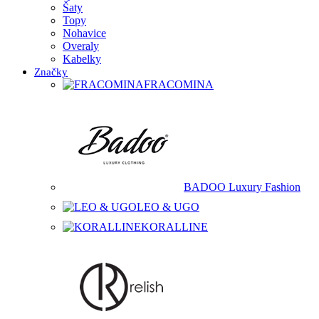
Šaty
Topy
Nohavice
Overaly
Kabelky
Značky
FRACOMINA
BADOO Luxury Fashion
LEO & UGO
KORALLINE