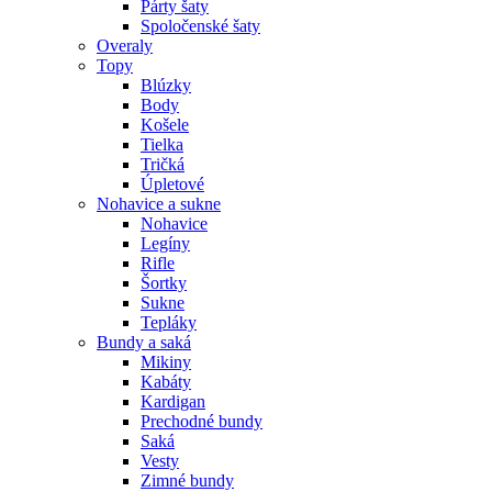
Párty šaty
Spoločenské šaty
Overaly
Topy
Blúzky
Body
Košele
Tielka
Tričká
Úpletové
Nohavice a sukne
Nohavice
Legíny
Rifle
Šortky
Sukne
Tepláky
Bundy a saká
Mikiny
Kabáty
Kardigan
Prechodné bundy
Saká
Vesty
Zimné bundy