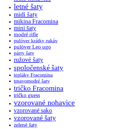
letné šaty
midi šaty
mikina Fracomina
mini šaty
modré rifle
pulóver krátky rukáv
pulóver Leo ugo
párty šaty
ružové šaty
spoločenské šaty
tepláky Fracomina
tmavomodré šaty
tričko Fracomina
tričko guess
vzorované nohavice
vzorované sako
vzorované šaty
zelené šaty