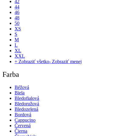
42
44
46
48
50
XS
S
M
L
XL
XXL
+ Zobraziť všetko
- Zobraziť menej
Farba
Béžová
Biela
Bledofialová
Bledoružová
Bledozelená
Bordová
Cappucino
Červená
Čierna