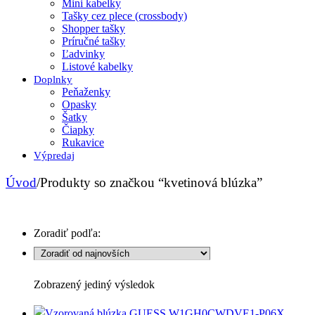
Mini kabelky
Tašky cez plece (crossbody)
Shopper tašky
Príručné tašky
Ľadvinky
Listové kabelky
Doplnky
Peňaženky
Opasky
Šatky
Čiapky
Rukavice
Výpredaj
Úvod
/
Produkty so značkou “kvetinová blúzka”
Zoradiť podľa:
Zobrazený jediný výsledok