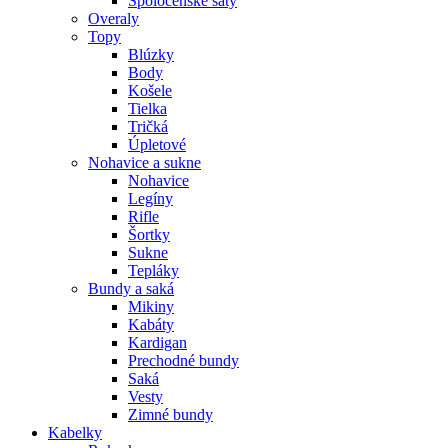
Spoločenské šaty
Overaly
Topy
Blúzky
Body
Košele
Tielka
Tričká
Úpletové
Nohavice a sukne
Nohavice
Legíny
Rifle
Šortky
Sukne
Tepláky
Bundy a saká
Mikiny
Kabáty
Kardigan
Prechodné bundy
Saká
Vesty
Zimné bundy
Kabelky