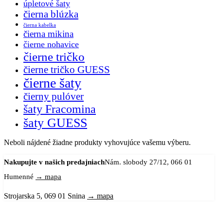
úpletové šaty
čierna blúzka
čierna kabelka
čierna mikina
čierne nohavice
čierne tričko
čierne tričko GUESS
čierne šaty
čierny pulóver
šaty Fracomina
šaty GUESS
Neboli nájdené žiadne produkty vyhovujúce vašemu výberu.
Nakupujte v našich predajniach
Nám. slobody 27/12, 066 01
Humenné
→ mapa
Strojarska 5, 069 01 Snina
→ mapa