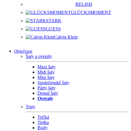
RELISH
GLÜCKSMOMENT
STARK
GUESS
Calvin Klein
Oblečenie
Šaty a overaly
Maxi šaty
Midi šaty
Mini šaty
Spoločenské šaty
Párty šaty
Denné šaty
Overaly
Topy
Tričká
Tielka
Body