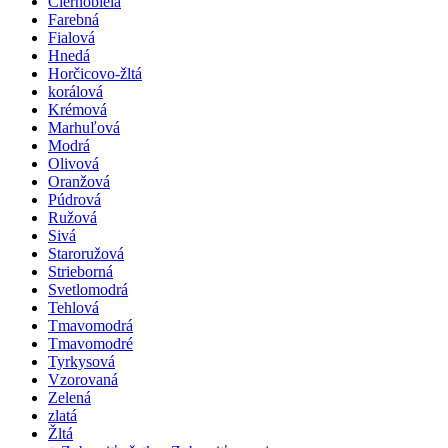
Čiernobiela
Farebná
Fialová
Hnedá
Horčicovo-žltá
korálová
Krémová
Marhuľová
Modrá
Olivová
Oranžová
Púdrová
Ružová
Sivá
Staroružová
Strieborná
Svetlomodrá
Tehlová
Tmavomodrá
Tmavomodré
Tyrkysová
Vzorovaná
Zelená
zlatá
Žltá