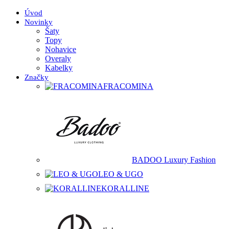
Úvod
Novinky
Šaty
Topy
Nohavice
Overaly
Kabelky
Značky
FRACOMINA
BADOO Luxury Fashion
LEO & UGO
KORALLINE