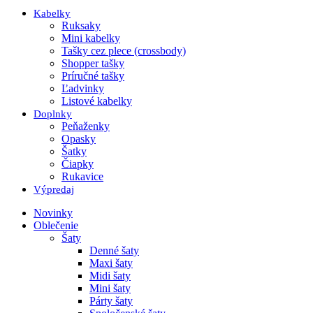
Kabelky
Ruksaky
Mini kabelky
Tašky cez plece (crossbody)
Shopper tašky
Príručné tašky
Ľadvinky
Listové kabelky
Doplnky
Peňaženky
Opasky
Šatky
Čiapky
Rukavice
Výpredaj
Novinky
Oblečenie
Šaty
Denné šaty
Maxi šaty
Midi šaty
Mini šaty
Párty šaty