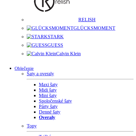
RELISH
GLÜCKSMOMENT
STARK
GUESS
Calvin Klein
Oblečenie
Šaty a overaly
Maxi šaty
Midi šaty
Mini šaty
Spoločenské šaty
Párty šaty
Denné šaty
Overaly
Topy