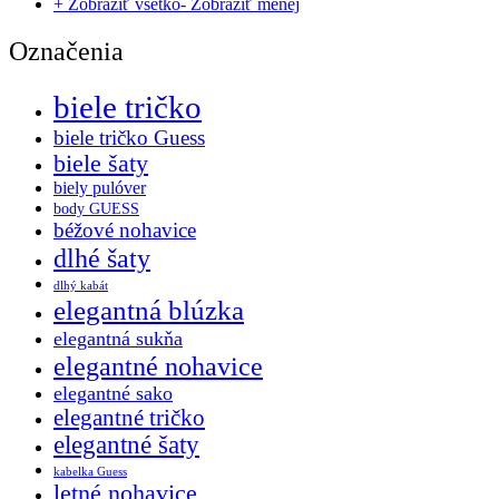
+ Zobraziť všetko
- Zobraziť menej
Označenia
biele tričko
biele tričko Guess
biele šaty
biely pulóver
body GUESS
béžové nohavice
dlhé šaty
dlhý kabát
elegantná blúzka
elegantná sukňa
elegantné nohavice
elegantné sako
elegantné tričko
elegantné šaty
kabelka Guess
letné nohavice