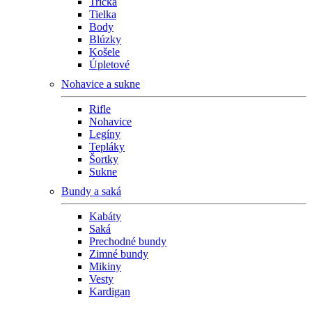
Tričká
Tielka
Body
Blúzky
Košele
Úpletové
Nohavice a sukne
Rifle
Nohavice
Legíny
Tepláky
Šortky
Sukne
Bundy a saká
Kabáty
Saká
Prechodné bundy
Zimné bundy
Mikiny
Vesty
Kardigan