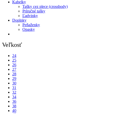
Kabelky
Tašky cez plece (crossbody)
Príručné tašky
Ľadvinky
Doplnky
Peňaženky
Opasky
Veľkosť
24
25
26
27
28
29
30
31
32
34
36
38
40