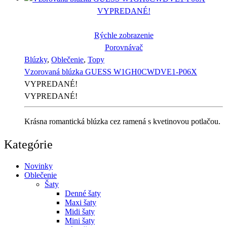
VYPREDANÉ!
Rýchle zobrazenie
Porovnávač
Blúzky
,
Oblečenie
,
Topy
Vzorovaná blúzka GUESS W1GH0CWDVE1-P06X
VYPREDANÉ!
VYPREDANÉ!
Krásna romantická blúzka cez ramená s kvetinovou potlačou.
Kategórie
Novinky
Oblečenie
Šaty
Denné šaty
Maxi šaty
Midi šaty
Mini šaty