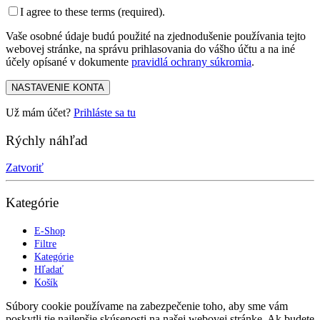
I agree to these terms (required).
Vaše osobné údaje budú použité na zjednodušenie používania tejto
webovej stránke, na správu prihlasovania do vášho účtu a na iné
účely opísané v dokumente
pravidlá ochrany súkromia
.
NASTAVENIE KONTA
Už mám účet?
Prihláste sa tu
Rýchly náhľad
Zatvoriť
Kategórie
E-Shop
Filtre
Kategórie
Hľadať
Košík
Súbory cookie používame na zabezpečenie toho, aby sme vám
poskytli tie najlepšie skúsenosti na našej webovej stránke. Ak budete