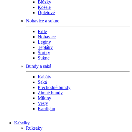
Blúzky
Košele
Úpletové
Nohavice a sukne
Rifle
Nohavice
Legíny
Tepláky
Šortky
Sukne
Bundy a saká
Kabáty
Saká
Prechodné bundy
Zimné bundy
Mikiny
Vesty
Kardigan
Kabelky
Ruksaky