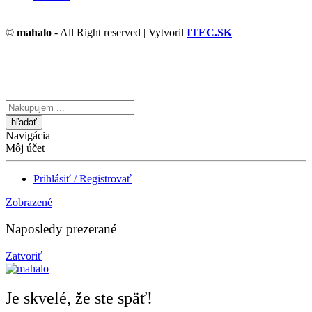
©
mahalo
- All Right reserved | Vytvoril
ITEC.SK
Vyhľadávanie
tu
Navigácia
Môj účet
Prihlásiť / Registrovať
Zobrazené
Naposledy prezerané
Zatvoriť
Je skvelé, že ste späť!