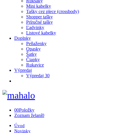
Ruksaky
Mini kabelky
Tašky cez plece (crossbody)
Shopper tašky
Príručné tašky
Ľadvinky
Listové kabelky
Doplnky
Peňaženky
Opasky
Šatky
Čiapky
Rukavice
Výpredaj
Výpredaj 30
0
0
Položky
Zoznam želaní
0
Úvod
Novinky