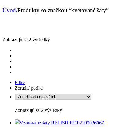
Úvod
/
Produkty so značkou “kvetované šaty”
Sorted
Zobrazujú sa 2 výsledky
by
latest
Filtre
Zoradiť podľa:
Sorted
Zobrazujú sa 2 výsledky
by
latest