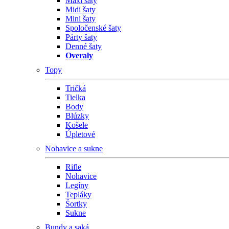
Maxi šaty
Midi šaty
Mini šaty
Spoločenské šaty
Párty šaty
Denné šaty
Overaly
Topy
Tričká
Tielka
Body
Blúzky
Košele
Úpletové
Nohavice a sukne
Rifle
Nohavice
Legíny
Tepláky
Šortky
Sukne
Bundy a saká