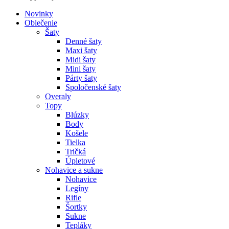
Novinky
Oblečenie
Šaty
Denné šaty
Maxi šaty
Midi šaty
Mini šaty
Párty šaty
Spoločenské šaty
Overaly
Topy
Blúzky
Body
Košele
Tielka
Tričká
Úpletové
Nohavice a sukne
Nohavice
Legíny
Rifle
Šortky
Sukne
Tepláky