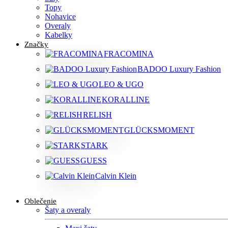
Topy
Nohavice
Overaly
Kabelky
Značky
FRACOMINA
BADOO Luxury Fashion
LEO & UGO
KORALLINE
RELISH
GLÜCKSMOMENT
STARK
GUESS
Calvin Klein
Oblečenie
Šaty a overaly