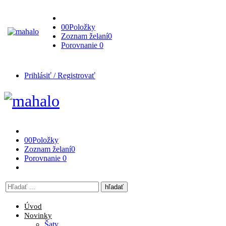
0
0
Položky
Zoznam želaní
0
Porovnanie
0
Prihlásiť / Registrovať
0
0
Položky
Zoznam želaní
0
Porovnanie
0
Vyhľadávanie
tu
Úvod
Novinky
Šaty