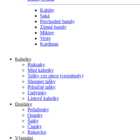
Kabáty
Saká
Prechodné bundy
Zimné bundy
Mikiny
Vesty
Kardigan
Kabelky
Ruksaky
Mini kabelky
Tašky cez plece (crossbody)
Shopper tašky
Príručné tašky
Ľadvinky
Listové kabelky
Doplnky
Peňaženky
Opasky
Šatky
Čiapky
Rukavice
Výpredaj