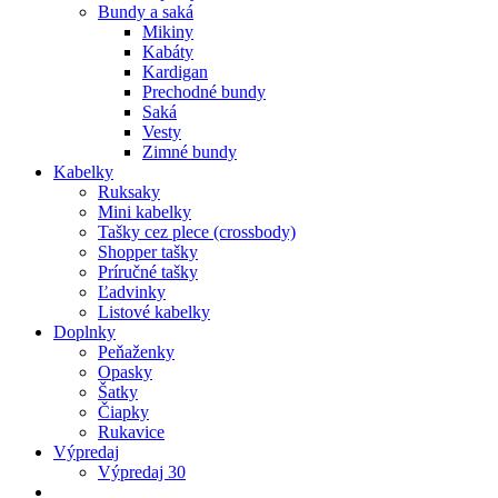
Bundy a saká
Mikiny
Kabáty
Kardigan
Prechodné bundy
Saká
Vesty
Zimné bundy
Kabelky
Ruksaky
Mini kabelky
Tašky cez plece (crossbody)
Shopper tašky
Príručné tašky
Ľadvinky
Listové kabelky
Doplnky
Peňaženky
Opasky
Šatky
Čiapky
Rukavice
Výpredaj
Výpredaj 30