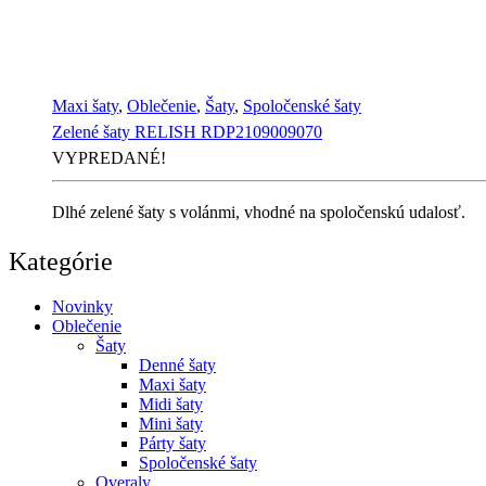
Maxi šaty
,
Oblečenie
,
Šaty
,
Spoločenské šaty
Zelené šaty RELISH RDP2109009070
VYPREDANÉ!
Dlhé zelené šaty s volánmi, vhodné na spoločenskú udalosť.
Kategórie
Novinky
Oblečenie
Šaty
Denné šaty
Maxi šaty
Midi šaty
Mini šaty
Párty šaty
Spoločenské šaty
Overaly