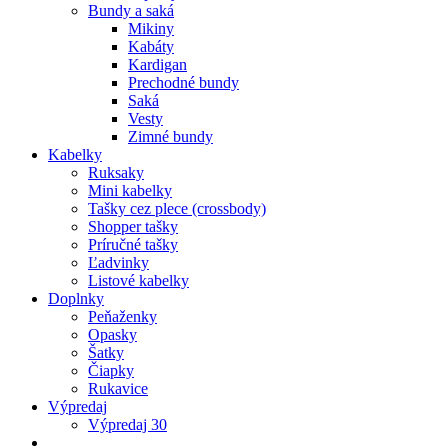
Bundy a saká
Mikiny
Kabáty
Kardigan
Prechodné bundy
Saká
Vesty
Zimné bundy
Kabelky
Ruksaky
Mini kabelky
Tašky cez plece (crossbody)
Shopper tašky
Príručné tašky
Ľadvinky
Listové kabelky
Doplnky
Peňaženky
Opasky
Šatky
Čiapky
Rukavice
Výpredaj
Výpredaj 30