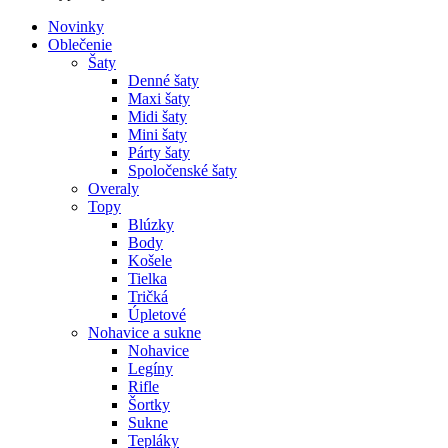
Novinky
Oblečenie
Šaty
Denné šaty
Maxi šaty
Midi šaty
Mini šaty
Párty šaty
Spoločenské šaty
Overaly
Topy
Blúzky
Body
Košele
Tielka
Tričká
Úpletové
Nohavice a sukne
Nohavice
Legíny
Rifle
Šortky
Sukne
Tepláky