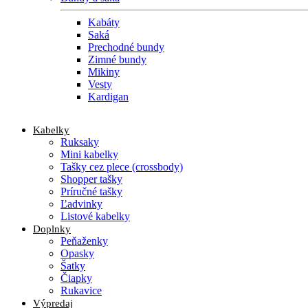
Kabáty
Saká
Prechodné bundy
Zimné bundy
Mikiny
Vesty
Kardigan
Kabelky
Ruksaky
Mini kabelky
Tašky cez plece (crossbody)
Shopper tašky
Príručné tašky
Ľadvinky
Listové kabelky
Doplnky
Peňaženky
Opasky
Šatky
Čiapky
Rukavice
Výpredaj