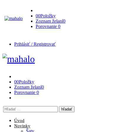
0
0
Položky
Zoznam želaní
0
Porovnanie
0
Prihlásiť / Registrovať
0
0
Položky
Zoznam želaní
0
Porovnanie
0
Vyhľadávanie
tu
Úvod
Novinky
Šaty