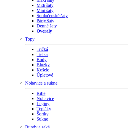
Maxi šaty
Midi šaty
Mini šaty
Spoločenské šaty
Párty šaty
Denné šaty
Overaly
Topy
Tričká
Tielka
Body
Blúzky
Košele
Úpletové
Nohavice a sukne
Rifle
Nohavice
Legíny
Tepláky
Šortky
Sukne
Bundy a saká