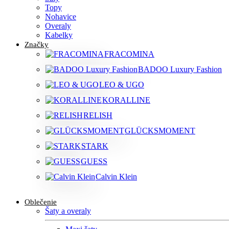
Topy
Nohavice
Overaly
Kabelky
Značky
FRACOMINA
BADOO Luxury Fashion
LEO & UGO
KORALLINE
RELISH
GLÜCKSMOMENT
STARK
GUESS
Calvin Klein
Oblečenie
Šaty a overaly