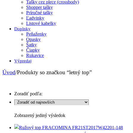
Tašky cez plece (crossbody)
Shopper tašky
Príručné tašky
Ľadvinky
Listové kabelky
Doplnky
Peňaženky
Opasky
Šatky
Čiapky
Rukavice
Výpredaj
Úvod
/
Produkty so značkou “letný top”
Zoradiť podľa:
Zobrazený jediný výsledok