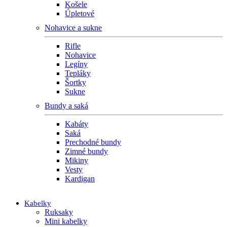
Košele
Úpletové
Nohavice a sukne
Rifle
Nohavice
Legíny
Tepláky
Šortky
Sukne
Bundy a saká
Kabáty
Saká
Prechodné bundy
Zimné bundy
Mikiny
Vesty
Kardigan
Kabelky
Ruksaky
Mini kabelky