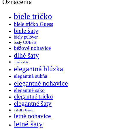
Označenia
biele tričko
biele tričko Guess
biele šaty
biely pulóver
body GUESS
béžové nohavice
dlhé šaty
dlhý kabát
elegantná blúzka
elegantná sukňa
elegantné nohavice
elegantné sako
elegantné tričko
elegantné šaty
kabelka Guess
letné nohavice
letné šaty