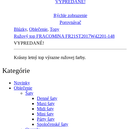
VYPREDANÉ!
Rýchle zobrazenie
Porovnávač
Blúzky
,
Oblečenie
,
Topy
Ružový top FRACOMINA FR21ST2017W42201-148
VYPREDANÉ!
Krásny letný top výrazne ružovej farby.
Kategórie
Novinky
Oblečenie
Šaty
Denné šaty
Maxi šaty
Midi šaty
Mini šaty
Párty šaty
Spoločenské šaty