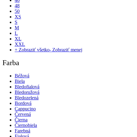
46
48
50
XS
S
M
L
XL
XXL
+ Zobraziť všetko
- Zobraziť menej
Farba
Béžová
Biela
Bledofialová
Bledoružová
Bledozelená
Bordová
Cappucino
Červená
Čierna
Čiernobiela
Farebná
Fialová