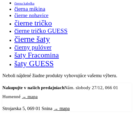
čierna kabelka
čierna mikina
čierne nohavice
čierne tričko
čierne tričko GUESS
čierne šaty
čierny pulóver
šaty Fracomina
šaty GUESS
Neboli nájdené žiadne produkty vyhovujúce vašemu výberu.
Nakupujte v našich predajniach
Nám. slobody 27/12, 066 01
Humenné
→ mapa
Strojarska 5, 069 01 Snina
→ mapa