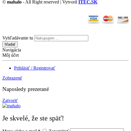
©
mahalo
- All Right reserved | Vytvoril
ITEC.SK
Vyhľadávanie tu
Navigácia
Môj účet
Prihlásiť / Registrovať
Zobrazené
Naposledy prezerané
Zatvoriť
Je skvelé, že ste späť!