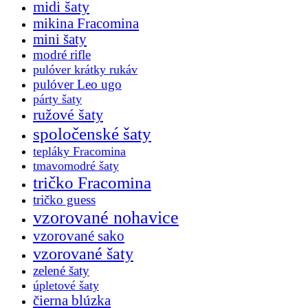
midi šaty
mikina Fracomina
mini šaty
modré rifle
pulóver krátky rukáv
pulóver Leo ugo
párty šaty
ružové šaty
spoločenské šaty
tepláky Fracomina
tmavomodré šaty
tričko Fracomina
tričko guess
vzorované nohavice
vzorované sako
vzorované šaty
zelené šaty
úpletové šaty
čierna blúzka