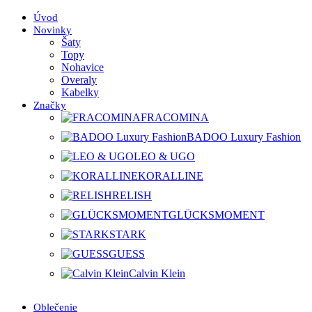
Úvod
Novinky
Šaty
Topy
Nohavice
Overaly
Kabelky
Značky
FRACOMINA
BADOO Luxury Fashion
LEO & UGO
KORALLINE
RELISH
GLÜCKSMOMENT
STARK
GUESS
Calvin Klein
Oblečenie