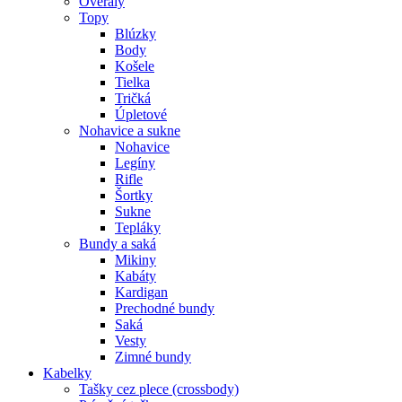
Overaly
Topy
Blúzky
Body
Košele
Tielka
Tričká
Úpletové
Nohavice a sukne
Nohavice
Legíny
Rifle
Šortky
Sukne
Tepláky
Bundy a saká
Mikiny
Kabáty
Kardigan
Prechodné bundy
Saká
Vesty
Zimné bundy
Kabelky
Tašky cez plece (crossbody)