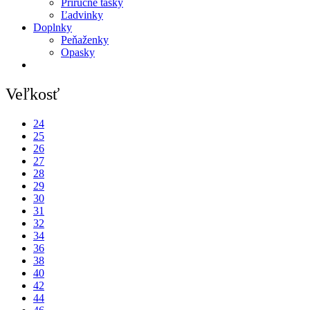
Príručné tašky
Ľadvinky
Doplnky
Peňaženky
Opasky
Veľkosť
24
25
26
27
28
29
30
31
32
34
36
38
40
42
44