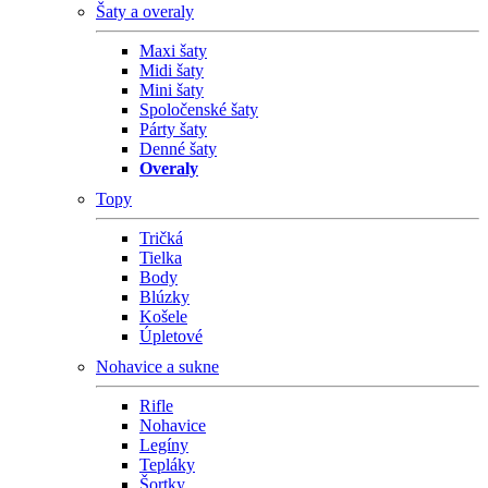
Šaty a overaly
Maxi šaty
Midi šaty
Mini šaty
Spoločenské šaty
Párty šaty
Denné šaty
Overaly
Topy
Tričká
Tielka
Body
Blúzky
Košele
Úpletové
Nohavice a sukne
Rifle
Nohavice
Legíny
Tepláky
Šortky