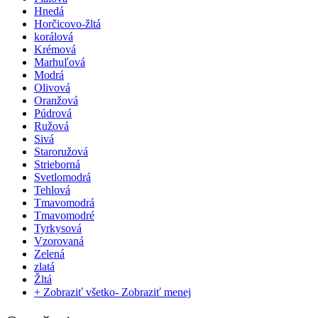
Hnedá
Horčicovo-žltá
korálová
Krémová
Marhuľová
Modrá
Olivová
Oranžová
Púdrová
Ružová
Sivá
Staroružová
Strieborná
Svetlomodrá
Tehlová
Tmavomodrá
Tmavomodré
Tyrkysová
Vzorovaná
Zelená
zlatá
Žltá
+ Zobraziť všetko
- Zobraziť menej