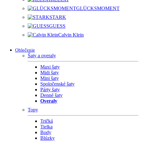
GLÜCKSMOMENT
STARK
GUESS
Calvin Klein
Oblečenie
Šaty a overaly
Maxi šaty
Midi šaty
Mini šaty
Spoločenské šaty
Párty šaty
Denné šaty
Overaly
Topy
Tričká
Tielka
Body
Blúzky