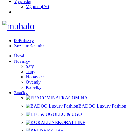
Výpredaj
Výpredaj 30
0
0
Položky
Zoznam želaní
0
Úvod
Novinky
Šaty
Topy
Nohavice
Overaly
Kabelky
Značky
FRACOMINA
BADOO Luxury Fashion
LEO & UGO
KORALLINE
RELISH