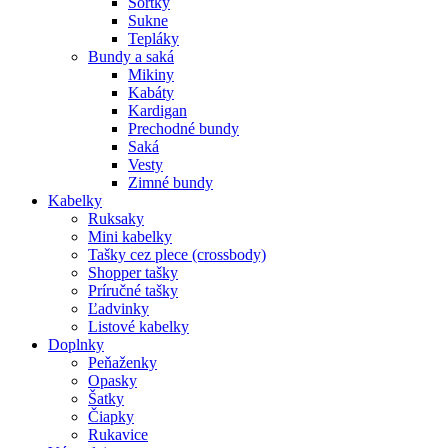
Šortky
Sukne
Tepláky
Bundy a saká
Mikiny
Kabáty
Kardigan
Prechodné bundy
Saká
Vesty
Zimné bundy
Kabelky
Ruksaky
Mini kabelky
Tašky cez plece (crossbody)
Shopper tašky
Príručné tašky
Ľadvinky
Listové kabelky
Doplnky
Peňaženky
Opasky
Šatky
Čiapky
Rukavice