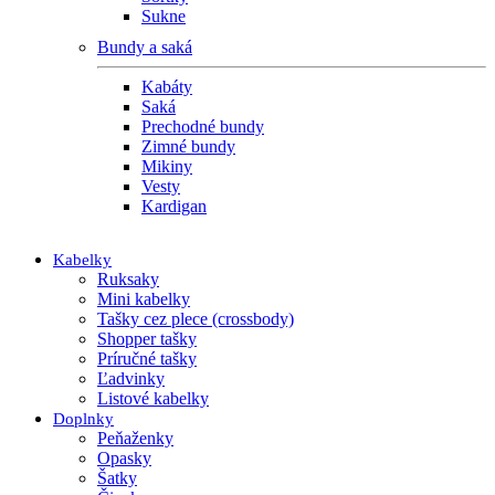
Sukne
Bundy a saká
Kabáty
Saká
Prechodné bundy
Zimné bundy
Mikiny
Vesty
Kardigan
Kabelky
Ruksaky
Mini kabelky
Tašky cez plece (crossbody)
Shopper tašky
Príručné tašky
Ľadvinky
Listové kabelky
Doplnky
Peňaženky
Opasky
Šatky