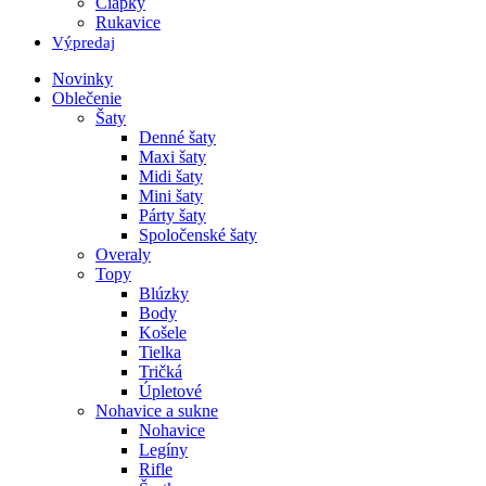
Čiapky
Rukavice
Výpredaj
Novinky
Oblečenie
Šaty
Denné šaty
Maxi šaty
Midi šaty
Mini šaty
Párty šaty
Spoločenské šaty
Overaly
Topy
Blúzky
Body
Košele
Tielka
Tričká
Úpletové
Nohavice a sukne
Nohavice
Legíny
Rifle