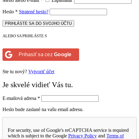
Meno alebo e-mail
*
Zapamätať
Heslo
*
Stratené heslo?
PRIHLÁSTE SA DO SVOJHO ÚČTU
ALEBO SA PRIHLÁSTE S
Prihasiť sa cez
Google
Ste tu nový?
Vytvoriť účet
Je skvelé vidieť Vás tu.
E-mailová adresa
*
Heslo bude zaslané na vašu email adresu.
For security, use of Google's reCAPTCHA service is required
which is subject to the Google
Privacy Policy
and
Terms of