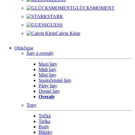
GLÜCKSMOMENT
STARK
GUESS
Calvin Klein
Oblečenie
Šaty a overaly
Maxi šaty
Midi šaty
Mini šaty
Spoločenské šaty
Párty šaty
Denné šaty
Overaly
Topy
Tričká
Tielka
Body
Blúzky