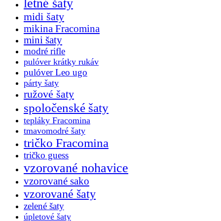
letné šaty
midi šaty
mikina Fracomina
mini šaty
modré rifle
pulóver krátky rukáv
pulóver Leo ugo
párty šaty
ružové šaty
spoločenské šaty
tepláky Fracomina
tmavomodré šaty
tričko Fracomina
tričko guess
vzorované nohavice
vzorované sako
vzorované šaty
zelené šaty
úpletové šaty