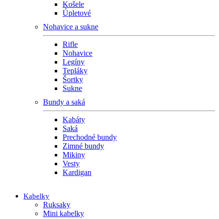
Košele
Úpletové
Nohavice a sukne
Rifle
Nohavice
Legíny
Tepláky
Šortky
Sukne
Bundy a saká
Kabáty
Saká
Prechodné bundy
Zimné bundy
Mikiny
Vesty
Kardigan
Kabelky
Ruksaky
Mini kabelky