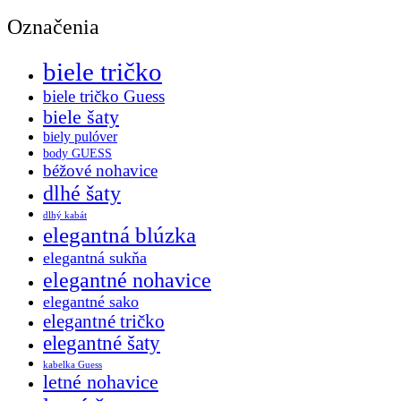
Označenia
biele tričko
biele tričko Guess
biele šaty
biely pulóver
body GUESS
béžové nohavice
dlhé šaty
dlhý kabát
elegantná blúzka
elegantná sukňa
elegantné nohavice
elegantné sako
elegantné tričko
elegantné šaty
kabelka Guess
letné nohavice