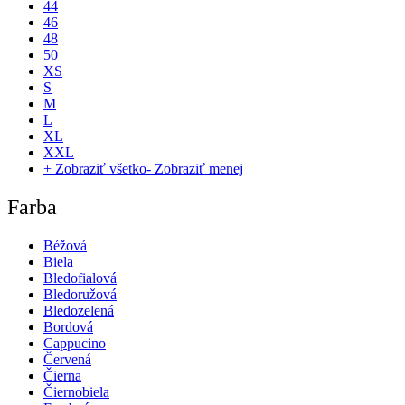
44
46
48
50
XS
S
M
L
XL
XXL
+ Zobraziť všetko
- Zobraziť menej
Farba
Béžová
Biela
Bledofialová
Bledoružová
Bledozelená
Bordová
Cappucino
Červená
Čierna
Čiernobiela