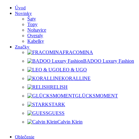
Úvod
Novinky
Šaty
Topy
Nohavice
Overaly
Kabelky
Značky
FRACOMINA
BADOO Luxury Fashion
LEO & UGO
KORALLINE
RELISH
GLÜCKSMOMENT
STARK
GUESS
Calvin Klein
Oblečenie