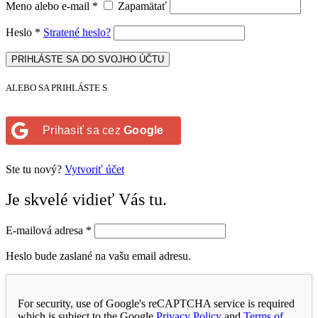
Meno alebo e-mail
*
Zapamätať
Heslo
*
Stratené heslo?
PRIHLÁSTE SA DO SVOJHO ÚČTU
ALEBO SA PRIHLÁSTE S
Prihasiť sa cez
Google
Ste tu nový?
Vytvoriť účet
Je skvelé vidieť Vás tu.
E-mailová adresa
*
Heslo bude zaslané na vašu email adresu.
For security, use of Google's reCAPTCHA service is required
which is subject to the Google
Privacy Policy
and
Terms of