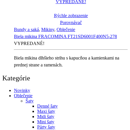
VYPREDANÉ!
Rýchle zobrazenie
Porovnávač
Bundy a saká
,
Mikiny
,
Oblečenie
Biela mikina FRACOMINA FT21SD6001F400N5-278
VYPREDANÉ!
Biela mikina dlhšieho strihu s kapucňou a kamienkami na
prednej strane a ramenách.
Kategórie
Novinky
Oblečenie
Šaty
Denné šaty
Maxi šaty
Midi šaty
Mini šaty
Párty šaty