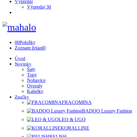
Výpredaj
Výpredaj 30
0
0
Položky
Zoznam želaní
0
Úvod
Novinky
Šaty
Topy
Nohavice
Overaly
Kabelky
Značky
FRACOMINA
BADOO Luxury Fashion
LEO & UGO
KORALLINE
RELISH