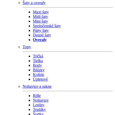
Šaty a overaly
Maxi šaty
Midi šaty
Mini šaty
Spoločenské šaty
Párty šaty
Denné šaty
Overaly
Topy
Tričká
Tielka
Body
Blúzky
Košele
Úpletové
Nohavice a sukne
Rifle
Nohavice
Legíny
Tepláky
Šortky