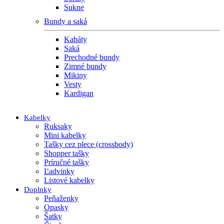
Sukne
Bundy a saká
Kabáty
Saká
Prechodné bundy
Zimné bundy
Mikiny
Vesty
Kardigan
Kabelky
Ruksaky
Mini kabelky
Tašky cez plece (crossbody)
Shopper tašky
Príručné tašky
Ľadvinky
Listové kabelky
Doplnky
Peňaženky
Opasky
Šatky