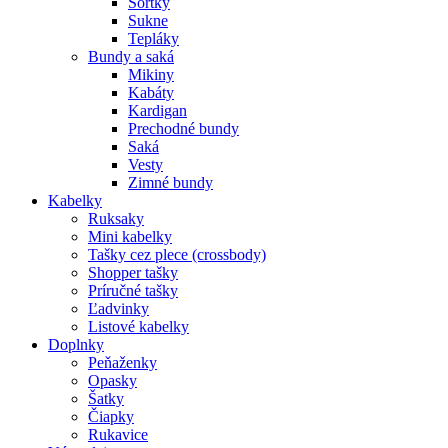
Šortky
Sukne
Tepláky
Bundy a saká
Mikiny
Kabáty
Kardigan
Prechodné bundy
Saká
Vesty
Zimné bundy
Kabelky
Ruksaky
Mini kabelky
Tašky cez plece (crossbody)
Shopper tašky
Príručné tašky
Ľadvinky
Listové kabelky
Doplnky
Peňaženky
Opasky
Šatky
Čiapky
Rukavice