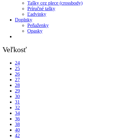
Tašky cez plece (crossbody)
Príručné tašky
Ľadvinky
Doplnky
Peňaženky
Opasky
Veľkosť
24
25
26
27
28
29
30
31
32
34
36
38
40
42