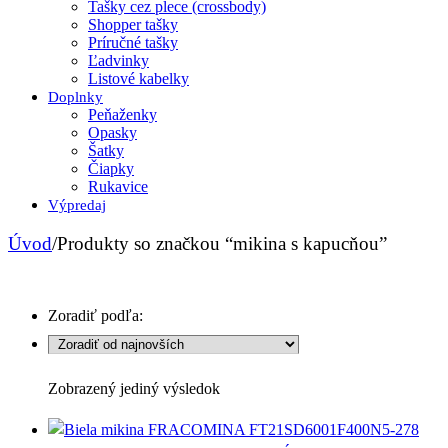
Tašky cez plece (crossbody)
Shopper tašky
Príručné tašky
Ľadvinky
Listové kabelky
Doplnky
Peňaženky
Opasky
Šatky
Čiapky
Rukavice
Výpredaj
Úvod
/
Produkty so značkou “mikina s kapucňou”
Zoradiť podľa:
Zobrazený jediný výsledok