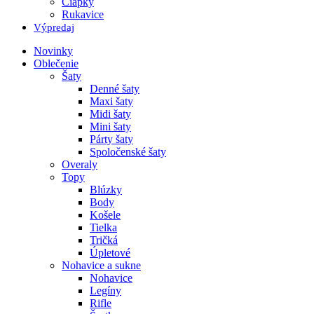
Čiapky
Rukavice
Výpredaj
Novinky
Oblečenie
Šaty
Denné šaty
Maxi šaty
Midi šaty
Mini šaty
Párty šaty
Spoločenské šaty
Overaly
Topy
Blúzky
Body
Košele
Tielka
Tričká
Úpletové
Nohavice a sukne
Nohavice
Legíny
Rifle