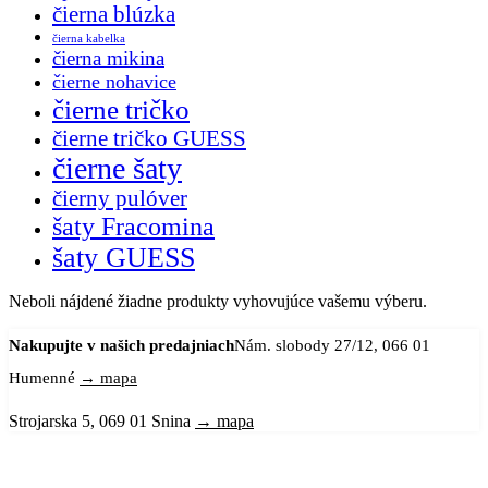
čierna blúzka
čierna kabelka
čierna mikina
čierne nohavice
čierne tričko
čierne tričko GUESS
čierne šaty
čierny pulóver
šaty Fracomina
šaty GUESS
Neboli nájdené žiadne produkty vyhovujúce vašemu výberu.
Nakupujte v našich predajniach
Nám. slobody 27/12, 066 01
Humenné
→ mapa
Strojarska 5, 069 01 Snina
→ mapa