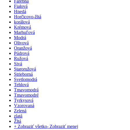
Farebná
Fialová
Hnedá
Horčicovo-žltá
korálová
Krémová
Marhuľová
Modrá
Olivová
Oranžová
Púdrová
Ružová
Sivá
Staroružová
Strieborná
Svetlomodrá
Tehlová
Tmavomodrá
Tmavomodré
Tyrkysová
Vzorovaná
Zelená
zlatá
Žltá
+ Zobraziť všetko
- Zobraziť menej