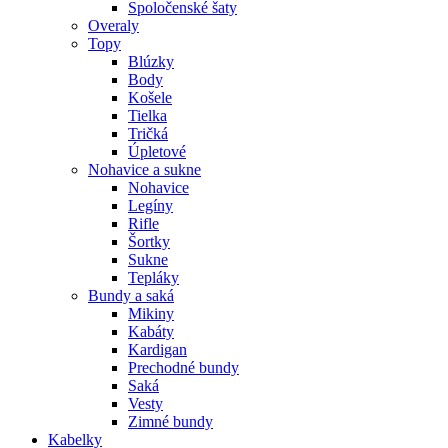
Spoločenské šaty
Overaly
Topy
Blúzky
Body
Košele
Tielka
Tričká
Úpletové
Nohavice a sukne
Nohavice
Legíny
Rifle
Šortky
Sukne
Tepláky
Bundy a saká
Mikiny
Kabáty
Kardigan
Prechodné bundy
Saká
Vesty
Zimné bundy
Kabelky