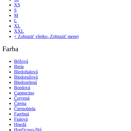
XS
S
M
L
XL
XXL
+ Zobraziť všetko
- Zobraziť menej
Farba
Béžová
Biela
Bledofialová
Bledoružová
Bledozelená
Bordová
Cappucino
Červená
Čierna
Čiernobiela
Farebná
Fialová
Hnedá
Horčicovo-žltá