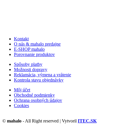
Kontakt
O nás & mahalo predajne
E-SHOP mahalo
Porovnanie produktov
Spôsoby platby
Možnosti dopravy
Reklamácia, výmena a vrátenie
Kontrola stavu objednávky
Môj účet
Obchodné podmienky
Ochrana osobných údajov
Cookies
©
mahalo
- All Right reserved | Vytvoril
ITEC.SK