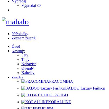
Výpredaj
Výpredaj 30
0
0
Položky
Zoznam želaní
0
Úvod
Novinky
Šaty
Topy
Nohavice
Overaly
Kabelky
Značky
FRACOMINA
BADOO Luxury Fashion
LEO & UGO
KORALLINE
RELISH