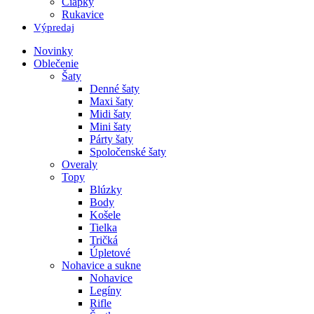
Čiapky
Rukavice
Výpredaj
Novinky
Oblečenie
Šaty
Denné šaty
Maxi šaty
Midi šaty
Mini šaty
Párty šaty
Spoločenské šaty
Overaly
Topy
Blúzky
Body
Košele
Tielka
Tričká
Úpletové
Nohavice a sukne
Nohavice
Legíny
Rifle