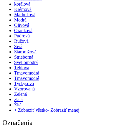
korálová
Krémová
Marhuľová
Modrá
Olivová
Oranžová
Púdrová
Ružová
Sivá
Staroružová
Strieborná
Svetlomodrá
Tehlová
Tmavomodrá
Tmavomodré
Tyrkysová
Vzorovaná
Zelená
zlatá
Žltá
+ Zobraziť všetko
- Zobraziť menej
Označenia