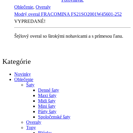
Oblečenie
,
Overaly
Modrý overal FRACOMINA FS21SO2001W45601-252
VYPREDANÉ!
Štýlový overal so širokými nohavicami a s prímesou ľanu.
Kategórie
Novinky
Oblečenie
Šaty
Denné šaty
Maxi šaty
Midi šaty
Mini šaty
Párty šaty
Spoločenské šaty
Overaly
Topy
Blúzky