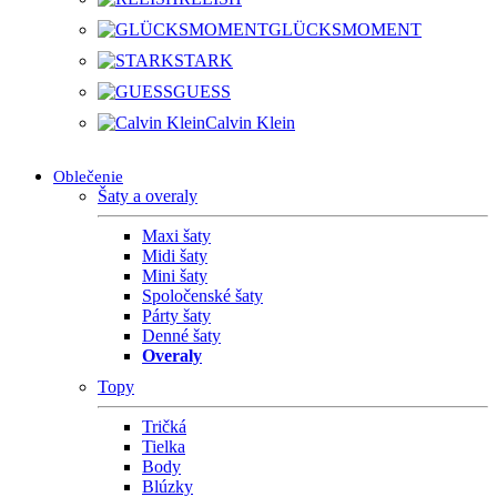
GLÜCKSMOMENT
STARK
GUESS
Calvin Klein
Oblečenie
Šaty a overaly
Maxi šaty
Midi šaty
Mini šaty
Spoločenské šaty
Párty šaty
Denné šaty
Overaly
Topy
Tričká
Tielka
Body
Blúzky