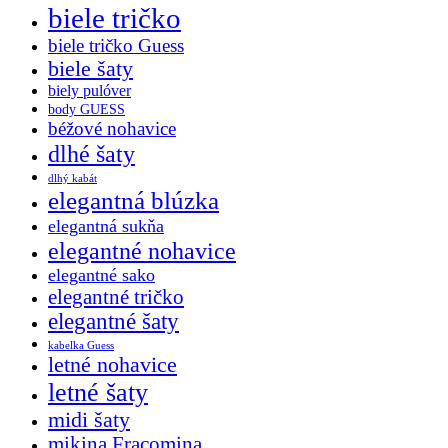
biele tričko
biele tričko Guess
biele šaty
biely pulóver
body GUESS
béžové nohavice
dlhé šaty
dlhý kabát
elegantná blúzka
elegantná sukňa
elegantné nohavice
elegantné sako
elegantné tričko
elegantné šaty
kabelka Guess
letné nohavice
letné šaty
midi šaty
mikina Fracomina