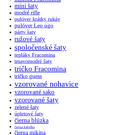
mini šaty
modré rifle
pulóver krátky rukáv
pulóver Leo ugo
párty šaty
ružové šaty
spoločenské šaty
tepláky Fracomina
tmavomodré šaty
tričko Fracomina
tričko guess
vzorované nohavice
vzorované sako
vzorované šaty
zelené šaty
úpletové šaty
čierna blúzka
čierna kabelka
čierna mikina