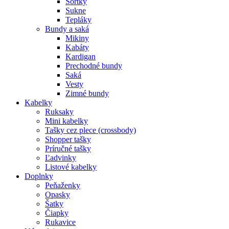
Šortky
Sukne
Tepláky
Bundy a saká
Mikiny
Kabáty
Kardigan
Prechodné bundy
Saká
Vesty
Zimné bundy
Kabelky
Ruksaky
Mini kabelky
Tašky cez plece (crossbody)
Shopper tašky
Príručné tašky
Ľadvinky
Listové kabelky
Doplnky
Peňaženky
Opasky
Šatky
Čiapky
Rukavice