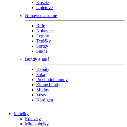
Košele
Úpletové
Nohavice a sukne
Rifle
Nohavice
Legíny
Tepláky
Šortky
Sukne
Bundy a saká
Kabáty
Saká
Prechodné bundy
Zimné bundy
Mikiny
Vesty
Kardigan
Kabelky
Ruksaky
Mini kabelky