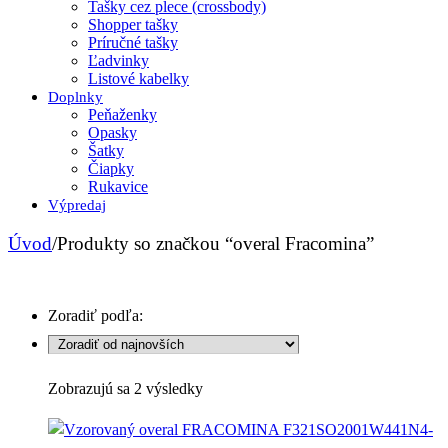
Tašky cez plece (crossbody)
Shopper tašky
Príručné tašky
Ľadvinky
Listové kabelky
Doplnky
Peňaženky
Opasky
Šatky
Čiapky
Rukavice
Výpredaj
Úvod
/
Produkty so značkou “overal Fracomina”
Zoradiť podľa:
Sorted
Zobrazujú sa 2 výsledky
by
latest