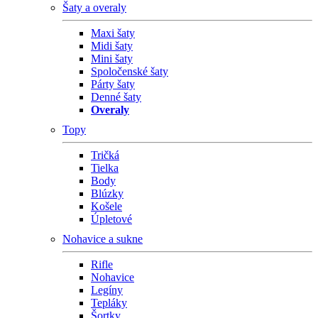
Šaty a overaly
Maxi šaty
Midi šaty
Mini šaty
Spoločenské šaty
Párty šaty
Denné šaty
Overaly
Topy
Tričká
Tielka
Body
Blúzky
Košele
Úpletové
Nohavice a sukne
Rifle
Nohavice
Legíny
Tepláky
Šortky