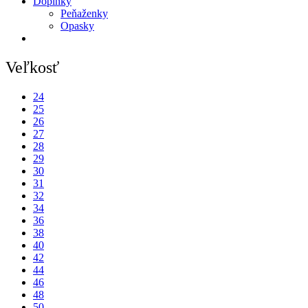
Doplnky
Peňaženky
Opasky
Veľkosť
24
25
26
27
28
29
30
31
32
34
36
38
40
42
44
46
48
50