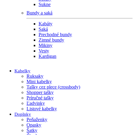
Sukne
Bundy a saká
Kabáty
Saká
Prechodné bundy
Zimné bundy
Mikiny
Vesty
Kardigan
Kabelky
Ruksaky
Mini kabelky
Tašky cez plece (crossbody)
Shopper tašky
Príručné tašky
Ľadvinky
Listové kabelky
Doplnky
Peňaženky
Opasky
Šatky