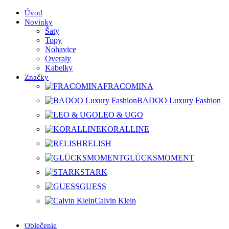
Úvod
Novinky
Šaty
Topy
Nohavice
Overaly
Kabelky
Značky
FRACOMINA
BADOO Luxury Fashion
LEO & UGO
KORALLINE
RELISH
GLÜCKSMOMENT
STARK
GUESS
Calvin Klein
Oblečenie