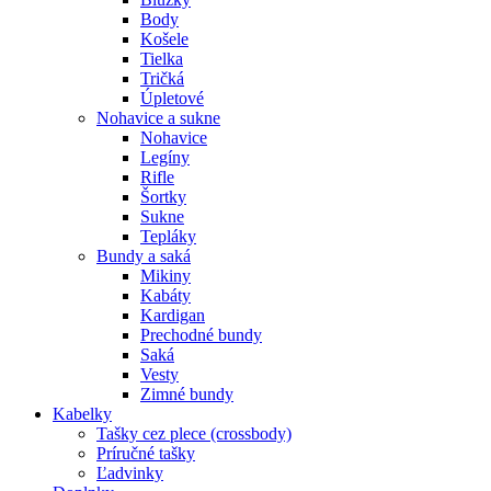
Body
Košele
Tielka
Tričká
Úpletové
Nohavice a sukne
Nohavice
Legíny
Rifle
Šortky
Sukne
Tepláky
Bundy a saká
Mikiny
Kabáty
Kardigan
Prechodné bundy
Saká
Vesty
Zimné bundy
Kabelky
Tašky cez plece (crossbody)
Príručné tašky
Ľadvinky