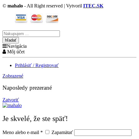
©
mahalo
- All Right reserved | Vytvoril
ITEC.SK
Vyhľadávanie
tu
Navigácia
Môj účet
Prihlásiť / Registrovať
Zobrazené
Naposledy prezerané
Zatvoriť
Je skvelé, že ste späť!
Meno alebo e-mail
*
Zapamätať