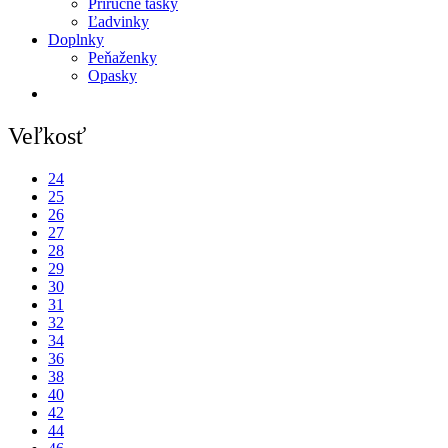
Príručné tašky
Ľadvinky
Doplnky
Peňaženky
Opasky
Veľkosť
24
25
26
27
28
29
30
31
32
34
36
38
40
42
44