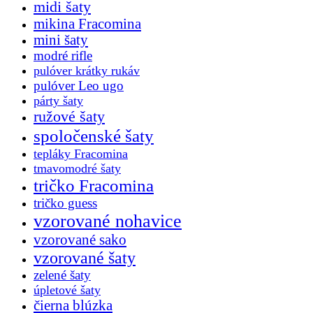
midi šaty
mikina Fracomina
mini šaty
modré rifle
pulóver krátky rukáv
pulóver Leo ugo
párty šaty
ružové šaty
spoločenské šaty
tepláky Fracomina
tmavomodré šaty
tričko Fracomina
tričko guess
vzorované nohavice
vzorované sako
vzorované šaty
zelené šaty
úpletové šaty
čierna blúzka