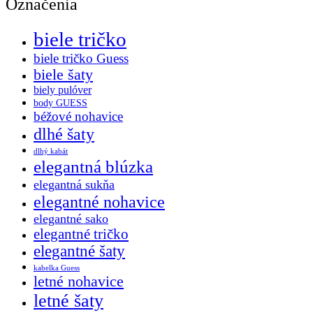
Označenia
biele tričko
biele tričko Guess
biele šaty
biely pulóver
body GUESS
béžové nohavice
dlhé šaty
dlhý kabát
elegantná blúzka
elegantná sukňa
elegantné nohavice
elegantné sako
elegantné tričko
elegantné šaty
kabelka Guess
letné nohavice
letné šaty