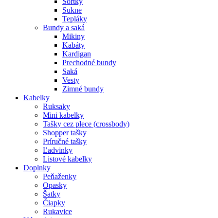
Šortky
Sukne
Tepláky
Bundy a saká
Mikiny
Kabáty
Kardigan
Prechodné bundy
Saká
Vesty
Zimné bundy
Kabelky
Ruksaky
Mini kabelky
Tašky cez plece (crossbody)
Shopper tašky
Príručné tašky
Ľadvinky
Listové kabelky
Doplnky
Peňaženky
Opasky
Šatky
Čiapky
Rukavice