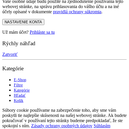
Vaše osobné údaje budú použité na zjednodušenie používania tejto
webovej stránke, na správu prihlasovania do vášho účtu a na iné
účely opísané v dokumente
pravidlá ochrany súkromia
.
NASTAVENIE KONTA
Už mám účet?
Prihláste sa tu
Rýchly náhľad
Zatvoriť
Kategórie
E-Shop
Filtre
Kategórie
Hľadať
Košík
Súbory cookie používame na zabezpečenie toho, aby sme vám
poskytli tie najlepšie skúsenosti na našej webovej stránke. Ak budete
pokračovať v používaní tejto stránky budeme predpokladať, že ste
spokojní s ním.
Zásady ochrany osobných údajov
Súhlasím