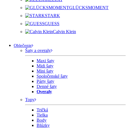
GLÜCKSMOMENT
STARK
GUESS
Calvin Klein
Oblečenie
Šaty a overaly
Maxi šaty
Midi šaty
Mini šaty
Spoločenské šaty
Párty šaty
Denné šaty
Overaly
Topy
Tričká
Tielka
Body
Blúzky