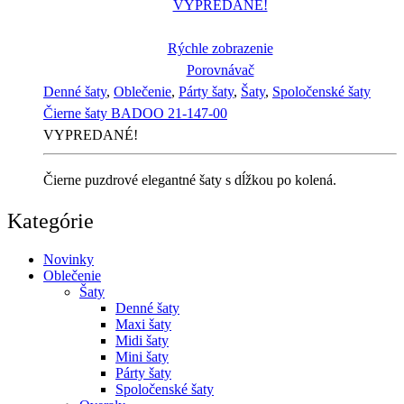
VYPREDANÉ!
Rýchle zobrazenie
Porovnávač
Denné šaty
,
Oblečenie
,
Párty šaty
,
Šaty
,
Spoločenské šaty
Čierne šaty BADOO 21-147-00
VYPREDANÉ!
Čierne puzdrové elegantné šaty s dĺžkou po kolená.
Kategórie
Novinky
Oblečenie
Šaty
Denné šaty
Maxi šaty
Midi šaty
Mini šaty
Párty šaty
Spoločenské šaty