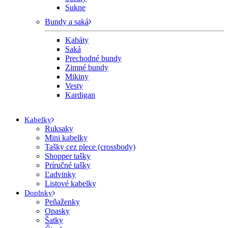
Sukne
Bundy a saká
Kabáty
Saká
Prechodné bundy
Zimné bundy
Mikiny
Vesty
Kardigan
Kabelky
Ruksaky
Mini kabelky
Tašky cez plece (crossbody)
Shopper tašky
Príručné tašky
Ľadvinky
Listové kabelky
Doplnky
Peňaženky
Opasky
Šatky