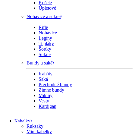
Košele
Úpletové
Nohavice a sukne
Rifle
Nohavice
Legíny
Tepláky
Šortky
Sukne
Bundy a saká
Kabáty
Saká
Prechodné bundy
Zimné bundy
Mikiny
Vesty
Kardigan
Kabelky
Ruksaky
Mini kabelky