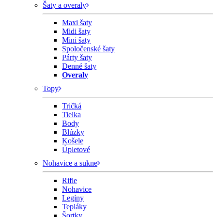
Šaty a overaly
Maxi šaty
Midi šaty
Mini šaty
Spoločenské šaty
Párty šaty
Denné šaty
Overaly
Topy
Tričká
Tielka
Body
Blúzky
Košele
Úpletové
Nohavice a sukne
Rifle
Nohavice
Legíny
Tepláky
Šortky