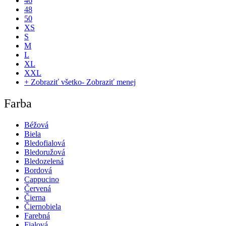
46
48
50
XS
S
M
L
XL
XXL
+ Zobraziť všetko
- Zobraziť menej
Farba
Béžová
Biela
Bledofialová
Bledoružová
Bledozelená
Bordová
Cappucino
Červená
Čierna
Čiernobiela
Farebná
Fialová