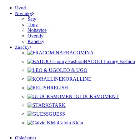
Úvod
Novinky
Šaty
Topy
Nohavice
Overaly
Kabelky
Značky
FRACOMINA
BADOO Luxury Fashion
LEO & UGO
KORALLINE
RELISH
GLÜCKSMOMENT
STARK
GUESS
Calvin Klein
Oblečenie