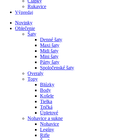
Čiapky
Rukavice
Výpredaj
Novinky
Oblečenie
Šaty
Denné šaty
Maxi šaty
Midi šaty
Mini šaty
Párty šaty
Spoločenské šaty
Overaly
Topy
Blúzky
Body
Košele
Tielka
Tričká
Úpletové
Nohavice a sukne
Nohavice
Legíny
Rifle