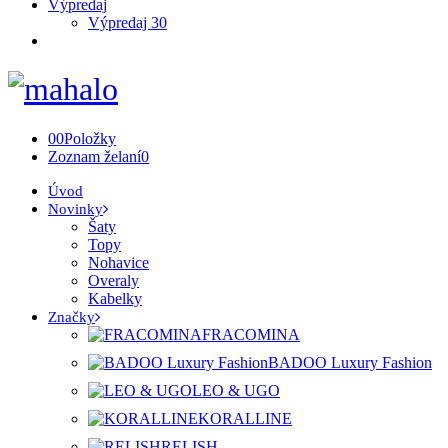
Výpredaj
Výpredaj 30
0
0
Položky
Zoznam želaní
0
Úvod
Novinky
Šaty
Topy
Nohavice
Overaly
Kabelky
Značky
FRACOMINA
BADOO Luxury Fashion
LEO & UGO
KORALLINE
RELISH