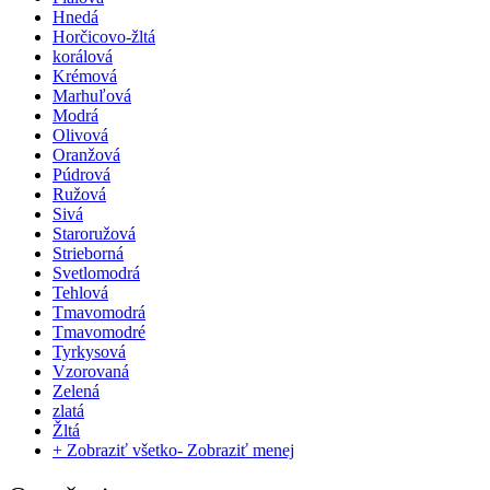
Hnedá
Horčicovo-žltá
korálová
Krémová
Marhuľová
Modrá
Olivová
Oranžová
Púdrová
Ružová
Sivá
Staroružová
Strieborná
Svetlomodrá
Tehlová
Tmavomodrá
Tmavomodré
Tyrkysová
Vzorovaná
Zelená
zlatá
Žltá
+ Zobraziť všetko
- Zobraziť menej