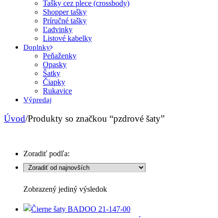
Tašky cez plece (crossbody)
Shopper tašky
Príručné tašky
Ľadvinky
Listové kabelky
Doplnky
Peňaženky
Opasky
Šatky
Čiapky
Rukavice
Výpredaj
Úvod
/
Produkty so značkou “pzdrové šaty”
Zoradiť podľa:
Zobrazený jediný výsledok