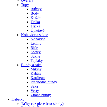
Overaly
Topy
Blúzky
Body
Košele
Tielka
Tričká
Úpletové
Nohavice a sukne
Nohavice
Legíny
Rifle
Šortky
Sukne
Tepláky
Bundy a saká
Mikiny
Kabáty
Kardigan
Prechodné bundy
Saká
Vesty
Zimné bundy
Kabelky
Tašky cez plece (crossbody)