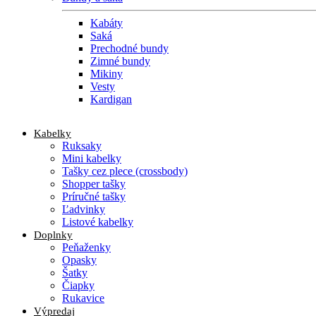
Kabáty
Saká
Prechodné bundy
Zimné bundy
Mikiny
Vesty
Kardigan
Kabelky
Ruksaky
Mini kabelky
Tašky cez plece (crossbody)
Shopper tašky
Príručné tašky
Ľadvinky
Listové kabelky
Doplnky
Peňaženky
Opasky
Šatky
Čiapky
Rukavice
Výpredaj