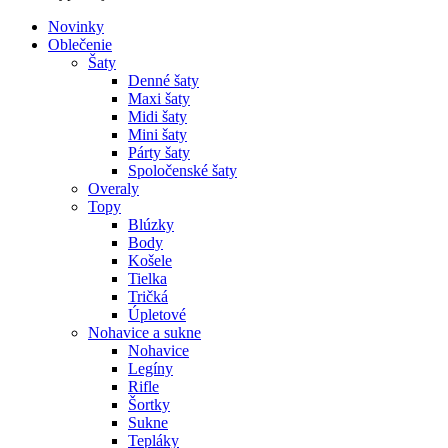
Novinky
Oblečenie
Šaty
Denné šaty
Maxi šaty
Midi šaty
Mini šaty
Párty šaty
Spoločenské šaty
Overaly
Topy
Blúzky
Body
Košele
Tielka
Tričká
Úpletové
Nohavice a sukne
Nohavice
Legíny
Rifle
Šortky
Sukne
Tepláky