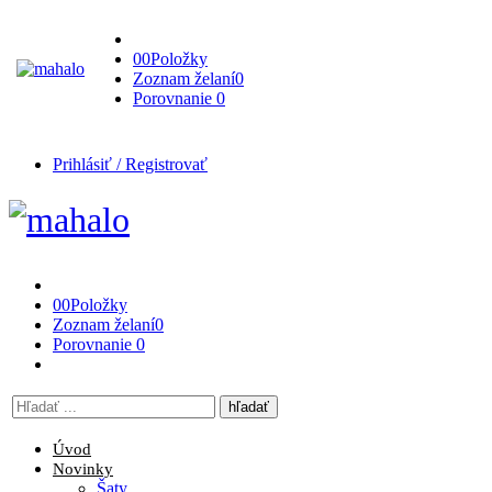
0
0
Položky
Zoznam želaní
0
Porovnanie
0
Prihlásiť / Registrovať
0
0
Položky
Zoznam želaní
0
Porovnanie
0
Vyhľadávanie
tu
Úvod
Novinky
Šaty