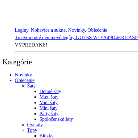
Legíny
,
Nohavice a sukne
,
Novinky
,
Oblečenie
Tmavomodré denimové legíny GUESS W1YA49D4ER1-ASP
VYPREDANÉ!
Kategórie
Novinky
Oblečenie
Šaty
Denné šaty
Maxi šaty
Midi šaty
Mini šaty
Párty šaty
Spoločenské šaty
Overaly
Topy
Blúzky