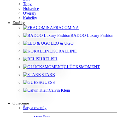
Topy
Nohavice
Overaly
Kabelky
Značky
FRACOMINA
BADOO Luxury Fashion
LEO & UGO
KORALLINE
RELISH
GLÜCKSMOMENT
STARK
GUESS
Calvin Klein
Oblečenie
Šaty a overaly