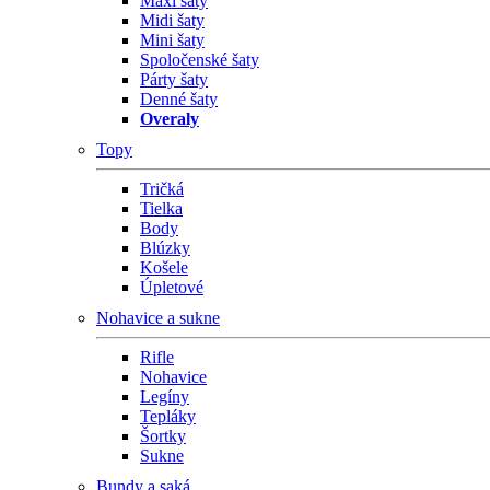
Maxi šaty
Midi šaty
Mini šaty
Spoločenské šaty
Párty šaty
Denné šaty
Overaly
Topy
Tričká
Tielka
Body
Blúzky
Košele
Úpletové
Nohavice a sukne
Rifle
Nohavice
Legíny
Tepláky
Šortky
Sukne
Bundy a saká