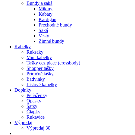
Bundy a saká
Mikiny
Kabáty
Kardigan
Prechodné bundy
Saká
Vesty
Zimné bundy
Kabelky
Ruksaky
Mini kabelky
Tašky cez plece (crossbody)
Shopper tašky
Príručné tašky
Ľadvinky
Listové kabelky
Doplnky
Peňaženky
Opasky
Šatky
Čiapky
Rukavice
Výpredaj
Výpredaj 30