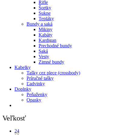
Rifle
Šortky
Sukne
Tepláky
Bundy a saká
Mikiny
Kabáty
Kardigan
Prechodné bundy
Saká
Vesty
Zimné bundy
Kabelky
Tašky cez plece (crossbody)
Príručné tašky
Ľadvinky
Doplnky
Peňaženky
Opasky
Veľkosť
24