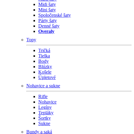
Midi šaty
Mini šaty
Spoločenské šaty
Párty šaty
Denné šaty
Overaly
Topy
Tričká
Tielka
Body
Blúzky
Košele
Úpletové
Nohavice a sukne
Rifle
Nohavice
Legíny
Tepláky
Šortky
Sukne
Bundy a saká