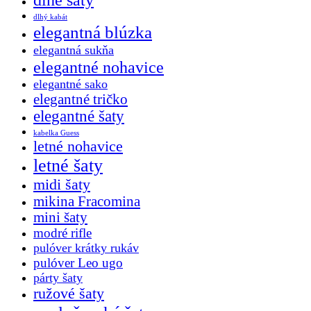
dlhý kabát
elegantná blúzka
elegantná sukňa
elegantné nohavice
elegantné sako
elegantné tričko
elegantné šaty
kabelka Guess
letné nohavice
letné šaty
midi šaty
mikina Fracomina
mini šaty
modré rifle
pulóver krátky rukáv
pulóver Leo ugo
párty šaty
ružové šaty