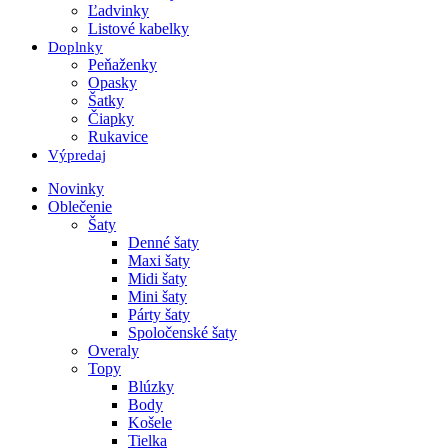
Ľadvinky
Listové kabelky
Doplnky
Peňaženky
Opasky
Šatky
Čiapky
Rukavice
Výpredaj
Novinky
Oblečenie
Šaty
Denné šaty
Maxi šaty
Midi šaty
Mini šaty
Párty šaty
Spoločenské šaty
Overaly
Topy
Blúzky
Body
Košele
Tielka