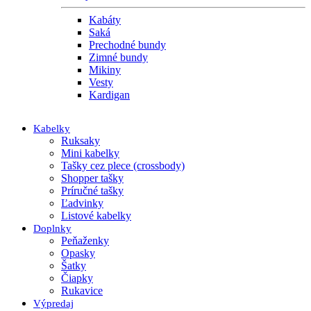
Kabáty
Saká
Prechodné bundy
Zimné bundy
Mikiny
Vesty
Kardigan
Kabelky
Ruksaky
Mini kabelky
Tašky cez plece (crossbody)
Shopper tašky
Príručné tašky
Ľadvinky
Listové kabelky
Doplnky
Peňaženky
Opasky
Šatky
Čiapky
Rukavice
Výpredaj