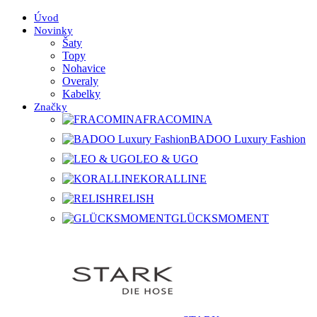
Úvod
Novinky
Šaty
Topy
Nohavice
Overaly
Kabelky
Značky
FRACOMINA
BADOO Luxury Fashion
LEO & UGO
KORALLINE
RELISH
GLÜCKSMOMENT