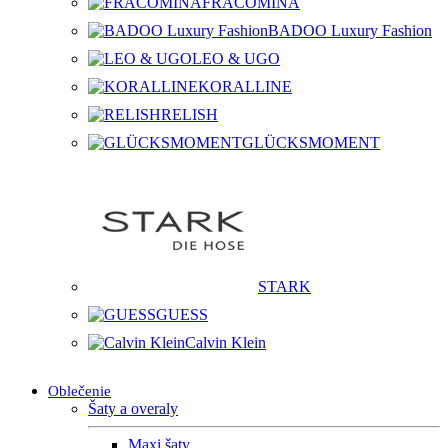
FRACOMINA
BADOO Luxury Fashion
LEO & UGO
KORALLINE
RELISH
GLÜCKSMOMENT
STARK
GUESS
Calvin Klein
Oblečenie
Šaty a overaly
Maxi šaty