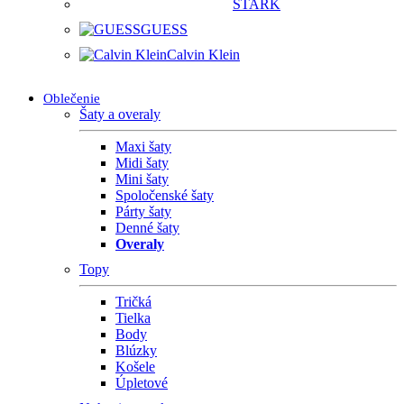
STARK
GUESS
Calvin Klein
Oblečenie
Šaty a overaly
Maxi šaty
Midi šaty
Mini šaty
Spoločenské šaty
Párty šaty
Denné šaty
Overaly
Topy
Tričká
Tielka
Body
Blúzky
Košele
Úpletové