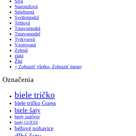
Sivá
Staroružová
Strieborná
Svetlomodrá
Tehlová
Tmavomodrá
Tmavomodré
Tyrkysová
Vzorovaná
Zelená
zlatá
Žltá
+ Zobraziť všetko
- Zobraziť menej
Označenia
biele tričko
biele tričko Guess
biele šaty
biely pulóver
body GUESS
béžové nohavice
dlhé šaty