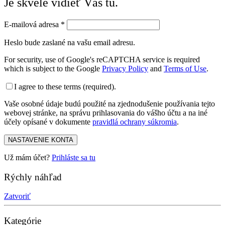
Je skvelé vidieť Vás tu.
E-mailová adresa
*
Heslo bude zaslané na vašu email adresu.
For security, use of Google's reCAPTCHA service is required
which is subject to the Google
Privacy Policy
and
Terms of Use
.
I agree to these terms (required).
Vaše osobné údaje budú použité na zjednodušenie používania tejto
webovej stránke, na správu prihlasovania do vášho účtu a na iné
účely opísané v dokumente
pravidlá ochrany súkromia
.
NASTAVENIE KONTA
Už mám účet?
Prihláste sa tu
Rýchly náhľad
Zatvoriť
Kategórie