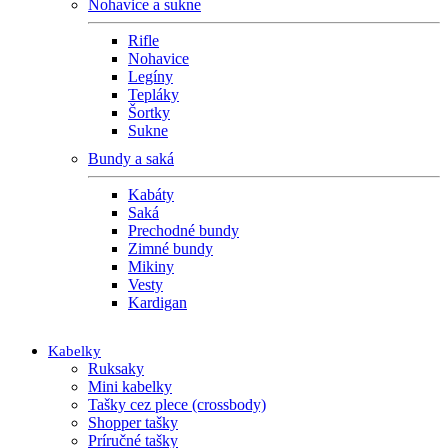
Nohavice a sukne
Rifle
Nohavice
Legíny
Tepláky
Šortky
Sukne
Bundy a saká
Kabáty
Saká
Prechodné bundy
Zimné bundy
Mikiny
Vesty
Kardigan
Kabelky
Ruksaky
Mini kabelky
Tašky cez plece (crossbody)
Shopper tašky
Príručné tašky