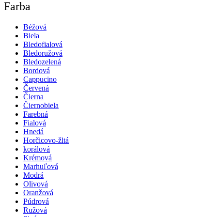
Farba
Béžová
Biela
Bledofialová
Bledoružová
Bledozelená
Bordová
Cappucino
Červená
Čierna
Čiernobiela
Farebná
Fialová
Hnedá
Horčicovo-žltá
korálová
Krémová
Marhuľová
Modrá
Olivová
Oranžová
Púdrová
Ružová