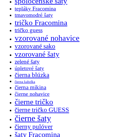
spoločenské šaty
tepláky Fracomina
tmavomodré šaty
tričko Fracomina
tričko guess
vzorované nohavice
vzorované sako
vzorované šaty
zelené šaty
úpletové šaty
čierna blúzka
čierna kabelka
čierna mikina
čierne nohavice
čierne tričko
čierne tričko GUESS
čierne šaty
čierny pulóver
šaty Fracomina