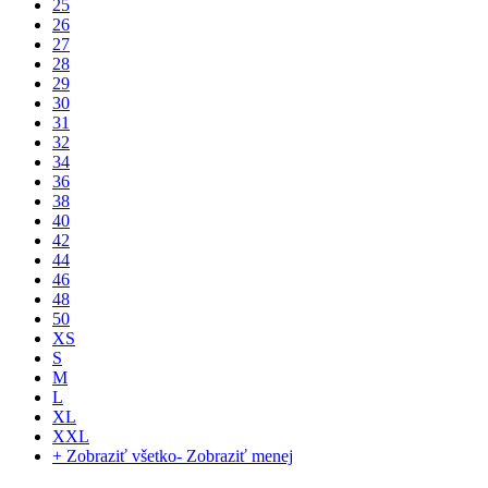
25
26
27
28
29
30
31
32
34
36
38
40
42
44
46
48
50
XS
S
M
L
XL
XXL
+ Zobraziť všetko
- Zobraziť menej