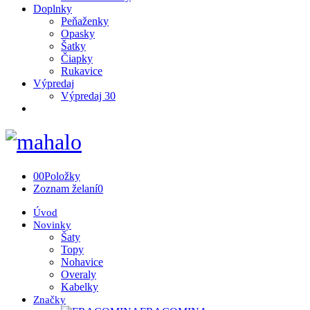
Doplnky
Peňaženky
Opasky
Šatky
Čiapky
Rukavice
Výpredaj
Výpredaj 30
0
0
Položky
Zoznam želaní
0
Úvod
Novinky
Šaty
Topy
Nohavice
Overaly
Kabelky
Značky