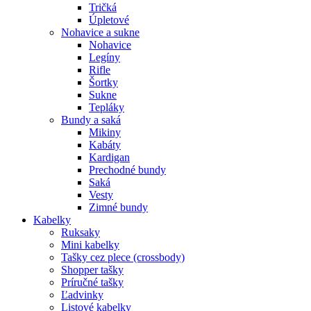
Tričká
Úpletové
Nohavice a sukne
Nohavice
Legíny
Rifle
Šortky
Sukne
Tepláky
Bundy a saká
Mikiny
Kabáty
Kardigan
Prechodné bundy
Saká
Vesty
Zimné bundy
Kabelky
Ruksaky
Mini kabelky
Tašky cez plece (crossbody)
Shopper tašky
Príručné tašky
Ľadvinky
Listové kabelky