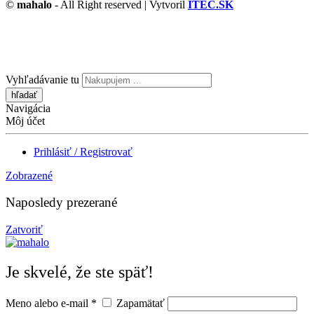
©
mahalo
- All Right reserved | Vytvoril
ITEC.SK
Vyhľadávanie tu
Navigácia
Môj účet
Prihlásiť / Registrovať
Zobrazené
Naposledy prezerané
Zatvoriť
Je skvelé, že ste späť!
Meno alebo e-mail
*
Zapamätať