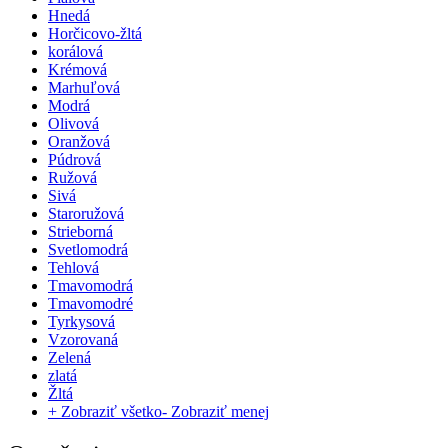
Hnedá
Horčicovo-žltá
korálová
Krémová
Marhuľová
Modrá
Olivová
Oranžová
Púdrová
Ružová
Sivá
Staroružová
Strieborná
Svetlomodrá
Tehlová
Tmavomodrá
Tmavomodré
Tyrkysová
Vzorovaná
Zelená
zlatá
Žltá
+ Zobraziť všetko
- Zobraziť menej