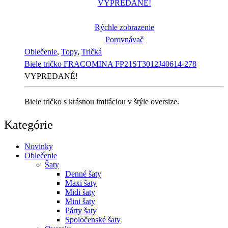
VYPREDANÉ!
Rýchle zobrazenie
Porovnávač
Oblečenie
,
Topy
,
Tričká
Biele tričko FRACOMINA FP21ST3012J40614-278
VYPREDANÉ!
Biele tričko s krásnou imitáciou v štýle oversize.
Kategórie
Novinky
Oblečenie
Šaty
Denné šaty
Maxi šaty
Midi šaty
Mini šaty
Párty šaty
Spoločenské šaty