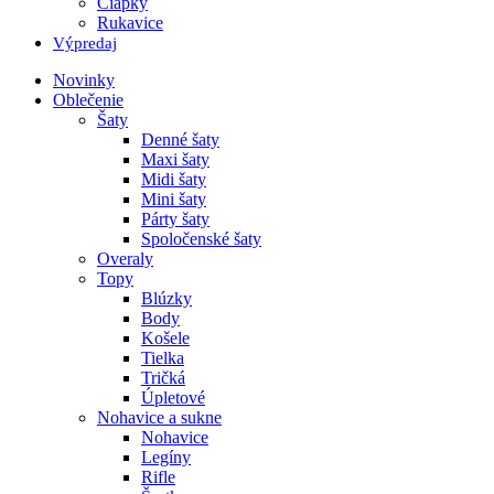
Čiapky
Rukavice
Výpredaj
Novinky
Oblečenie
Šaty
Denné šaty
Maxi šaty
Midi šaty
Mini šaty
Párty šaty
Spoločenské šaty
Overaly
Topy
Blúzky
Body
Košele
Tielka
Tričká
Úpletové
Nohavice a sukne
Nohavice
Legíny
Rifle