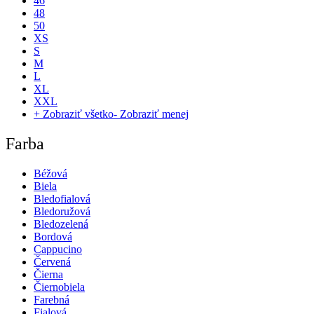
46
48
50
XS
S
M
L
XL
XXL
+ Zobraziť všetko
- Zobraziť menej
Farba
Béžová
Biela
Bledofialová
Bledoružová
Bledozelená
Bordová
Cappucino
Červená
Čierna
Čiernobiela
Farebná
Fialová