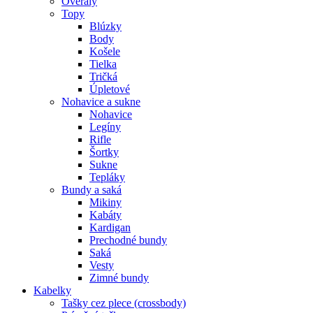
Overaly
Topy
Blúzky
Body
Košele
Tielka
Tričká
Úpletové
Nohavice a sukne
Nohavice
Legíny
Rifle
Šortky
Sukne
Tepláky
Bundy a saká
Mikiny
Kabáty
Kardigan
Prechodné bundy
Saká
Vesty
Zimné bundy
Kabelky
Tašky cez plece (crossbody)