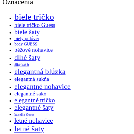
Označenia
biele tričko
biele tričko Guess
biele šaty
biely pulóver
body GUESS
béžové nohavice
dlhé šaty
dlhý kabát
elegantná blúzka
elegantná sukňa
elegantné nohavice
elegantné sako
elegantné tričko
elegantné šaty
kabelka Guess
letné nohavice
letné šaty