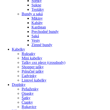
Šortky
Sukne
Tepláky
Bundy a saká
Mikiny
Kabáty
Kardigan
Prechodné bundy
Saká
Vesty
Zimné bundy
Kabelky
Ruksaky
Mini kabelky
Tašky cez plece (crossbody)
Shopper tašky
Príručné tašky
Ľadvinky
Listové kabelky
Doplnky
Peňaženky
Opasky
Šatky
Čiapky
Rukavice