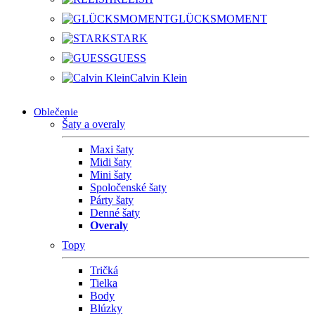
GLÜCKSMOMENT
STARK
GUESS
Calvin Klein
Oblečenie
Šaty a overaly
Maxi šaty
Midi šaty
Mini šaty
Spoločenské šaty
Párty šaty
Denné šaty
Overaly
Topy
Tričká
Tielka
Body
Blúzky