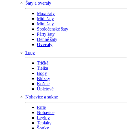
Šaty a overaly
Maxi šaty
Midi šaty
Mini šaty
Spoločenské šaty
Párty šaty
Denné šaty
Overaly
Topy
Tričká
Tielka
Body
Blúzky
Košele
Úpletové
Nohavice a sukne
Rifle
Nohavice
Legíny
Tepláky
Šortky