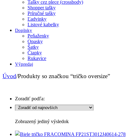
Tašky cez plece (crossbody)
Shopper tašky
Príručné tašky
Ľadvinky
Listové kabelky
Doplnky
Peňaženky
Opasky
Šatky
Čiapky
Rukavice
Výpredaj
Úvod
/
Produkty so značkou “tričko oversize”
Zoradiť podľa:
Zobrazený jediný výsledok