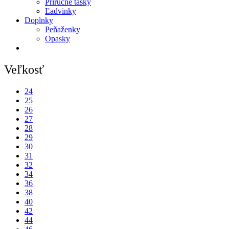
Príručné tašky
Ľadvinky
Doplnky
Peňaženky
Opasky
Veľkosť
24
25
26
27
28
29
30
31
32
34
36
38
40
42
44