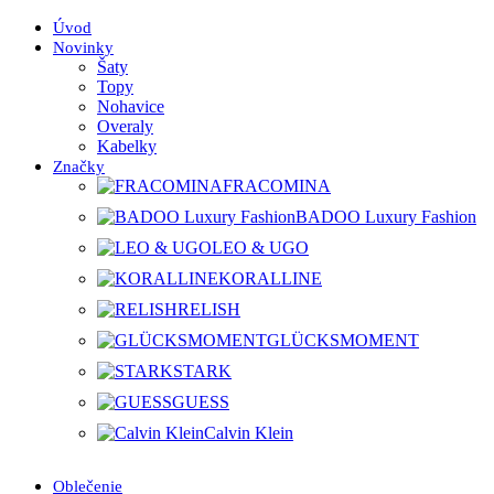
Úvod
Novinky
Šaty
Topy
Nohavice
Overaly
Kabelky
Značky
FRACOMINA
BADOO Luxury Fashion
LEO & UGO
KORALLINE
RELISH
GLÜCKSMOMENT
STARK
GUESS
Calvin Klein
Oblečenie