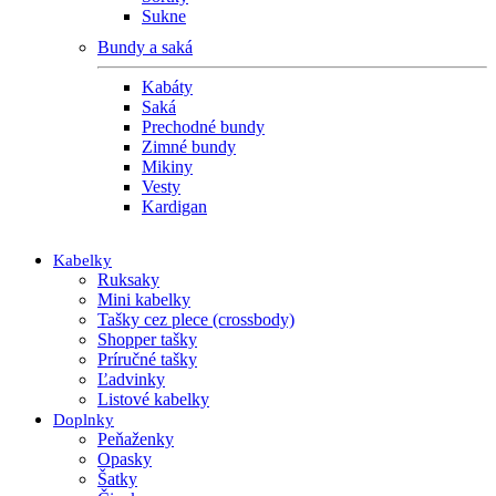
Sukne
Bundy a saká
Kabáty
Saká
Prechodné bundy
Zimné bundy
Mikiny
Vesty
Kardigan
Kabelky
Ruksaky
Mini kabelky
Tašky cez plece (crossbody)
Shopper tašky
Príručné tašky
Ľadvinky
Listové kabelky
Doplnky
Peňaženky
Opasky
Šatky