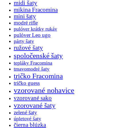
midi šaty
mikina Fracomina
mini šaty
modré rifle
pulóver krátky rukáv
pulóver Leo ugo
párty šaty
ružové šaty
spoločenské šaty
tepláky Fracomina
tmavomodré šaty
tričko Fracomina
tričko guess
vzorované nohavice
vzorované sako
vzorované šaty
zelené šaty
úpletové šaty
čierna blúzka