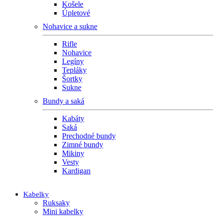
Košele
Úpletové
Nohavice a sukne
Rifle
Nohavice
Legíny
Tepláky
Šortky
Sukne
Bundy a saká
Kabáty
Saká
Prechodné bundy
Zimné bundy
Mikiny
Vesty
Kardigan
Kabelky
Ruksaky
Mini kabelky