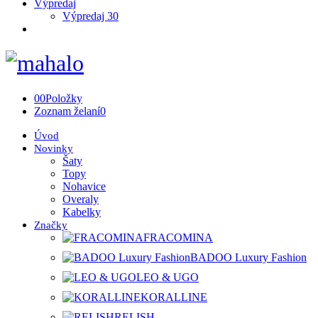
Výpredaj
Výpredaj 30
0
0
Položky
Zoznam želaní
0
Úvod
Novinky
Šaty
Topy
Nohavice
Overaly
Kabelky
Značky
FRACOMINA
BADOO Luxury Fashion
LEO & UGO
KORALLINE
RELISH