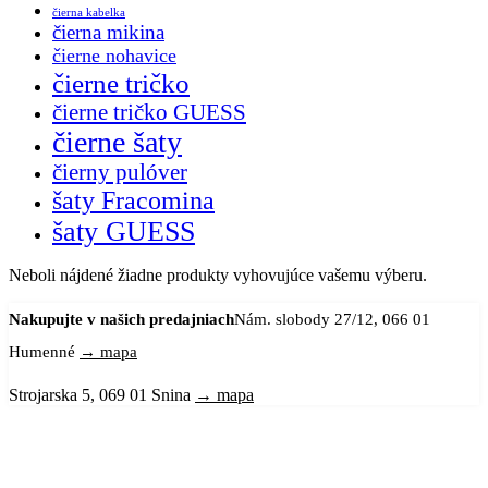
čierna kabelka
čierna mikina
čierne nohavice
čierne tričko
čierne tričko GUESS
čierne šaty
čierny pulóver
šaty Fracomina
šaty GUESS
Neboli nájdené žiadne produkty vyhovujúce vašemu výberu.
Nakupujte v našich predajniach
Nám. slobody 27/12, 066 01
Humenné
→ mapa
Strojarska 5, 069 01 Snina
→ mapa