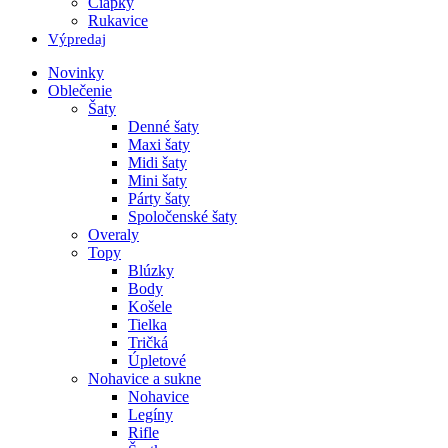
Čiapky
Rukavice
Výpredaj
Novinky
Oblečenie
Šaty
Denné šaty
Maxi šaty
Midi šaty
Mini šaty
Párty šaty
Spoločenské šaty
Overaly
Topy
Blúzky
Body
Košele
Tielka
Tričká
Úpletové
Nohavice a sukne
Nohavice
Legíny
Rifle