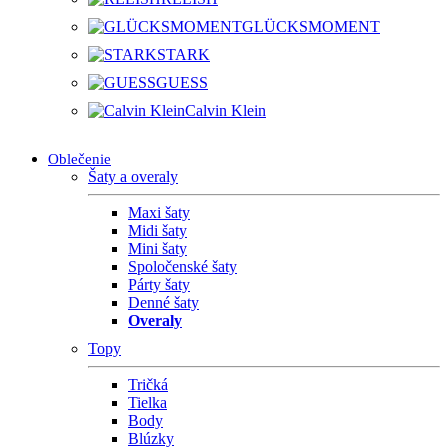
GLÜCKSMOMENT
STARK
GUESS
Calvin Klein
Oblečenie
Šaty a overaly
Maxi šaty
Midi šaty
Mini šaty
Spoločenské šaty
Párty šaty
Denné šaty
Overaly
Topy
Tričká
Tielka
Body
Blúzky