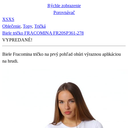
Rýchle zobrazenie
Porovnávač
XS
XS
Oblečenie
,
Topy
,
Tričká
Biele tričko FRACOMINA FR20SP361-278
VYPREDANÉ!
Biele Fracomina tričko na prvý pohľad ohúri výraznou aplikáciou
na hrudi.