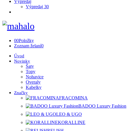
Výpredaj
Výpredaj 30
0
0
Položky
Zoznam želaní
0
Úvod
Novinky
Šaty
Topy
Nohavice
Overaly
Kabelky
Značky
FRACOMINA
BADOO Luxury Fashion
LEO & UGO
KORALLINE
RELISH