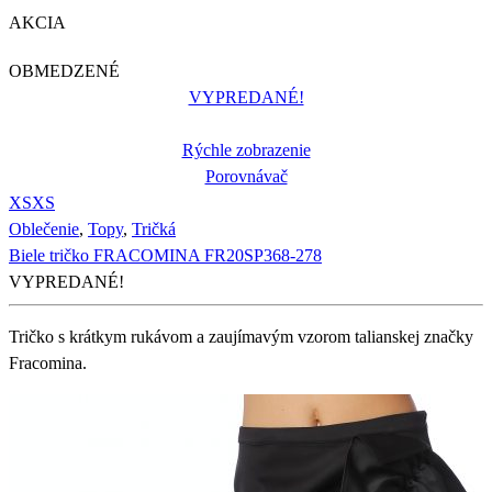
AKCIA
OBMEDZENÉ
VYPREDANÉ!
Rýchle zobrazenie
Porovnávač
XS
XS
Oblečenie
,
Topy
,
Tričká
Biele tričko FRACOMINA FR20SP368-278
VYPREDANÉ!
Tričko s krátkym rukávom a zaujímavým vzorom talianskej značky
Fracomina.