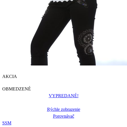
AKCIA
OBMEDZENÉ
VYPREDANÉ!
Rýchle zobrazenie
Porovnávač
S
S
M