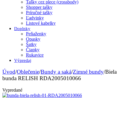
Tašky cez plece (crossbody)
Shopper tašky
Príručné tašky
Ľadvinky
Listové kabelky
Doplnky
Peňaženky
Opasky
Šatky
Čiapky
Rukavice
Výpredaj
Úvod
/
Oblečenie
/
Bundy a saká
/
Zimné bundy
/
Biela
bunda RELISH RDA2005010066
Vypredané