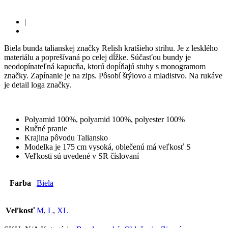
|
Biela bunda talianskej značky Relish kratšieho strihu. Je z lesklého
materiálu a poprešívaná po celej dĺžke. Súčasťou bundy je
neodopínateľná kapucňa, ktorú dopĺňajú stuhy s monogramom
značky. Zapínanie je na zips. Pôsobí štýlovo a mladistvo. Na rukáve
je detail loga značky.
Polyamid 100%, polyamid 100%, polyester 100%
Ručné pranie
Krajina pôvodu Taliansko
Modelka je 175 cm vysoká, oblečenú má veľkosť S
Veľkosti sú uvedené v SR číslovaní
Farba
Biela
Veľkosť
M
,
L
,
XL