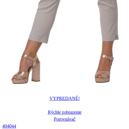
VYPREDANÉ!
Rýchle zobrazenie
Porovnávač
40
40
44