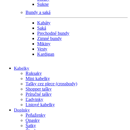
Sukne
Bundy a saká
Kabáty
Saká
Prechodné bundy
Zimné bundy
Mikiny
Vesty
Kardigan
Kabelky
Ruksaky
Mini kabelky
Tašky cez plece (crossbody)
Shopper tašky
Príručné tašky
Ľadvinky
Listové kabelky
Doplnky
Peňaženky
Opasky
Šatky