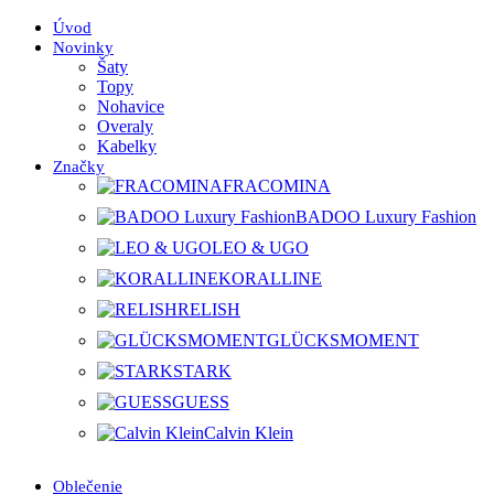
Úvod
Novinky
Šaty
Topy
Nohavice
Overaly
Kabelky
Značky
FRACOMINA
BADOO Luxury Fashion
LEO & UGO
KORALLINE
RELISH
GLÜCKSMOMENT
STARK
GUESS
Calvin Klein
Oblečenie