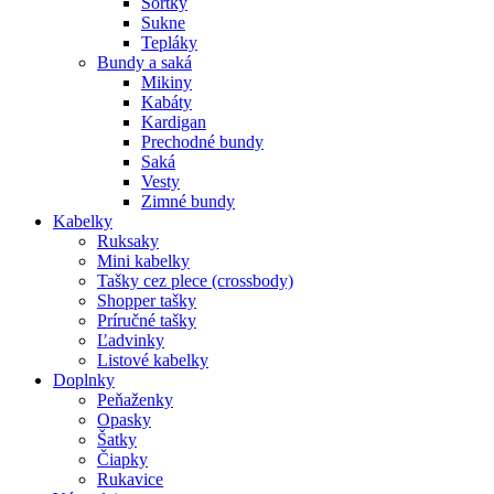
Šortky
Sukne
Tepláky
Bundy a saká
Mikiny
Kabáty
Kardigan
Prechodné bundy
Saká
Vesty
Zimné bundy
Kabelky
Ruksaky
Mini kabelky
Tašky cez plece (crossbody)
Shopper tašky
Príručné tašky
Ľadvinky
Listové kabelky
Doplnky
Peňaženky
Opasky
Šatky
Čiapky
Rukavice