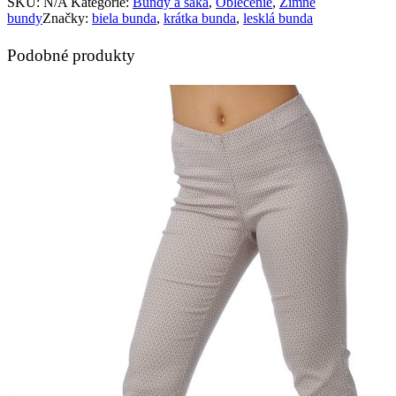
SKU:
N/A
Kategórie:
Bundy a saká
,
Oblečenie
,
Zimné
bundy
Značky:
biela bunda
,
krátka bunda
,
lesklá bunda
Podobné produkty