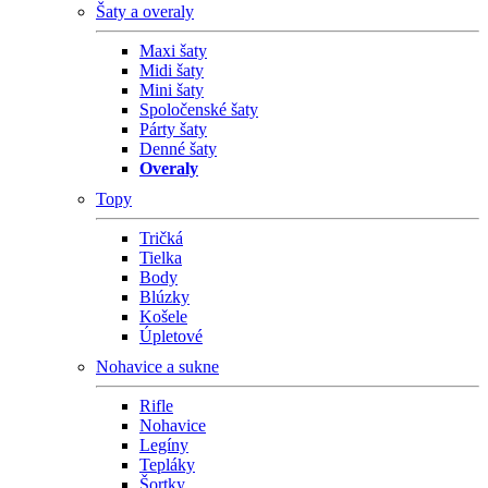
Šaty a overaly
Maxi šaty
Midi šaty
Mini šaty
Spoločenské šaty
Párty šaty
Denné šaty
Overaly
Topy
Tričká
Tielka
Body
Blúzky
Košele
Úpletové
Nohavice a sukne
Rifle
Nohavice
Legíny
Tepláky
Šortky