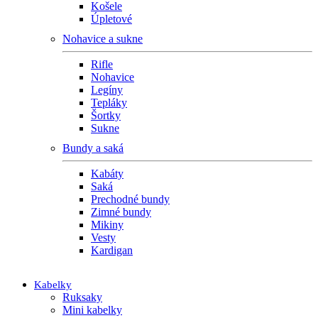
Košele
Úpletové
Nohavice a sukne
Rifle
Nohavice
Legíny
Tepláky
Šortky
Sukne
Bundy a saká
Kabáty
Saká
Prechodné bundy
Zimné bundy
Mikiny
Vesty
Kardigan
Kabelky
Ruksaky
Mini kabelky