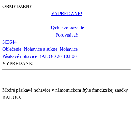
OBMEDZENÉ
VYPREDANÉ!
Rýchle zobrazenie
Porovnávač
36
36
44
Oblečenie
,
Nohavice a sukne
,
Nohavice
Pásikavé nohavice BADOO 20-103-00
VYPREDANÉ!
Modré pásikavé nohavice v námornickom štýle francúzskej značky
BADOO.