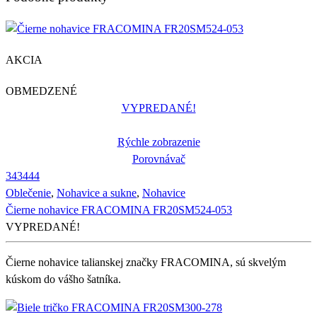
AKCIA
OBMEDZENÉ
VYPREDANÉ!
Rýchle zobrazenie
Porovnávač
34
34
44
Oblečenie
,
Nohavice a sukne
,
Nohavice
Čierne nohavice FRACOMINA FR20SM524-053
VYPREDANÉ!
Čierne nohavice talianskej značky FRACOMINA, sú skvelým
kúskom do vášho šatníka.