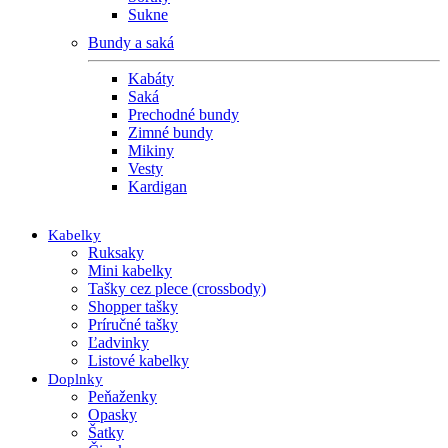
Sukne
Bundy a saká
Kabáty
Saká
Prechodné bundy
Zimné bundy
Mikiny
Vesty
Kardigan
Kabelky
Ruksaky
Mini kabelky
Tašky cez plece (crossbody)
Shopper tašky
Príručné tašky
Ľadvinky
Listové kabelky
Doplnky
Peňaženky
Opasky
Šatky