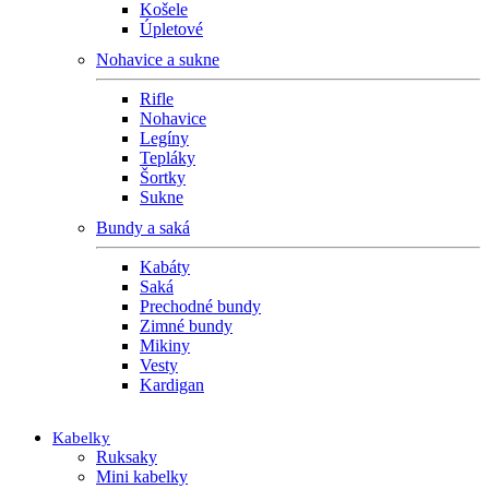
Košele
Úpletové
Nohavice a sukne
Rifle
Nohavice
Legíny
Tepláky
Šortky
Sukne
Bundy a saká
Kabáty
Saká
Prechodné bundy
Zimné bundy
Mikiny
Vesty
Kardigan
Kabelky
Ruksaky
Mini kabelky