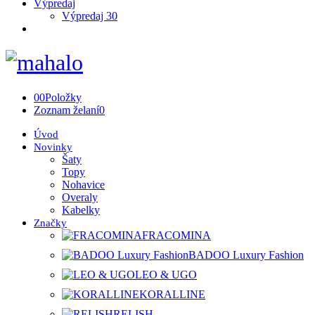
Výpredaj
Výpredaj 30
0
0
Položky
Zoznam želaní
0
Úvod
Novinky
Šaty
Topy
Nohavice
Overaly
Kabelky
Značky
FRACOMINA
BADOO Luxury Fashion
LEO & UGO
KORALLINE
RELISH