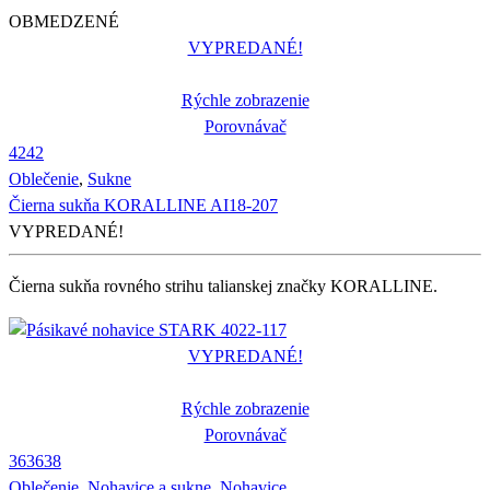
OBMEDZENÉ
VYPREDANÉ!
Rýchle zobrazenie
Porovnávač
42
42
Oblečenie
,
Sukne
Čierna sukňa KORALLINE AI18-207
VYPREDANÉ!
Čierna sukňa rovného strihu talianskej značky KORALLINE.
VYPREDANÉ!
Rýchle zobrazenie
Porovnávač
36
36
38
Oblečenie
,
Nohavice a sukne
,
Nohavice