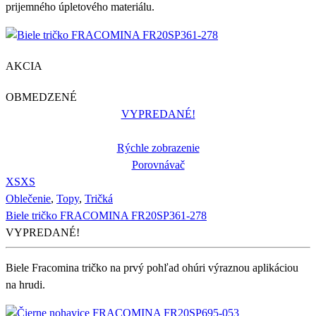
prijemného úpletového materiálu.
AKCIA
OBMEDZENÉ
VYPREDANÉ!
Rýchle zobrazenie
Porovnávač
XS
XS
Oblečenie
,
Topy
,
Tričká
Biele tričko FRACOMINA FR20SP361-278
VYPREDANÉ!
Biele Fracomina tričko na prvý pohľad ohúri výraznou aplikáciou
na hrudi.