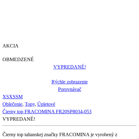
AKCIA
OBMEDZENÉ
VYPREDANÉ!
Rýchle zobrazenie
Porovnávač
XS
XS
S
M
Oblečenie
,
Topy
,
Úpletové
Čierny top FRACOMINA FR20SP8034-053
VYPREDANÉ!
Čierny top talianskej značky FRACOMINA je vyrobený z