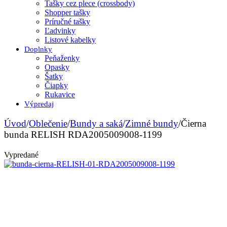
Tašky cez plece (crossbody)
Shopper tašky
Príručné tašky
Ľadvinky
Listové kabelky
Doplnky
Peňaženky
Opasky
Šatky
Čiapky
Rukavice
Výpredaj
Úvod
/
Oblečenie
/
Bundy a saká
/
Zimné bundy
/
Čierna
bunda RELISH RDA2005009008-1199
Vypredané