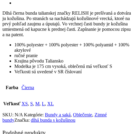
Dlhá čierna bunda talianskej značky RELISH je prešívaná a dotvára
ju kožušina. Po stranách sa nachádzajú kožušinové vrecká, ktoré na
prvý pohľad zaujmu a úputajú. Vo vrchnej časti bundy je kožušina
umiestnená od kapucne k prednej časti. Zapínanie je pomocou zipsu
a na patent.
100% polyester + 100% polyester + 100% polyamid + 100%
akrylové
ručné pranie
Krajina pôvodu Taliansko
Modelka je 175 cm vysoká, oblečenú má veľkosť S
Veľkosti sú uvedené v SR číslovaní
Farba
Čierna
Veľkosť
XS
,
S
,
M
,
L
,
XL
SKU:
N/A
Kategórie:
Bundy a saká
,
Oblečenie
,
Zimné
bundy
Značka:
dlhá bunda s kožušinou
Podobné produkty