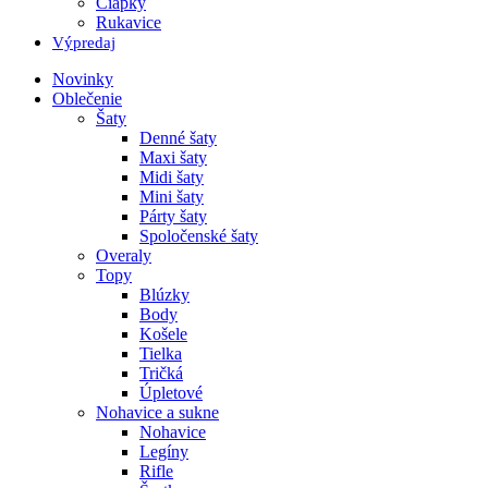
Čiapky
Rukavice
Výpredaj
Novinky
Oblečenie
Šaty
Denné šaty
Maxi šaty
Midi šaty
Mini šaty
Párty šaty
Spoločenské šaty
Overaly
Topy
Blúzky
Body
Košele
Tielka
Tričká
Úpletové
Nohavice a sukne
Nohavice
Legíny
Rifle