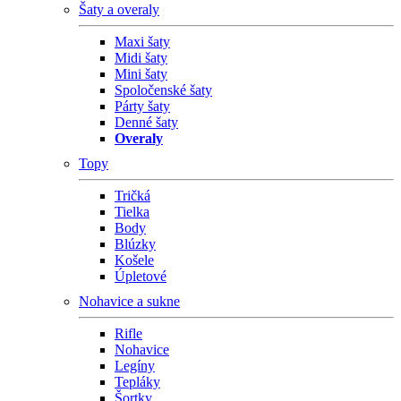
Šaty a overaly
Maxi šaty
Midi šaty
Mini šaty
Spoločenské šaty
Párty šaty
Denné šaty
Overaly
Topy
Tričká
Tielka
Body
Blúzky
Košele
Úpletové
Nohavice a sukne
Rifle
Nohavice
Legíny
Tepláky
Šortky