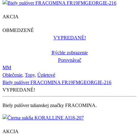
AKCIA
OBMEDZENÉ
VYPREDANÉ!
Rýchle zobrazenie
Porovnávač
M
M
Oblečenie
,
Topy
,
Úpletové
Biely pulóver FRACOMINA FR19FMGEORGIE-216
VYPREDANÉ!
Biely pulóver talianskej značky FRACOMINA.
AKCIA