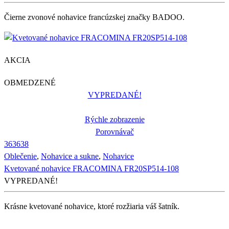
Čierne zvonové nohavice francúzskej značky BADOO.
AKCIA
OBMEDZENÉ
VYPREDANÉ!
Rýchle zobrazenie
Porovnávač
36
36
38
Oblečenie
,
Nohavice a sukne
,
Nohavice
Kvetované nohavice FRACOMINA FR20SP514-108
VYPREDANÉ!
Krásne kvetované nohavice, ktoré rozžiaria váš šatník.