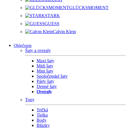
GLÜCKSMOMENT
STARK
GUESS
Calvin Klein
Oblečenie
Šaty a overaly
Maxi šaty
Midi šaty
Mini šaty
Spoločenské šaty
Párty šaty
Denné šaty
Overaly
Topy
Tričká
Tielka
Body
Blúzky