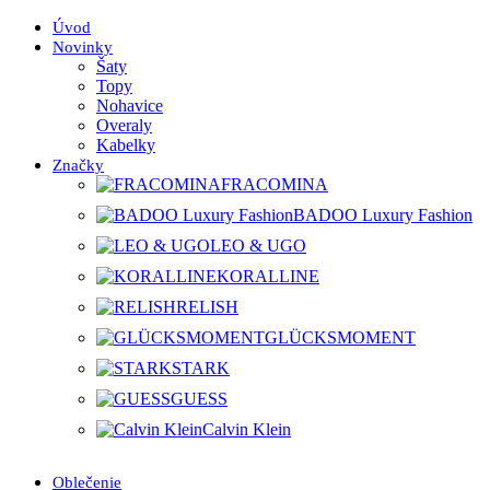
Úvod
Novinky
Šaty
Topy
Nohavice
Overaly
Kabelky
Značky
FRACOMINA
BADOO Luxury Fashion
LEO & UGO
KORALLINE
RELISH
GLÜCKSMOMENT
STARK
GUESS
Calvin Klein
Oblečenie