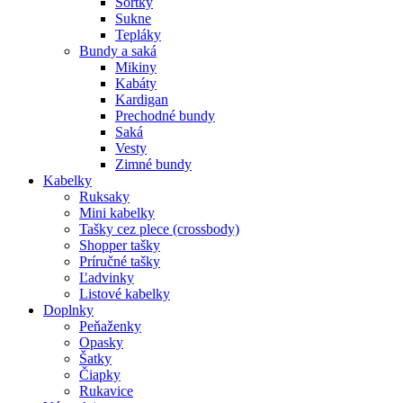
Šortky
Sukne
Tepláky
Bundy a saká
Mikiny
Kabáty
Kardigan
Prechodné bundy
Saká
Vesty
Zimné bundy
Kabelky
Ruksaky
Mini kabelky
Tašky cez plece (crossbody)
Shopper tašky
Príručné tašky
Ľadvinky
Listové kabelky
Doplnky
Peňaženky
Opasky
Šatky
Čiapky
Rukavice