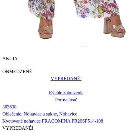
AKCIA
OBMEDZENÉ
VYPREDANÉ!
Rýchle zobrazenie
Porovnávač
36
36
38
Oblečenie
,
Nohavice a sukne
,
Nohavice
Kvetované nohavice FRACOMINA FR20SP514-108
VYPREDANÉ!