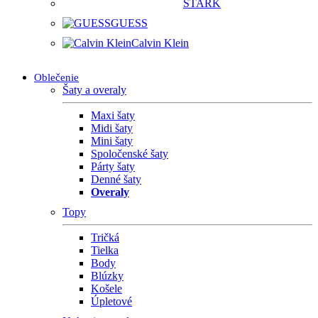
STARK
GUESS
Calvin Klein
Oblečenie
Šaty a overaly
Maxi šaty
Midi šaty
Mini šaty
Spoločenské šaty
Párty šaty
Denné šaty
Overaly
Topy
Tričká
Tielka
Body
Blúzky
Košele
Úpletové