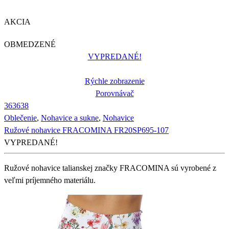
AKCIA
OBMEDZENÉ
VYPREDANÉ!
Rýchle zobrazenie
Porovnávač
36
36
38
Oblečenie
,
Nohavice a sukne
,
Nohavice
Ružové nohavice FRACOMINA FR20SP695-107
VYPREDANÉ!
Ružové nohavice talianskej značky FRACOMINA sú vyrobené z
veľmi príjemného materiálu.