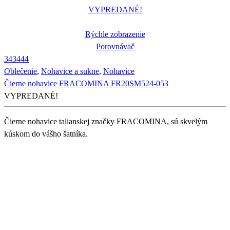
VYPREDANÉ!
Rýchle zobrazenie
Porovnávač
34
34
44
Oblečenie
,
Nohavice a sukne
,
Nohavice
Čierne nohavice FRACOMINA FR20SM524-053
VYPREDANÉ!
Čierne nohavice talianskej značky FRACOMINA, sú skvelým
kúskom do vášho šatníka.