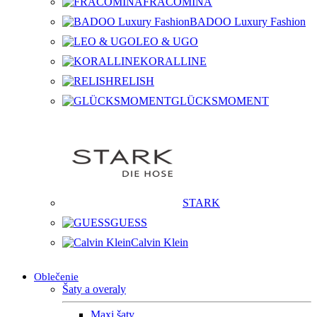
FRACOMINA
BADOO Luxury Fashion
LEO & UGO
KORALLINE
RELISH
GLÜCKSMOMENT
STARK
GUESS
Calvin Klein
Oblečenie
Šaty a overaly
Maxi šaty