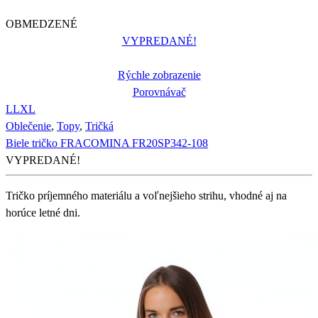
OBMEDZENÉ
VYPREDANÉ!
Rýchle zobrazenie
Porovnávač
L
L
XL
Oblečenie
,
Topy
,
Tričká
Biele tričko FRACOMINA FR20SP342-108
VYPREDANÉ!
Tričko príjemného materiálu a voľnejšieho strihu, vhodné aj na
horúce letné dni.