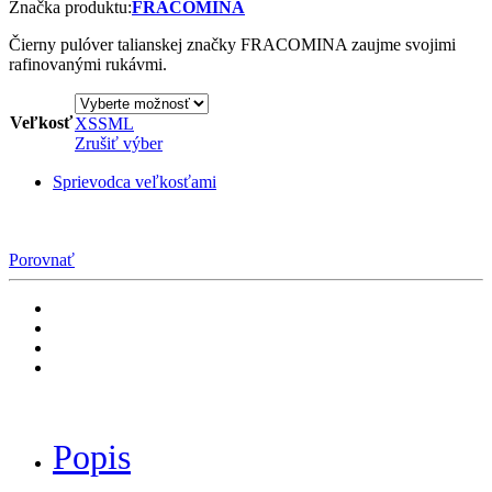
Značka produktu:
FRACOMINA
Čierny pulóver talianskej značky FRACOMINA zaujme svojimi
rafinovanými rukávmi.
Veľkosť
XS
S
M
L
Zrušiť výber
Sprievodca veľkosťami
Porovnať
Popis