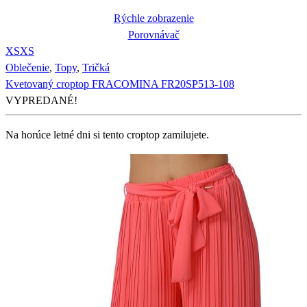
Rýchle zobrazenie
Porovnávač
XS
XS
Oblečenie
,
Topy
,
Tričká
Kvetovaný croptop FRACOMINA FR20SP513-108
VYPREDANÉ!
Na horúce letné dni si tento croptop zamilujete.