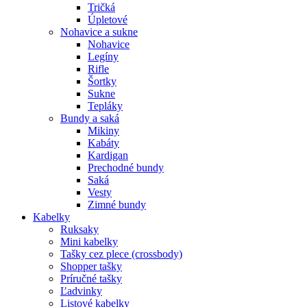
Tričká
Úpletové
Nohavice a sukne
Nohavice
Legíny
Rifle
Šortky
Sukne
Tepláky
Bundy a saká
Mikiny
Kabáty
Kardigan
Prechodné bundy
Saká
Vesty
Zimné bundy
Kabelky
Ruksaky
Mini kabelky
Tašky cez plece (crossbody)
Shopper tašky
Príručné tašky
Ľadvinky
Listové kabelky