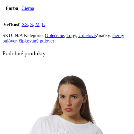
Farba
Čierna
Veľkosť
XS
,
S
,
M
,
L
SKU:
N/A
Kategórie:
Oblečenie
,
Topy
,
Úpletové
Značky:
čierny
pulóver
,
čipkovaný pulóver
Podobné produkty