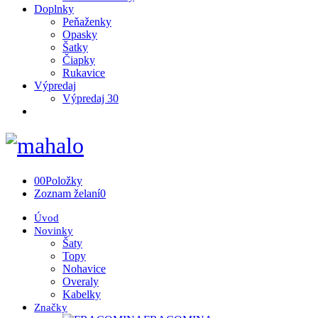
Doplnky
Peňaženky
Opasky
Šatky
Čiapky
Rukavice
Výpredaj
Výpredaj 30
0
0
Položky
Zoznam želaní
0
Úvod
Novinky
Šaty
Topy
Nohavice
Overaly
Kabelky
Značky