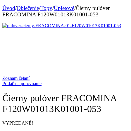
Úvod
/
Oblečenie
/
Topy
/
Úpletové
/
Čierny pulóver
FRACOMINA F120W01013K01001-053
Zoznam želaní
Pridať na porovnanie
Čierny pulóver FRACOMINA
F120W01013K01001-053
VYPREDANÉ!