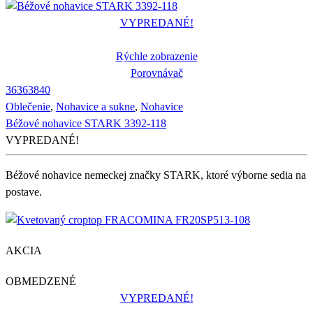
VYPREDANÉ!
Rýchle zobrazenie
Porovnávač
36
36
38
40
Oblečenie
,
Nohavice a sukne
,
Nohavice
Béžové nohavice STARK 3392-118
VYPREDANÉ!
Béžové nohavice nemeckej značky STARK, ktoré výborne sedia na
postave.
AKCIA
OBMEDZENÉ
VYPREDANÉ!