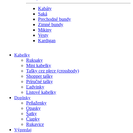
Kabáty
Saká
Prechodné bundy
Zimné bundy
Mikiny
Vesty
Kardigan
Kabelky
Ruksaky
Mini kabelky
Tašky cez plece (crossbody)
Shopper tašky
Príručné tašky
Ľadvinky
Listové kabelky
Doplnky
Peňaženky
Opasky
Šatky
Čiapky
Rukavice
Výpredaj