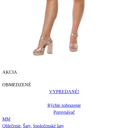
AKCIA
OBMEDZENÉ
VYPREDANÉ!
Rýchle zobrazenie
Porovnávač
M
M
Oblečenie
,
Šaty
,
Spoločenské šaty