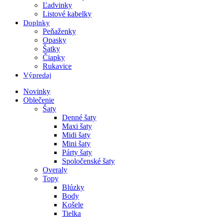
Ľadvinky
Listové kabelky
Doplnky
Peňaženky
Opasky
Šatky
Čiapky
Rukavice
Výpredaj
Novinky
Oblečenie
Šaty
Denné šaty
Maxi šaty
Midi šaty
Mini šaty
Párty šaty
Spoločenské šaty
Overaly
Topy
Blúzky
Body
Košele
Tielka