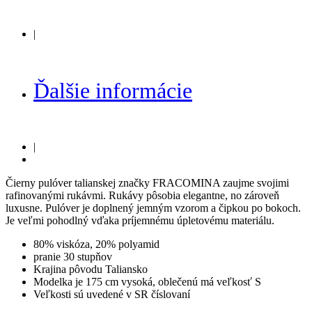
|
Ďalšie informácie
|
Čierny pulóver talianskej značky FRACOMINA zaujme svojimi
rafinovanými rukávmi. Rukávy pôsobia elegantne, no zároveň
luxusne. Pulóver je doplnený jemným vzorom a čipkou po bokoch.
Je veľmi pohodlný vďaka príjemnému úpletovému materiálu.
80% viskóza, 20% polyamid
pranie
30 stupňov
Krajina pôvodu Taliansko
Modelka je 175 cm vysoká, oblečenú má veľkosť S
Veľkosti sú uvedené v SR číslovaní