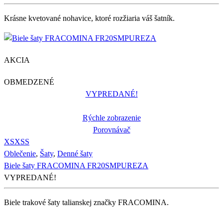
Krásne kvetované nohavice, ktoré rozžiaria váš šatník.
AKCIA
OBMEDZENÉ
VYPREDANÉ!
Rýchle zobrazenie
Porovnávač
XS
XS
S
Oblečenie
,
Šaty
,
Denné šaty
Biele šaty FRACOMINA FR20SMPUREZA
VYPREDANÉ!
Biele trakové šaty talianskej značky FRACOMINA.