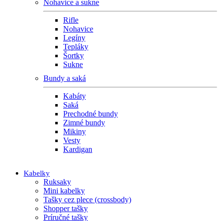
Nohavice a sukne
Rifle
Nohavice
Legíny
Tepláky
Šortky
Sukne
Bundy a saká
Kabáty
Saká
Prechodné bundy
Zimné bundy
Mikiny
Vesty
Kardigan
Kabelky
Ruksaky
Mini kabelky
Tašky cez plece (crossbody)
Shopper tašky
Príručné tašky