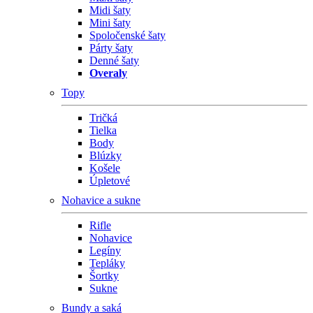
Midi šaty
Mini šaty
Spoločenské šaty
Párty šaty
Denné šaty
Overaly
Topy
Tričká
Tielka
Body
Blúzky
Košele
Úpletové
Nohavice a sukne
Rifle
Nohavice
Legíny
Tepláky
Šortky
Sukne
Bundy a saká