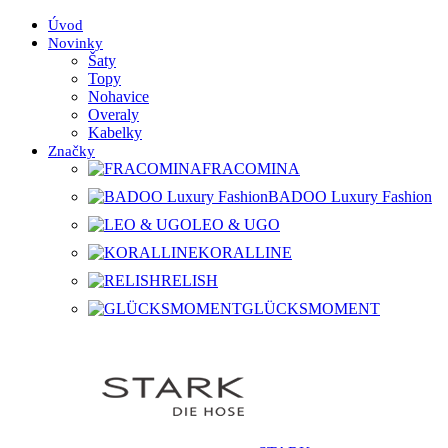
Úvod
Novinky
Šaty
Topy
Nohavice
Overaly
Kabelky
Značky
FRACOMINA
BADOO Luxury Fashion
LEO & UGO
KORALLINE
RELISH
GLÜCKSMOMENT