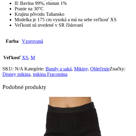
II: Bavlna 99%, elastan 1%
Pranie na 30°C
Krajina pôvodu Taliansko
Modelka je 175 cm vysoká a má na sebe veľkosť XS
Veľkosti sú uvedené v SR číslovaní
Farba
Vzorovaná
Veľkosť
XS
,
M
SKU:
N/A
Kategórie:
Bundy a saká
,
Mikiny
,
Oblečenie
Značky:
Disney mikina
,
mikina Fracomina
Podobné produkty