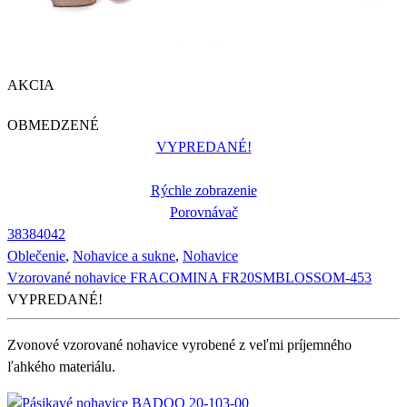
AKCIA
OBMEDZENÉ
VYPREDANÉ!
Rýchle zobrazenie
Porovnávač
38
38
40
42
Oblečenie
,
Nohavice a sukne
,
Nohavice
Vzorované nohavice FRACOMINA FR20SMBLOSSOM-453
VYPREDANÉ!
Zvonové vzorované nohavice vyrobené z veľmi príjemného
ľahkého materiálu.