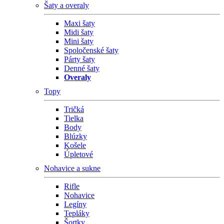
Šaty a overaly
Maxi šaty
Midi šaty
Mini šaty
Spoločenské šaty
Párty šaty
Denné šaty
Overaly
Topy
Tričká
Tielka
Body
Blúzky
Košele
Úpletové
Nohavice a sukne
Rifle
Nohavice
Legíny
Tepláky
Šortky