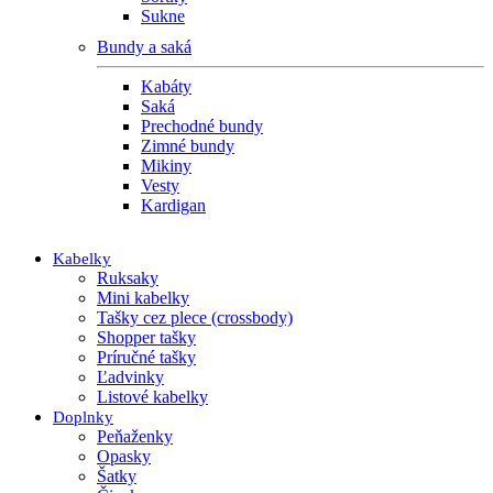
Sukne
Bundy a saká
Kabáty
Saká
Prechodné bundy
Zimné bundy
Mikiny
Vesty
Kardigan
Kabelky
Ruksaky
Mini kabelky
Tašky cez plece (crossbody)
Shopper tašky
Príručné tašky
Ľadvinky
Listové kabelky
Doplnky
Peňaženky
Opasky
Šatky