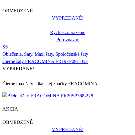
OBMEDZENÉ
VYPREDANÉ!
Rýchle zobrazenie
Porovnávač
S
S
Oblečenie
,
Šaty
,
Maxi šaty
,
Spoločenské šaty
Čierne šaty FRACOMINA FR19FP091-053
VYPREDANÉ!
Čierne maxišaty talianskej značky FRACOMINA.
AKCIA
OBMEDZENÉ
VYPREDANÉ!