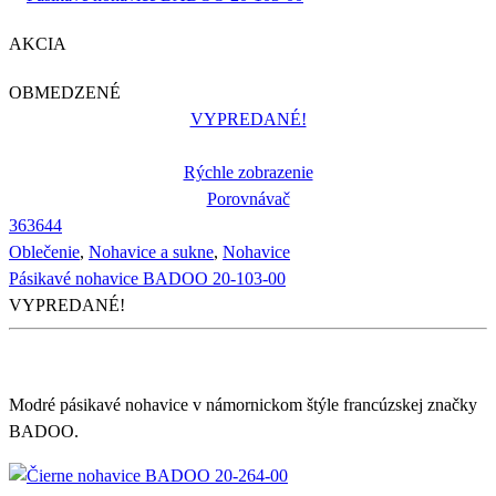
AKCIA
OBMEDZENÉ
VYPREDANÉ!
Rýchle zobrazenie
Porovnávač
36
36
44
Oblečenie
,
Nohavice a sukne
,
Nohavice
Pásikavé nohavice BADOO 20-103-00
VYPREDANÉ!
Modré pásikavé nohavice v námornickom štýle francúzskej značky
BADOO.