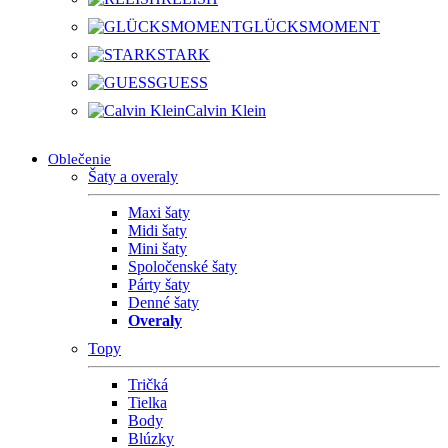
GLÜCKSMOMENT
STARK
GUESS
Calvin Klein
Oblečenie
Šaty a overaly
Maxi šaty
Midi šaty
Mini šaty
Spoločenské šaty
Párty šaty
Denné šaty
Overaly
Topy
Tričká
Tielka
Body
Blúzky