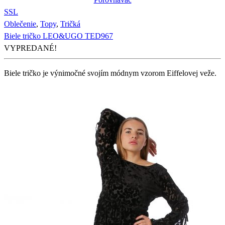
S
S
L
Oblečenie
,
Topy
,
Tričká
Biele tričko LEO&UGO TED967
VYPREDANÉ!
Biele tričko je výnimočné svojím módnym vzorom Eiffelovej veže.