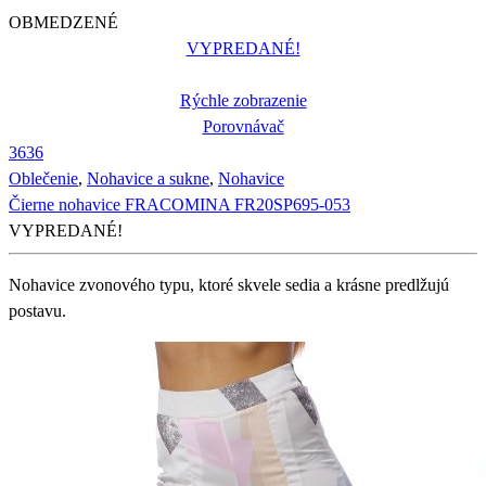
OBMEDZENÉ
VYPREDANÉ!
Rýchle zobrazenie
Porovnávač
36
36
Oblečenie
,
Nohavice a sukne
,
Nohavice
Čierne nohavice FRACOMINA FR20SP695-053
VYPREDANÉ!
Nohavice zvonového typu, ktoré skvele sedia a krásne predlžujú
postavu.