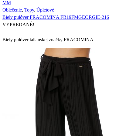
M
M
Oblečenie
,
Topy
,
Úpletové
Biely pulóver FRACOMINA FR19FMGEORGIE-216
VYPREDANÉ!
Biely pulóver talianskej značky FRACOMINA.