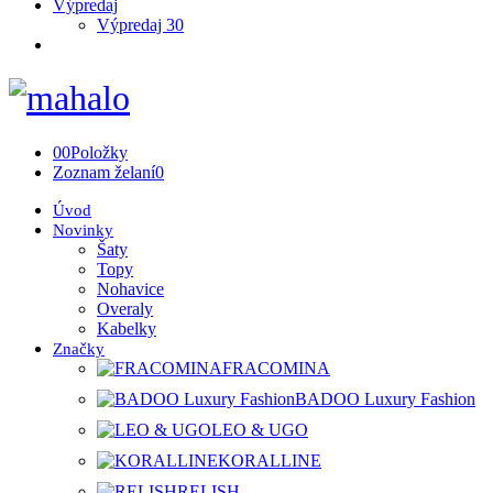
Výpredaj
Výpredaj 30
0
0
Položky
Zoznam želaní
0
Úvod
Novinky
Šaty
Topy
Nohavice
Overaly
Kabelky
Značky
FRACOMINA
BADOO Luxury Fashion
LEO & UGO
KORALLINE
RELISH