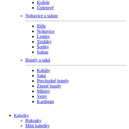
Košele
Úpletové
Nohavice a sukne
Rifle
Nohavice
Legíny
Tepláky
Šortky
Sukne
Bundy a saká
Kabáty
Saká
Prechodné bundy
Zimné bundy
Mikiny
Vesty
Kardigan
Kabelky
Ruksaky
Mini kabelky