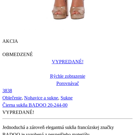
AKCIA
OBMEDZENÉ
VYPREDANÉ!
Rýchle zobrazenie
Porovnávač
38
38
Oblečenie
,
Nohavice a sukne
,
Sukne
Čierna sukňa BADOO 20-244-00
VYPREDANÉ!
Jednoduchá a zároveň elegantná sukňa francúzskej značky
BADOO je vyrobená z pevnejšieho materiálu.