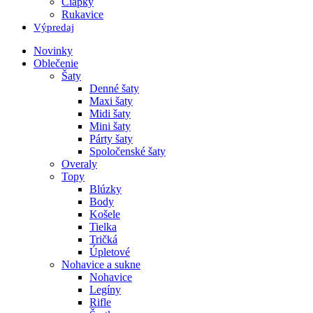
Čiapky
Rukavice
Výpredaj
Novinky
Oblečenie
Šaty
Denné šaty
Maxi šaty
Midi šaty
Mini šaty
Párty šaty
Spoločenské šaty
Overaly
Topy
Blúzky
Body
Košele
Tielka
Tričká
Úpletové
Nohavice a sukne
Nohavice
Legíny
Rifle