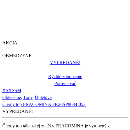
AKCIA
OBMEDZENÉ
VYPREDANÉ!
Rýchle zobrazenie
Porovnávač
XS
XS
S
M
Oblečenie
,
Topy
,
Úpletové
Čierny top FRACOMINA FR20SP8034-053
VYPREDANÉ!
Čierny top talianskej značky FRACOMINA je vyrobený z