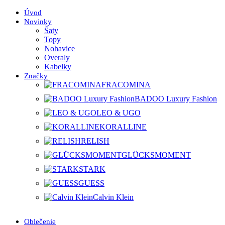
Úvod
Novinky
Šaty
Topy
Nohavice
Overaly
Kabelky
Značky
FRACOMINA
BADOO Luxury Fashion
LEO & UGO
KORALLINE
RELISH
GLÜCKSMOMENT
STARK
GUESS
Calvin Klein
Oblečenie