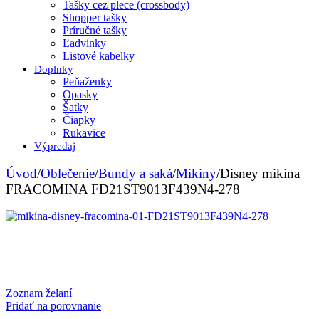
Tašky cez plece (crossbody)
Shopper tašky
Príručné tašky
Ľadvinky
Listové kabelky
Doplnky
Peňaženky
Opasky
Šatky
Čiapky
Rukavice
Výpredaj
Úvod
/
Oblečenie
/
Bundy a saká
/
Mikiny
/
Disney mikina
FRACOMINA FD21ST9013F439N4-278
Zoznam želaní
Pridať na porovnanie