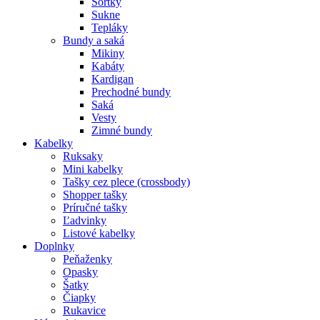
Šortky
Sukne
Tepláky
Bundy a saká
Mikiny
Kabáty
Kardigan
Prechodné bundy
Saká
Vesty
Zimné bundy
Kabelky
Ruksaky
Mini kabelky
Tašky cez plece (crossbody)
Shopper tašky
Príručné tašky
Ľadvinky
Listové kabelky
Doplnky
Peňaženky
Opasky
Šatky
Čiapky
Rukavice