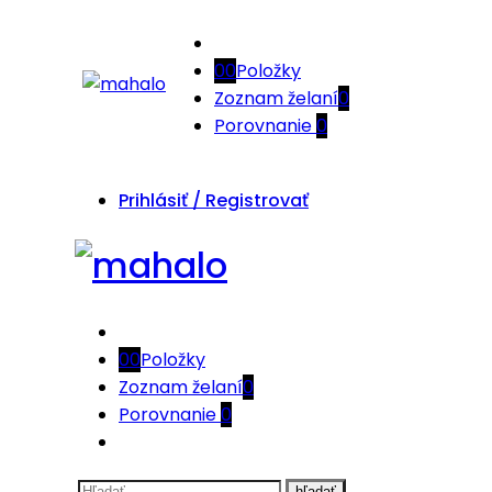
0
0
Položky
Zoznam želaní
0
Porovnanie
0
Prihlásiť / Registrovať
0
0
Položky
Zoznam želaní
0
Porovnanie
0
Vyhľadávanie