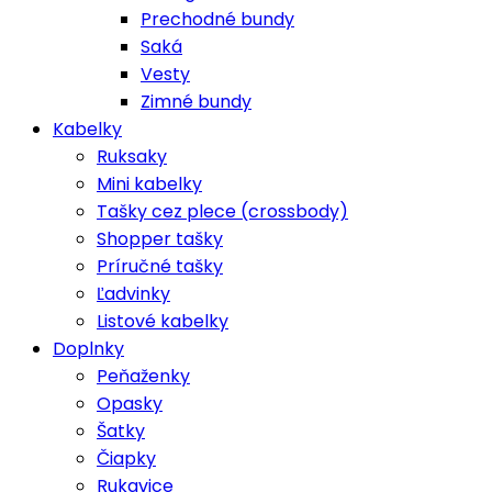
Prechodné bundy
Saká
Vesty
Zimné bundy
Kabelky
Ruksaky
Mini kabelky
Tašky cez plece (crossbody)
Shopper tašky
Príručné tašky
Ľadvinky
Listové kabelky
Doplnky
Peňaženky
Opasky
Šatky
Čiapky
Rukavice