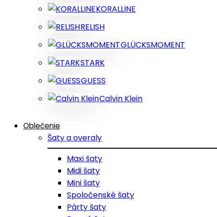
KORALLINE
RELISH
GLÜCKSMOMENT
STARK
GUESS
Calvin Klein
Oblečenie
Šaty a overaly
Maxi šaty
Midi šaty
Mini šaty
Spoločenské šaty
Párty šaty