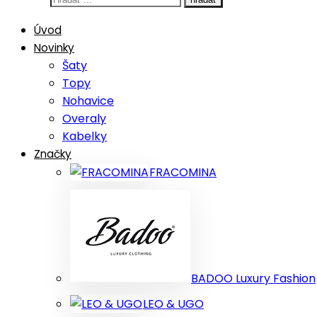
tu
Úvod
Novinky
Šaty
Topy
Nohavice
Overaly
Kabelky
Značky
FRACOMINA
BADOO Luxury Fashion
LEO & UGO