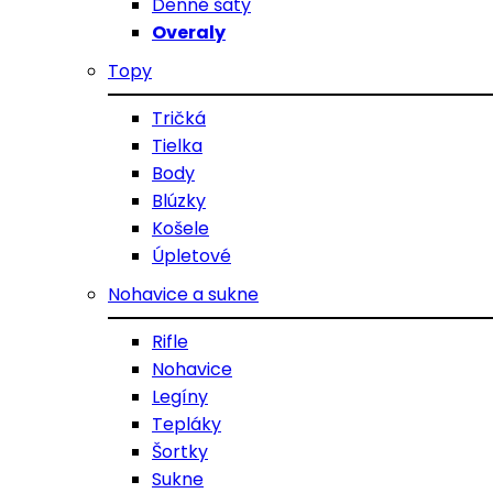
Denné šaty
Overaly
Topy
Tričká
Tielka
Body
Blúzky
Košele
Úpletové
Nohavice a sukne
Rifle
Nohavice
Legíny
Tepláky
Šortky
Sukne