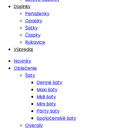
Doplnky
Peňaženky
Opasky
Šatky
Čiapky
Rukavice
Výpredaj
Novinky
Oblečenie
Šaty
Denné šaty
Maxi šaty
Midi šaty
Mini šaty
Párty šaty
Spoločenské šaty
Overaly