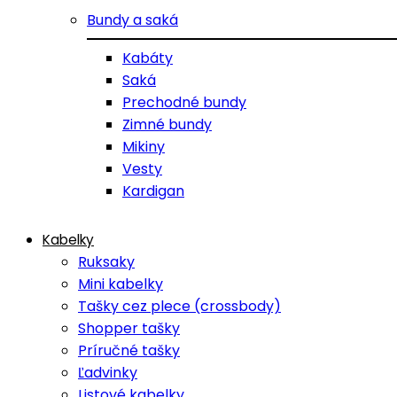
Bundy a saká
Kabáty
Saká
Prechodné bundy
Zimné bundy
Mikiny
Vesty
Kardigan
Kabelky
Ruksaky
Mini kabelky
Tašky cez plece (crossbody)
Shopper tašky
Príručné tašky
Ľadvinky
Listové kabelky