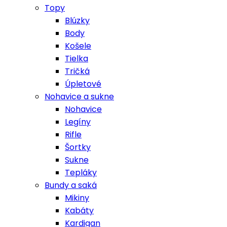
Topy
Blúzky
Body
Košele
Tielka
Tričká
Úpletové
Nohavice a sukne
Nohavice
Legíny
Rifle
Šortky
Sukne
Tepláky
Bundy a saká
Mikiny
Kabáty
Kardigan