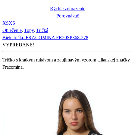
Rýchle zobrazenie
Porovnávač
XS
XS
Oblečenie
,
Topy
,
Tričká
Biele tričko FRACOMINA FR20SP368-278
VYPREDANÉ!
Tričko s krátkym rukávom a zaujímavým vzorom talianskej značky
Fracomina.