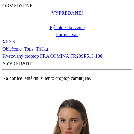
OBMEDZENÉ
VYPREDANÉ!
Rýchle zobrazenie
Porovnávač
XS
XS
Oblečenie
,
Topy
,
Tričká
Kvetovaný croptop FRACOMINA FR20SP513-108
VYPREDANÉ!
Na horúce letné dni si tento croptop zamilujete.