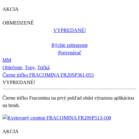
AKCIA
OBMEDZENÉ
VYPREDANÉ!
Rýchle zobrazenie
Porovnávač
M
M
Oblečenie
,
Topy
,
Tričká
Čierne tričko FRACOMINA FR20SP361-053
VYPREDANÉ!
Čierne tričko Fracomina na prvý pohľad ohúri výraznou aplikáciou
na hrudi.
AKCIA