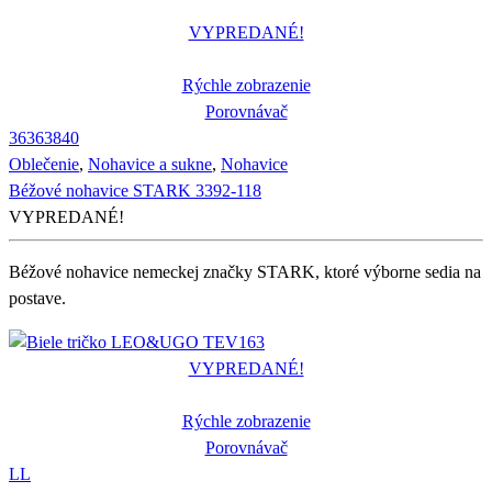
VYPREDANÉ!
Rýchle zobrazenie
Porovnávač
36
36
38
40
Oblečenie
,
Nohavice a sukne
,
Nohavice
Béžové nohavice STARK 3392-118
VYPREDANÉ!
Béžové nohavice nemeckej značky STARK, ktoré výborne sedia na
postave.
VYPREDANÉ!
Rýchle zobrazenie
Porovnávač
L
L