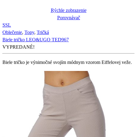
Rýchle zobrazenie
Porovnávač
S
S
L
Oblečenie
,
Topy
,
Tričká
Biele tričko LEO&UGO TED967
VYPREDANÉ!
Biele tričko je výnimočné svojím módnym vzorom Eiffelovej veže.