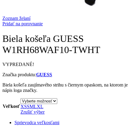
Zoznam želaní
Pridať na porovnanie
Biela košeľa GUESS
W1RH68WAF10-TWHT
VYPREDANÉ!
Značka produktu:
GUESS
Biela košeľa zaujímavého strihu s čiernym opaskom, na ktorom je
nápis loga značky.
Veľkosť
XS
S
M
L
XL
Zrušiť výber
Sprievodca veľkosťami