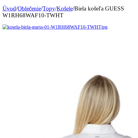
Úvod
/
Oblečenie
/
Topy
/
Košele
/
Biela košeľa GUESS
W1RH68WAF10-TWHT