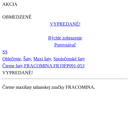
AKCIA
OBMEDZENÉ
VYPREDANÉ!
Rýchle zobrazenie
Porovnávač
S
S
Oblečenie
,
Šaty
,
Maxi šaty
,
Spoločenské šaty
Čierne šaty FRACOMINA FR19FP091-053
VYPREDANÉ!
Čierne maxišaty talianskej značky FRACOMINA.