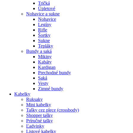
Tričká
Úpletové
Nohavice a sukne
Nohavice
Legíny
Rifle
Šortky
Sukne
Tepláky
Bundy a saká
Mikiny
Kabáty
Kardigan
Prechodné bundy
Saká
Vesty
Zimné bundy
Kabelky
Ruksaky
Mini kabelky
Tašky cez plece (crossbody)
Shopper tašky
Príručné tašky
Ľadvinky
Listové kabelky