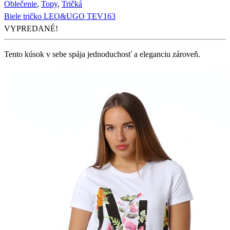
Oblečenie
,
Topy
,
Tričká
Biele tričko LEO&UGO TEV163
VYPREDANÉ!
Tento kúsok v sebe spája jednoduchosť a eleganciu zároveň.