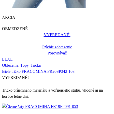
AKCIA
OBMEDZENÉ
VYPREDANÉ!
Rýchle zobrazenie
Porovnávač
L
L
XL
Oblečenie
,
Topy
,
Tričká
Biele tričko FRACOMINA FR20SP342-108
VYPREDANÉ!
Tričko príjemného materiálu a voľnejšieho strihu, vhodné aj na
horúce letné dni.