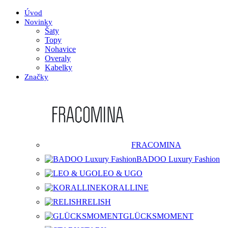
Úvod
Novinky
Šaty
Topy
Nohavice
Overaly
Kabelky
Značky
FRACOMINA
BADOO Luxury Fashion
LEO & UGO
KORALLINE
RELISH
GLÜCKSMOMENT