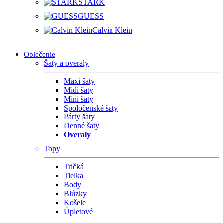
STARK
GUESS
Calvin Klein
Oblečenie
Šaty a overaly
Maxi šaty
Midi šaty
Mini šaty
Spoločenské šaty
Párty šaty
Denné šaty
Overaly
Topy
Tričká
Tielka
Body
Blúzky
Košele
Úpletové