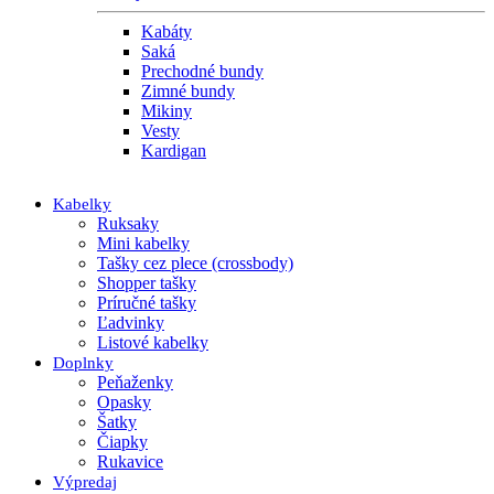
Kabáty
Saká
Prechodné bundy
Zimné bundy
Mikiny
Vesty
Kardigan
Kabelky
Ruksaky
Mini kabelky
Tašky cez plece (crossbody)
Shopper tašky
Príručné tašky
Ľadvinky
Listové kabelky
Doplnky
Peňaženky
Opasky
Šatky
Čiapky
Rukavice
Výpredaj