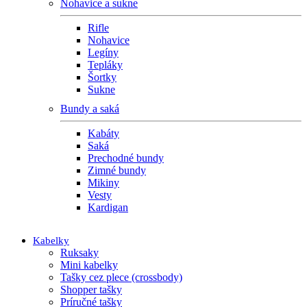
Nohavice a sukne
Rifle
Nohavice
Legíny
Tepláky
Šortky
Sukne
Bundy a saká
Kabáty
Saká
Prechodné bundy
Zimné bundy
Mikiny
Vesty
Kardigan
Kabelky
Ruksaky
Mini kabelky
Tašky cez plece (crossbody)
Shopper tašky
Príručné tašky