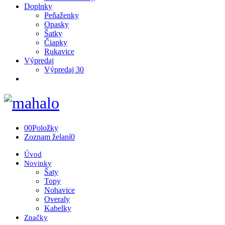
Doplnky
Peňaženky
Opasky
Šatky
Čiapky
Rukavice
Výpredaj
Výpredaj 30
0
0
Položky
Zoznam želaní
0
Úvod
Novinky
Šaty
Topy
Nohavice
Overaly
Kabelky
Značky