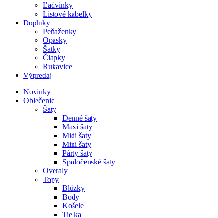
Ľadvinky
Listové kabelky
Doplnky
Peňaženky
Opasky
Šatky
Čiapky
Rukavice
Výpredaj
Novinky
Oblečenie
Šaty
Denné šaty
Maxi šaty
Midi šaty
Mini šaty
Párty šaty
Spoločenské šaty
Overaly
Topy
Blúzky
Body
Košele
Tielka