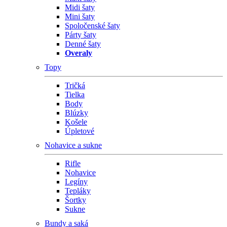
Midi šaty
Mini šaty
Spoločenské šaty
Párty šaty
Denné šaty
Overaly
Topy
Tričká
Tielka
Body
Blúzky
Košele
Úpletové
Nohavice a sukne
Rifle
Nohavice
Legíny
Tepláky
Šortky
Sukne
Bundy a saká