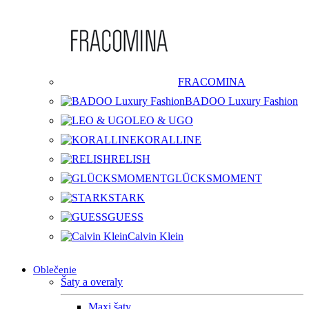
FRACOMINA
BADOO Luxury Fashion
LEO & UGO
KORALLINE
RELISH
GLÜCKSMOMENT
STARK
GUESS
Calvin Klein
Oblečenie
Šaty a overaly
Maxi šaty