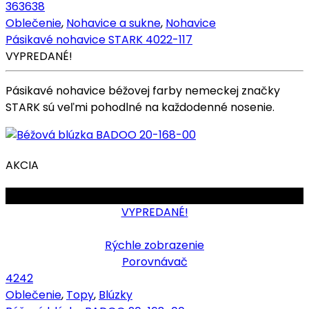
36
36
38
Oblečenie
,
Nohavice a sukne
,
Nohavice
Pásikavé nohavice STARK 4022-117
VYPREDANÉ!
Pásikavé nohavice béžovej farby nemeckej značky
STARK sú veľmi pohodlné na každodenné nosenie.
AKCIA
OBMEDZENÉ
VYPREDANÉ!
Rýchle zobrazenie
Porovnávač
42
42
Oblečenie
,
Topy
,
Blúzky