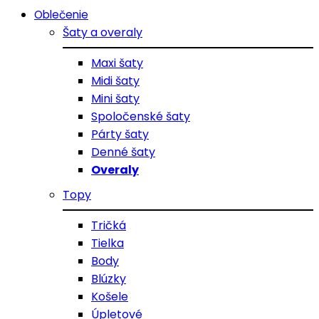
Oblečenie
Šaty a overaly
Maxi šaty
Midi šaty
Mini šaty
Spoločenské šaty
Párty šaty
Denné šaty
Overaly
Topy
Tričká
Tielka
Body
Blúzky
Košele
Úpletové