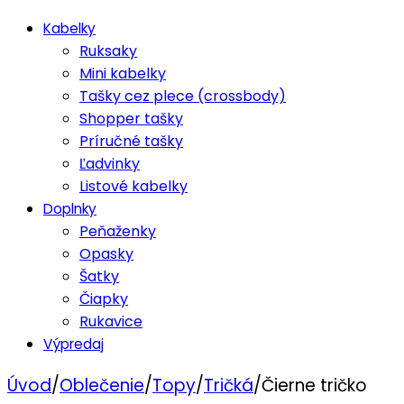
Kabelky
Ruksaky
Mini kabelky
Tašky cez plece (crossbody)
Shopper tašky
Príručné tašky
Ľadvinky
Listové kabelky
Doplnky
Peňaženky
Opasky
Šatky
Čiapky
Rukavice
Výpredaj
Úvod
/
Oblečenie
/
Topy
/
Tričká
/
Čierne tričko