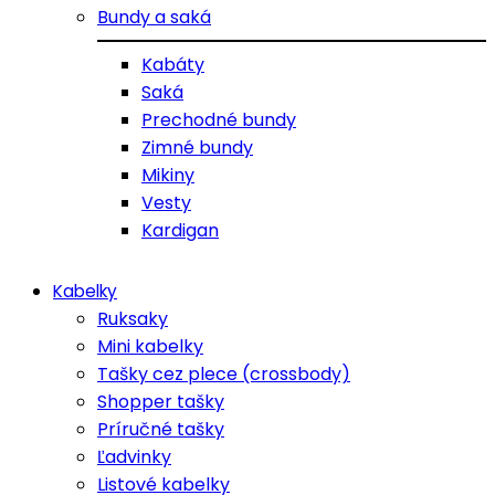
Bundy a saká
Kabáty
Saká
Prechodné bundy
Zimné bundy
Mikiny
Vesty
Kardigan
Kabelky
Ruksaky
Mini kabelky
Tašky cez plece (crossbody)
Shopper tašky
Príručné tašky
Ľadvinky
Listové kabelky