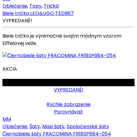
Oblečenie
,
Topy
,
Tričká
Biele tričko LEO&UGO TED967
VYPREDANÉ!
Biele tričko je výnimočné svojím módnym vzorom
Eiffelovej veže.
AKCIA
OBMEDZENÉ
VYPREDANÉ!
Rýchle zobrazenie
Porovnávač
M
M
Oblečenie
,
Šaty
,
Maxi šaty
,
Spoločenské šaty
Čiernobiele šaty FRACOMINA FR18SP684-054