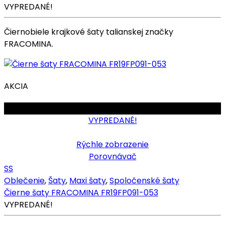
VYPREDANÉ!
Čiernobiele krajkové šaty talianskej značky
FRACOMINA.
AKCIA
OBMEDZENÉ
VYPREDANÉ!
Rýchle zobrazenie
Porovnávač
S
S
Oblečenie
,
Šaty
,
Maxi šaty
,
Spoločenské šaty
Čierne šaty FRACOMINA FR19FP091-053
VYPREDANÉ!