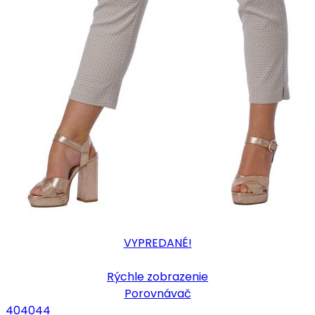
VYPREDANÉ!
Rýchle zobrazenie
Porovnávač
40
40
44