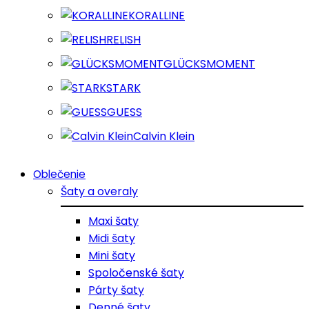
KORALLINE
RELISH
GLÜCKSMOMENT
STARK
GUESS
Calvin Klein
Oblečenie
Šaty a overaly
Maxi šaty
Midi šaty
Mini šaty
Spoločenské šaty
Párty šaty
Denné šaty