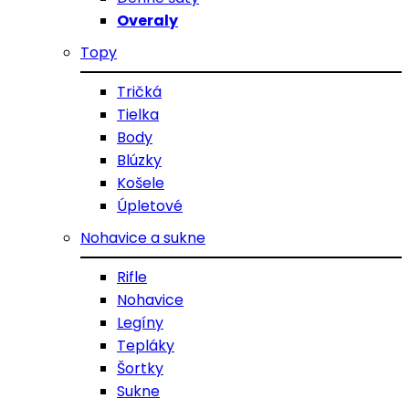
Overaly
Topy
Tričká
Tielka
Body
Blúzky
Košele
Úpletové
Nohavice a sukne
Rifle
Nohavice
Legíny
Tepláky
Šortky
Sukne