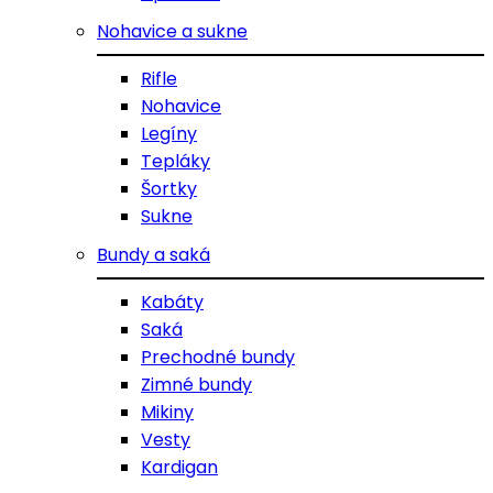
Nohavice a sukne
Rifle
Nohavice
Legíny
Tepláky
Šortky
Sukne
Bundy a saká
Kabáty
Saká
Prechodné bundy
Zimné bundy
Mikiny
Vesty
Kardigan