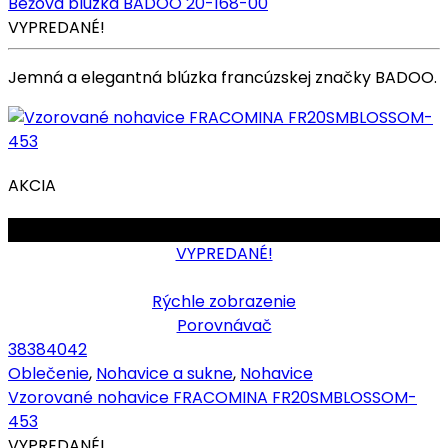
Béžová blúzka BADOO 20-168-00
VYPREDANÉ!
Jemná a elegantná blúzka francúzskej značky BADOO.
AKCIA
OBMEDZENÉ
VYPREDANÉ!
Rýchle zobrazenie
Porovnávač
38
38
40
42
Oblečenie
,
Nohavice a sukne
,
Nohavice
Vzorované nohavice FRACOMINA FR20SMBLOSSOM-
453
VYPREDANÉ!