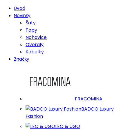
Úvod
Novinky
Šaty
Topy
Nohavice
Overaly
Kabelky
Značky
FRACOMINA
BADOO Luxury
Fashion
LEO & UGO