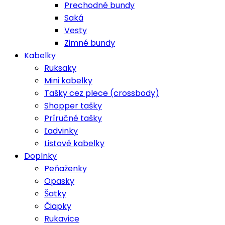
Prechodné bundy
Saká
Vesty
Zimné bundy
Kabelky
Ruksaky
Mini kabelky
Tašky cez plece (crossbody)
Shopper tašky
Príručné tašky
Ľadvinky
Listové kabelky
Doplnky
Peňaženky
Opasky
Šatky
Čiapky
Rukavice