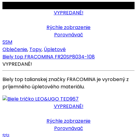
OBMEDZENÉ
VYPREDANÉ!
Rýchle zobrazenie
Porovnávač
S
S
M
Oblečenie
,
Topy
,
Úpletové
Biely top FRACOMINA FR20SP8034-108
VYPREDANÉ!
Biely top talianskej značky FRACOMINA je vyrobený z
príjemného úpletového materiálu.
VYPREDANÉ!
Rýchle zobrazenie
Porovnávač
S
S
L