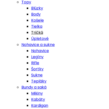
Topy
Blúzky
Body
Košele
Tielka
Tričká
Úpletové
Nohavice a sukne
Nohavice
Legíny
Rifle
Šortky
Sukne
Tepláky
Bundy a saká
Mikiny
Kabáty
Kardigan