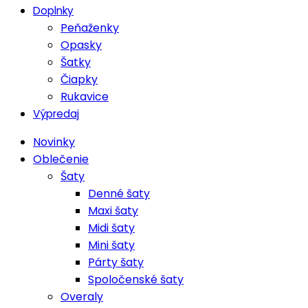
Doplnky
Peňaženky
Opasky
Šatky
Čiapky
Rukavice
Výpredaj
Novinky
Oblečenie
Šaty
Denné šaty
Maxi šaty
Midi šaty
Mini šaty
Párty šaty
Spoločenské šaty
Overaly