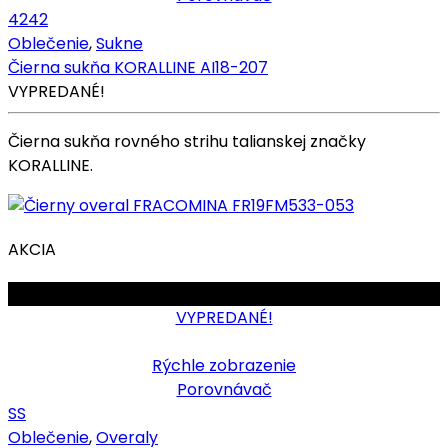
42
42
Oblečenie
,
Sukne
Čierna sukňa KORALLINE AI18-207
VYPREDANÉ!
Čierna sukňa rovného strihu talianskej značky
KORALLINE.
AKCIA
OBMEDZENÉ
VYPREDANÉ!
Rýchle zobrazenie
Porovnávač
S
S
Oblečenie
,
Overaly